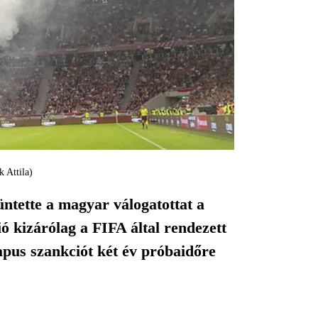
 Attila)
tette a magyar válogatottat a
ió kizárólag a FIFA által rendezett
apus szankciót két év próbaidőre