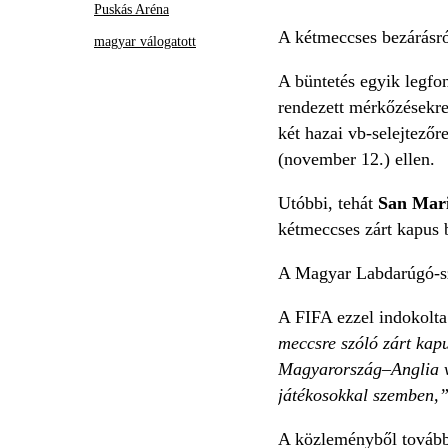
Puskás Aréna
A kétmeccses bezárásró
magyar válogatott
A büntetés egyik legfo
rendezett mérkőzésekre 
két hazai vb-selejtezőre
(november 12.)
ellen.
Utóbbi, tehát
San Mari
kétmeccses zárt kapus 
A Magyar Labdarúgó-sz
A FIFA ezzel indokolta
meccsre szóló zárt kap
Magyarország–Anglia vb
játékosokkal szemben,
A közleményből továbbá