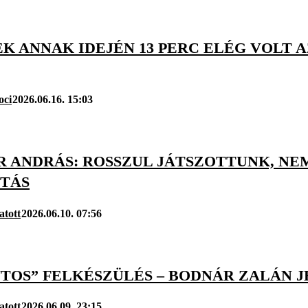
K ANNAK IDEJÉN 13 PERC ELÉG VOLT A
oci
2026.06.16. 15:03
R ANDRÁS: ROSSZUL JÁTSZOTTUNK, NE
ITÁS
atott
2026.06.10. 07:56
NTOS” FELKÉSZÜLÉS – BODNÁR ZALÁN 
atott
2026.06.09. 23:15