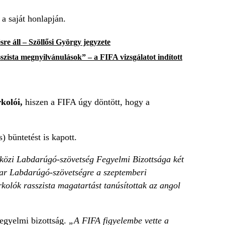
a saját honlapján.
sre áll – Szöllősi György jegyzete
szista megnyilvánulások” – a FIFA vizsgálatot indított
rkolói,
hiszen a FIFA úgy döntött, hogy a
) büntetést is kapott.
özi Labdarúgó-szövetség Fegyelmi Bizottsága két
gyar Labdarúgó-szövetségre a szeptemberi
olók rasszista magatartást tanúsítottak az angol
fegyelmi bizottság.
„A FIFA figyelembe vette a