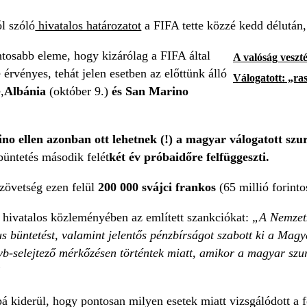
l szóló
hivatalos határozatot
a FIFA tette közzé kedd délután, 
ntosabb eleme, hogy kizárólag a FIFA által
A valóság veszté
érvényes, tehát jelen esetben az előttünk álló
Válogatott: „ras
,
Albánia
(október 9.)
és San Marino
no ellen azonban ott lehetnek (!) a magyar válogatott szu
büntetés második felét
két év próbaidőre felfüggeszti.
övetség ezen felül
200 000 svájci frankos
(65 millió forintos
 hivatalos közleményében az említett szankciókat:
„A Nemzetk
us büntetést, valamint jelentős pénzbírságot szabott ki a Ma
-selejtező mérkőzésen történtek miatt, amikor a magyar szurk
”
 kiderül, hogy pontosan milyen esetek miatt vizsgálódott a 