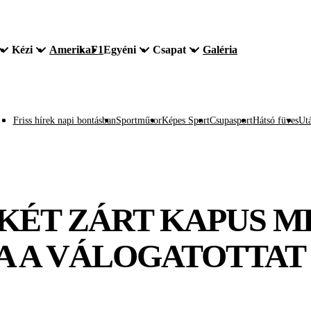
Kézi
Amerika
F1
Egyéni
Csapat
Galéria
Friss hírek napi bontásban
Sportműsor
Képes Sport
Csupasport
Hátsó füves
Utá
 KÉT ZÁRT KAPUS 
FA A VÁLOGATOTTAT