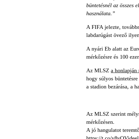
büntetésnél az összes e
használata.”
A FIFA jelezte, továbbr
labdarúgást övező ilye
A nyári Eb alatt az Eu
mérkőzésre és 100 eze
Az MLSZ
a honlapján 
hogy súlyos büntetésre 
a stadion bezárása, a 
Az MLSZ szerint mélys
mérkőzésen.
A jó hangulatot teremt
https://t.co/y8vQVideel