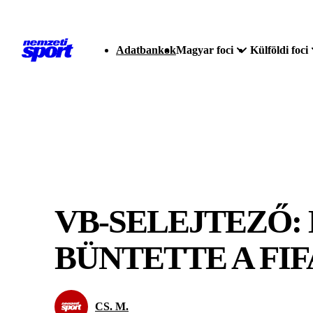
Adatbankok
Magyar foci
Külföldi foci
VB-SELEJTEZŐ:
BÜNTETTE A FI
CS. M.