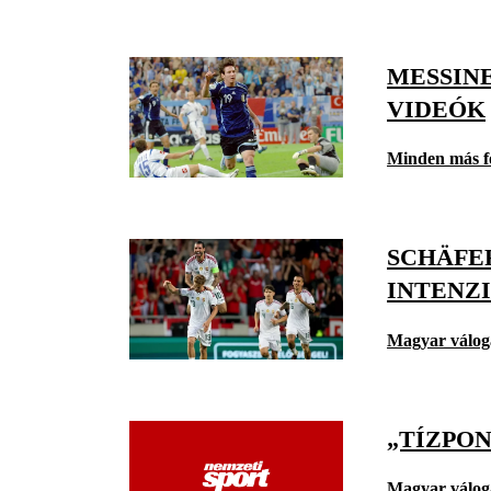
MESSINE
VIDEÓK
Minden más f
SCHÄFE
INTENZ
Magyar válog
„TÍZPO
Magyar válog