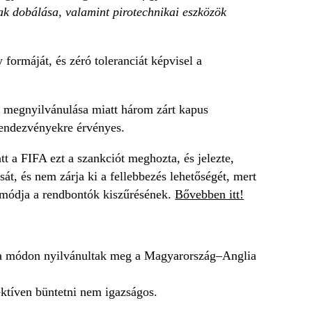
gyak dobálása, valamint pirotechnikai eszközök
 formáját, és zéró toleranciát képvisel a
v megnyilvánulása miatt három zárt kapus
rendezvényekre érvényes.
tt a FIFA ezt a szankciót meghozta, és jelezte,
át, és nem zárja ki a fellebbezés lehetőségét, mert
 módja a rendbontók kiszűrésének.
Bővebben itt!
sta módon nyilvánultak meg a Magyarország–Anglia
ektíven büntetni nem igazságos.