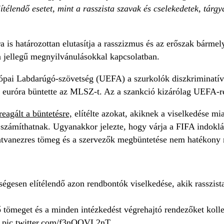
lítélendő esetet, mint a rasszista szavak és cselekedetek, tár
a is határozottan elutasítja a rasszizmus és az erőszak bármely
n jellegű megnyilvánulásokkal kapcsolatban.
rópai Labdarúgó-szövetség (UEFA) a szurkolók diszkriminatí
r euróra büntette az MLSZ-t. Az a szankció kizárólag UEFA-
reagált a büntetésre,
elítélte azokat, akiknek a viselkedése mia
számíthatnak. Ugyanakkor jelezte, hogy várja a FIFA indoklás
hatvanezres tömeg és a szervezők megbüntetése nem hatékony
égesen elítélendő azon rendbontók viselkedése, akik rasszi
ő tömeget és a minden intézkedést végrehajtó rendezőket koll
pic.twitter.com/f3nOOVL2nT