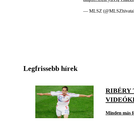
— MLSZ (@MLSZhivatal
Legfrissebb hírek
RIBÉRY
VIDEÓK
Minden más f