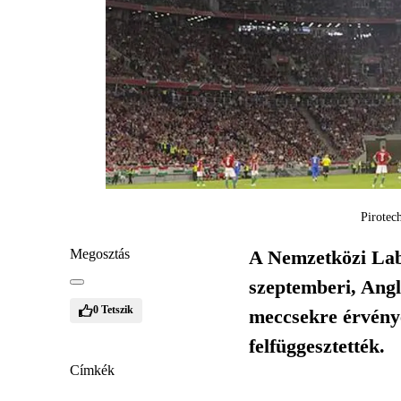
Pirotec
Megosztás
A Nemzetközi Labd
szeptemberi, Angli
0
Tetszik
meccsekre érvénye
felfüggesztették.
Címkék