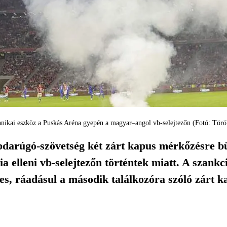
hnikai eszköz a Puskás Aréna gyepén a magyar–angol vb-selejtezőn (Fotó: Török
arúgó-szövetség két zárt kapus mérkőzésre bün
a elleni vb-selejtezőn történtek miatt. A szankc
s, ráadásul a második találkozóra szóló zárt k