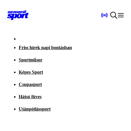
Friss hírek napi bontásban
Sportműsor
Képes Sport
Csupasport
Hátsó füves
Utánpótlássport