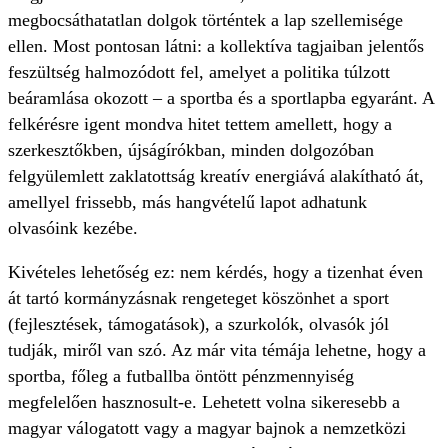
megbocsáthatatlan dolgok történtek a lap szellemisége
ellen. Most pontosan látni: a kollektíva tagjaiban jelentős
feszültség halmozódott fel, amelyet a politika túlzott
beáramlása okozott – a sportba és a sportlapba egyaránt. A
felkérésre igent mondva hitet tettem amellett, hogy a
szerkesztőkben, újságírókban, minden dolgozóban
felgyülemlett zaklatottság kreatív energiává alakítható át,
amellyel frissebb, más hangvételű lapot adhatunk
olvasóink kezébe.
Kivételes lehetőség ez: nem kérdés, hogy a tizenhat éven
át tartó kormányzásnak rengeteget köszönhet a sport
(fejlesztések, támogatások), a szurkolók, olvasók jól
tudják, miről van szó. Az már vita témája lehetne, hogy a
sportba, főleg a futballba öntött pénzmennyiség
megfelelően hasznosult-e. Lehetett volna sikeresebb a
magyar válogatott vagy a magyar bajnok a nemzetközi