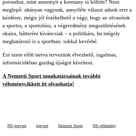
porondon, mint amennyit a kormány rá költött? Nem
meglepő: ahányan vagyunk, annyiféle választ adunk erre a
kérdésre, mégis jól érzékelhető a vágy, hogy az olvasóink
a sportra, a sportolóra, a végeredmény megszületésének
okaira, hátterére kíváncsiak – a politikára, ha mégoly
meghatározó is a sportban, sokkal kevésbé.
Ezt szem előtt tartva tervezünk élvezhető, izgalmas,
információkban gazdag újságot készíteni.
A Nemzeti Sport munkatársainak további
véleménycikkeit itt olvashatja!
NS-jegyzet
jegyzet
Nemzeti Sport
NS-vélemény