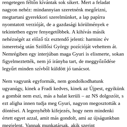
rengetegen féltőn kívántak sok sikert. Mert a feladat
nagyon nehéz: mindannyian szeretnénk megőrizni,
megtartani gyerekkori szerelmünket, a lap papírra
nyomtatott verzióját, de a gazdasági körülmények e
tekintetben egyre fenyegetőbbek. A kihívás másik
nehézségét az előző tíz esztendő jelenti: harminc év
ismeretség után Szöllősi György pozícióját vehettem át.
Nemrégiben egy interjúban maga Gyuri is elismerte, sokan
figyelmeztették, nem jó irányba tart, de meggyőződése
legyűrt minden szívből küldött jó tanácsot.
Nem vagyunk egyformák, nem gondolkodhatunk
ugyanúgy, kinek a Fradi kedves, kinek az Újpest, egyikünk
a gombát nem eszi, más a halat kerüli – az NS dolgozóit, s
ezt aligha innen tudja meg Gyuri, nagyon megosztották a
döntései. A legenyhébb kifejezés, hogy nem mindenki
értett egyet azzal, amit más gondolt, ami az újságunkban
megjelent. Vannak munkatársak, akik szerint