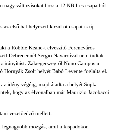
n nagy változásokat hoz: a 12 NB I-es csapatból
 az első hat helyezett közül öt csapat is új
 aki a Robbie Keane-t elveszítő Ferencváros
ezett Debrecennél Sergio Navarróval nem tudtak
 az irányítást. Zalaegerszegről Nuno Campos a
ó Hornyák Zsolt helyét Babó Levente foglalta el.
tt az idény végéig, majd átadta a helyét Supka
öntek, hogy az élvonalban már Maurizio Jacobacci
ani vezetőedző mellett.
i a legnagyobb mozgás, amit a kispadokon