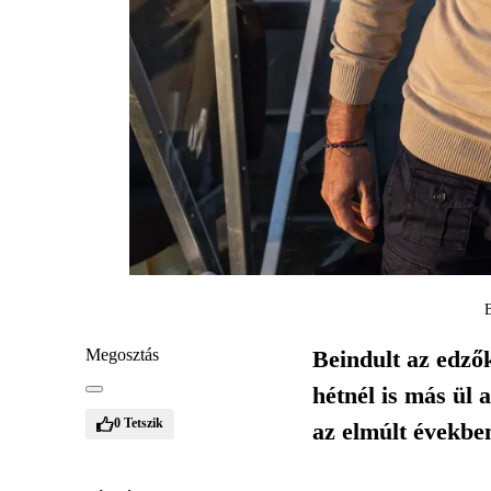
B
Megosztás
Beindult az edző
hétnél is más ül 
0
Tetszik
az elmúlt években