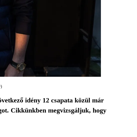
y)
övetkező idény 12 csapata közül már
ságot. Cikkünkben megvizsgáljuk, hogy