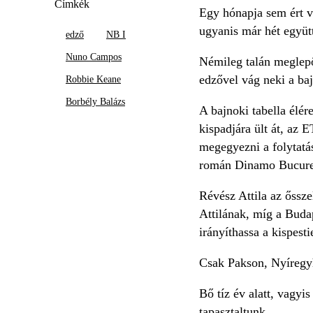
Címkék
Egy hónapja sem ért v
ugyanis már hét együt
edző
NB I
Nuno Campos
Némileg talán meglepő,
edzővel vág neki a ba
Robbie Keane
Borbély Balázs
A bajnoki tabella élér
kispadjára ült át, az
megegyezni a folytatá
román Dinamo Bucurest
Révész Attila az őssze
Attilának, míg a Buda
irányíthassa a kispesti
Csak Pakson, Nyíregyh
Bő tíz év alatt, vagyi
tapasztaltunk.