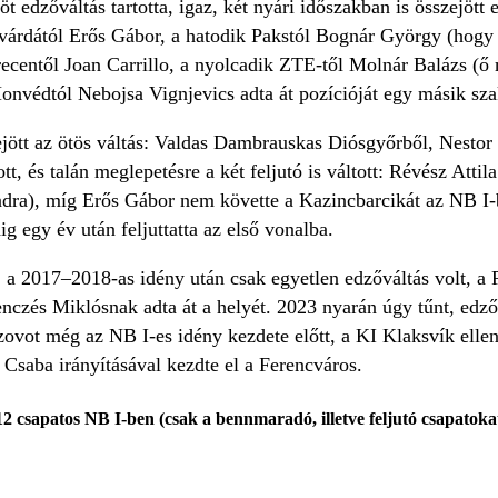
öt edzőváltás tartotta, igaz, két nyári időszakban is összejöt
várdától Erős Gábor, a hatodik Pakstól Bognár György (hogy 
recentől Joan Carrillo, a nyolcadik ZTE-től Molnár Balázs (ő
onvédtól Nebojsa Vignjevics adta át pozícióját egy másik sz
ejött az ötös váltás: Valdas Dambrauskas Diósgyőrből, Nestor
tt, és talán meglepetésre a két feljutó is váltott: Révész Att
padra), míg Erős Gábor nem követte a Kazincbarcikát az NB I
ig egy év után feljuttatta az első vonalba.
: a 2017–2018-as idény után csak egyetlen edzőváltás volt, a
enczés Miklósnak adta át a helyét. 2023 nyarán úgy tűnt, edz
ovot még az NB I-es idény kezdete előtt, a KI Klaksvík ellen
Csaba irányításával kezdte el a Ferencváros.
2 csapatos NB I-ben (csak a bennmaradó, illetve feljutó csapatokat