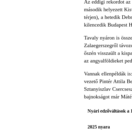
Az eddigi rekordot az 
második helyezett Kis
térjen), a hetedik Deb
kilencedik Budapest H
Tavaly nyáron is össz
Zalaegerszegről távozo
őszén visszaült a kis
az angyalföldieket ped
Vannak ellenpéldák is
vezető Pintér Attila B
Sztanyiszlav Csercsesz
bajnokságot már Máté 
Nyári edzőváltások a 1
2025 nyara