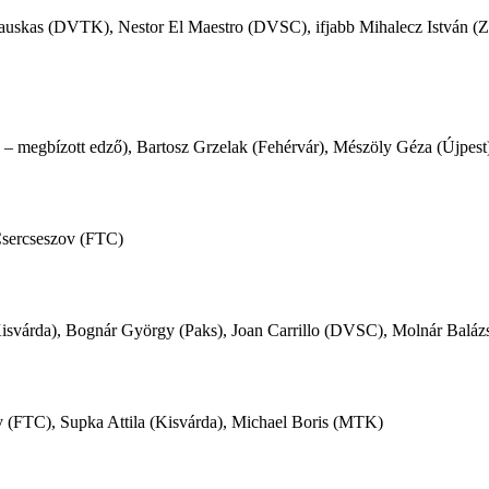
skas (DVTK), Nestor El Maestro (DVSC), ifjabb Mihalecz István (ZT
 megbízott edző), Bartosz Grzelak (Fehérvár), Mészöly Géza (Újpest
Csercseszov (FTC)
isvárda), Bognár György (Paks), Joan Carrillo (DVSC), Molnár Balázs
 (FTC), Supka Attila (Kisvárda), Michael Boris (MTK)