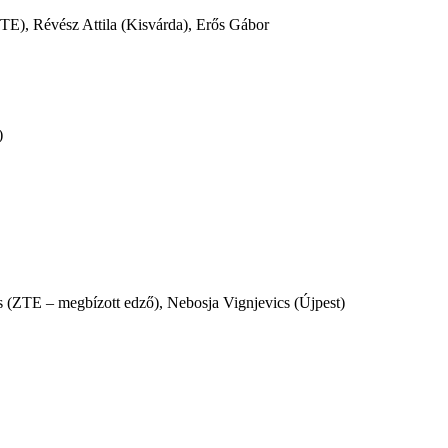
E), Révész Attila (Kisvárda), Erős Gábor
)
 (ZTE – megbízott edző), Nebosja Vignjevics (Újpest)