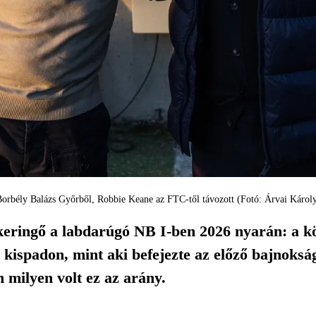
orbély Balázs Győrből, Robbie Keane az FTC-től távozott (Fotó: Árvai Károl
keringő a labdarúgó NB I-ben 2026 nyarán: a k
a kispadon, mint aki befejezte az előző bajnok
 milyen volt ez az arány.