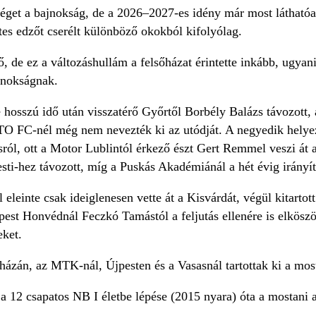
éget a bajnokság, de a 2026–2027-es idény már most láthatóa
tes edzőt cserélt különböző okokból kifolyólag.
 de ez a változáshullám a felsőházat érintette inkább, ugyanis
jnokságnak.
e hosszú idő után visszatérő Győrtől Borbély Balázs távozott,
 ETO FC-nél még nem nevezték ki az utódját. A negyedik hely
sról, ott a Motor Lublintól érkező észt Gert Remmel veszi át
i-hez távozott, míg a Puskás Akadémiánál a hét évig irányít
l eleinte csak ideiglenesen vette át a Kisvárdát, végül kitarto
pest Honvédnál Feczkó Tamástól a feljutás ellenére is elkösz
eket.
ázán, az MTK-nál, Újpesten és a Vasasnál tartottak ki a most
s a 12 csapatos NB I életbe lépése (2015 nyara) óta a mostan