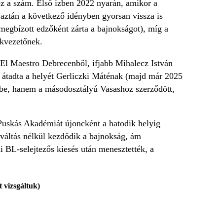
t ez a szám. Első ízben 2022 nyarán, amikor a
aztán a következő idényben gyorsan vissza is
 megbízott edzőként zárta a bajnokságot), míg a
akvezetőnek.
 El Maestro Debrecenből, ifjabb Mihalecz István
ila átadta a helyét Gerliczki Máténak (majd már 2025
-be, hanem a másodosztályú Vasashoz szerződött,
 Puskás Akadémiát újoncként a hatodik helyig
őváltás nélkül kezdődik a bajnokság, ám
i BL-selejtezős kiesés után menesztették, a
 vizsgáltuk)