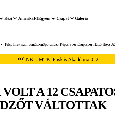
Kézi
Amerika
F1
Egyéni
Csapat
Galéria
Friss hírek napi bontásban
Sportműsor
Képes Sport
Csupasport
Hátsó füves
Utá
NB I: MTK–Puskás Akadémia 0–2
ÉLŐ
VOLT A 12 CSAPATOS
EDZŐT VÁLTOTTAK