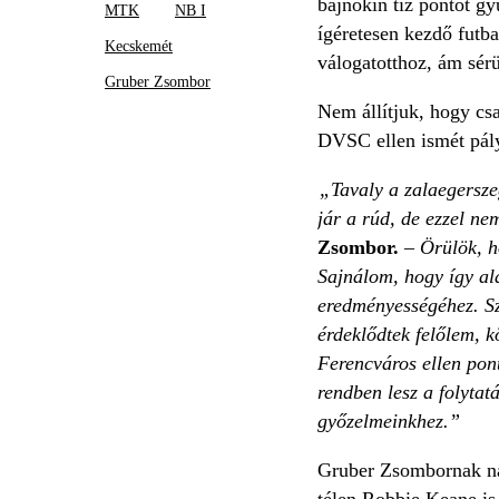
bajnokin tíz pontot gyű
MTK
NB I
ígéretesen kezdő futba
Kecskemét
válogatotthoz, ám sérü
Gruber Zsombor
Nem állítjuk, hogy cs
DVSC ellen ismét pályá
„Tavaly a zalaegersze
jár a rúd, de ezzel ne
Zsombor.
– Örülök, h
Sajnálom, hogy így al
eredményességéhez. Szu
érdeklődtek felőlem, k
Ferencváros ellen pon
rendben lesz a folytat
győzelmeinkhez.”
Gruber Zsombornak nag
télen Robbie Keane is 