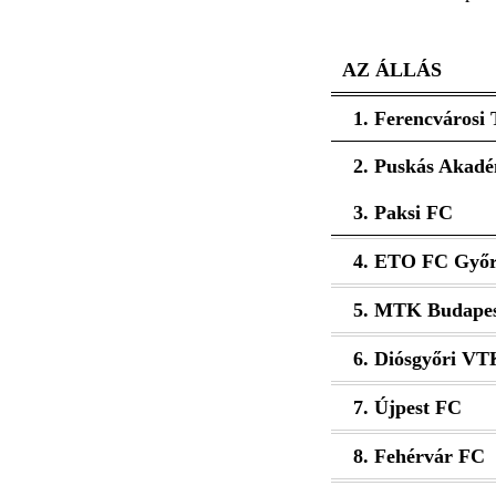
AZ ÁLLÁS
1. Ferencvárosi
2. Puskás Akadé
3. Paksi FC
4. ETO FC Győ
5. MTK Budapes
6. Diósgyőri VT
7. Újpest FC
8. Fehérvár FC