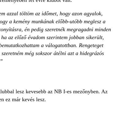
em azzal töltöm az időmet, hogy azon agyalok,
 hogy a kemény munkának előbb-utóbb meglesz a
zonyításra, én pedig szeretnék megragadni minden
a az előző évadom szerintem jobban sikerült,
 bemutatkozhattam a válogatottban. Rengeteget
 szeretném még sokszor átélni azt a hidegrázós
.”
 klubbal lesz kevesebb az NB I-es mezőnyben. Az
en ez már kevés lesz.