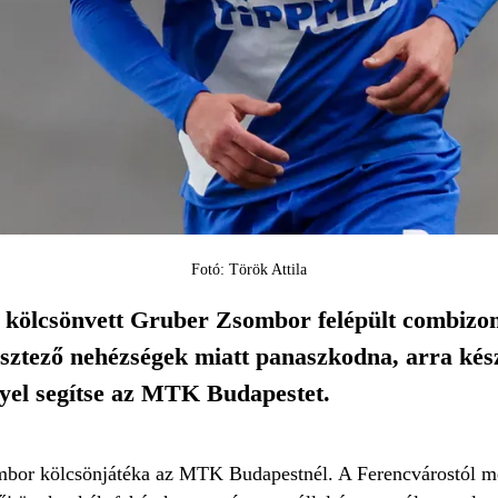
Fotó: Török Attila
 kölcsönvett Gruber Zsombor felépült combizoms
esztező nehézségek miatt panaszkodna, arra kés
nyel segítse az MTK Budapestet.
mbor kölcsönjátéka az MTK Budapestnél. A Ferencvárostól meg