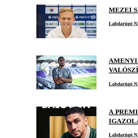
MEZEI 
Labdarúgó N
AMENYID
VALÓSZ
Labdarúgó N
A PREMI
IGAZOL
Labdarúgó N