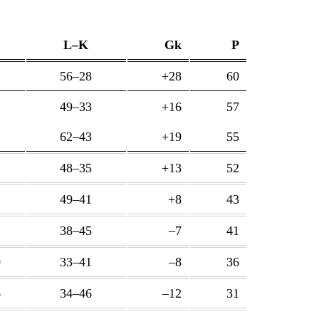
L–K
Gk
P
56–28
+28
60
49–33
+16
57
62–43
+19
55
48–35
+13
52
1
49–41
+8
43
38–45
–7
41
0
33–41
–8
36
6
34–46
–12
31