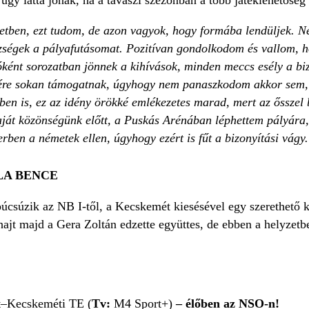
tben, ezt tudom, de azon vagyok, hogy formába lendüljek. N
ézségek a pályafutásomat. Pozitívan gondolkodom és vallom,
ént sorozatban jönnek a kihívások, minden meccs esély a bi
ére sokan támogatnak, úgyhogy nem panaszkodom akkor sem, h
ben is, ez az idény örökké emlékezetes marad, mert az ősszel
aját közönségünk előtt, a Puskás Arénában léphettem pályára,
ben a németek ellen, úgyhogy ezért is fűt a bizonyítási vágy
LA BENCE
búcsúzik az NB I-től, a Kecskemét kiesésével egy szerethető
ajt majd a Gera Zoltán edzette együttes, de ebben a helyzetb
I
–Kecskeméti TE (
Tv:
M4 Sport+)
– élőben az NSO-n!