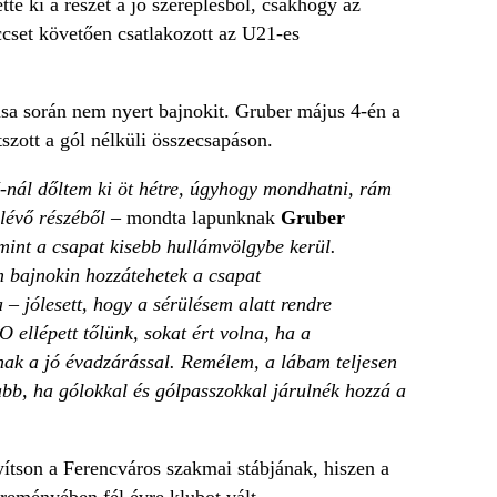
tte ki a részét a jó szereplésből, csakhogy az
ccset követően csatlakozott az U21-es
ása során nem nyert bajnokit. Gruber május 4-én a
szott a gól nélküli összecsapáson.
-nál dőltem ki öt hétre, úgyhogy mondhatni, rám
alévő részéből
– mondta lapunknak
Gruber
amint a csapat kisebb hullámvölgybe kerül.
m bajnokin hozzátehetek a csapat
– jólesett, hogy a sérülésem alatt rendre
ellépett tőlünk, sokat ért volna, ha a
nak a jó évadzárással. Remélem, a lábam teljesen
abb, ha gólokkal és gólpasszokkal járulnék hozzá a
ítson a Ferencváros szakmai stábjának, hiszen a
 reményében fél évre klubot vált.