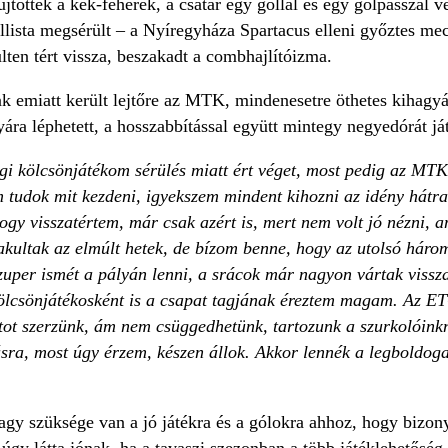
jtöttek a kék-fehérek, a csatár egy góllal és egy gólpasszal ve
llista megsérült – a Nyíregyháza Spartacus elleni győztes me
lten tért vissza, beszakadt a combhajlítóizma.
ak emiatt került lejtőre az MTK, mindenesetre öthetes kihagy
ra léphetett, a hosszabbítással együtt mintegy negyedórát ját
gi kölcsönjátékom sérülés miatt ért véget, most pedig az MTK
m tudok mit kezdeni, igyekszem mindent kihozni az idény hátr
ogy visszatértem, már csak azért is, mert nem volt jó nézni, 
akultak az elmúlt hetek, de bízom benne, hogy az utolsó háro
per ismét a pályán lenni, a srácok már nagyon vártak vissza 
ölcsönjátékosként is a csapat tagjának éreztem magam. Az ETO 
tot szerzünk, ám nem csüggedhetünk, tartozunk a szurkolóink
ásra, most úgy érzem, készen állok. Akkor lennék a legboldog
y szüksége van a jó játékra és a gólokra ahhoz, hogy bizony
úgy látta jónak, ha a tavaszi szezonban a több játéklehetőség