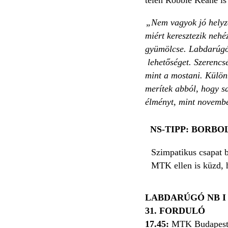
„Nem vagyok jó helyze
miért keresztezik neh
gyümölcse. Labdarúgók
lehetőséget. Szerencs
mint a mostani. Külön
merítek abból, hogy s
élményt, mint november
NS-TIPP: BORBO
Szimpatikus csapat 
MTK ellen is küzd, h
LABDARÚGÓ NB 
31. FORDULÓ
17.45:
MTK Budapest