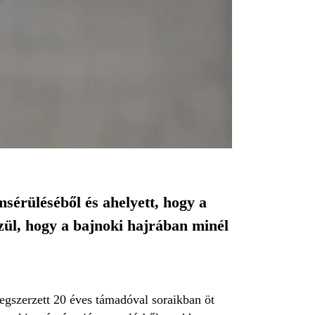
érüléséből és ahelyett, hogy a
zül, hogy a bajnoki hajrában minél
szerzett 20 ­éves támadóval soraikban öt