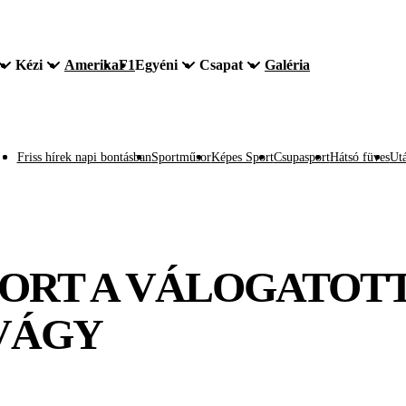
Kézi
Amerika
F1
Egyéni
Csapat
Galéria
Friss hírek napi bontásban
Sportműsor
Képes Sport
Csupasport
Hátsó füves
Utá
RT A VÁLOGATOTT 
 VÁGY