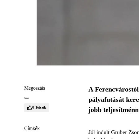
Megosztás
A Ferencvárostól
pályafutását ker
0
Tetszik
jobb teljesítmén
Címkék
Jól indult Gruber Zso