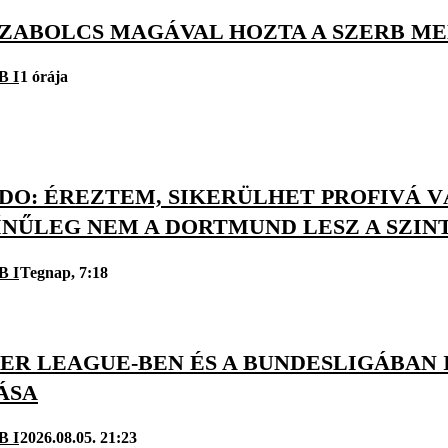
SZABOLCS MAGÁVAL HOZTA A SZERB M
B I
1 órája
O: ÉREZTEM, SIKERÜLHET PROFIVÁ VÁ
ÍNŰLEG NEM A DORTMUND LESZ A SZIN
B I
Tegnap, 7:18
ER LEAGUE-BEN ÉS A BUNDESLIGÁBAN I
ÁSA
B I
2026.08.05. 21:23