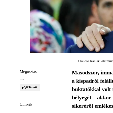
Claudio Ranieri életműv
Megosztás
Másodszor, immár
a kispadról felá
0
Tetszik
buktatókkal volt 
bélyegét – akkor
Címkék
sikeréről emlékez