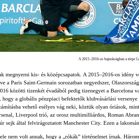
A 2015–2016-os bajnokságban a törpe Leic
tak megnyerni kis- és középcsapatok. A 2015–2016-os idény 
ve a Paris Saint-Germain sorozatban negyedszer, Olaszországb
2016 közötti tizenkét évadából pedig tizenegyet a Barcelona 
, hogy a globális pénzpiaci befektetők klubvásárlási versenye
zámításba vehető esélyes vág neki, köztük olyan óriások, min
senal, Liverpool trió, az orosz multimilliárdos, Roman Abram
úr sejk által felvirágoztatott Manchester City. Ezen a lakomán
le nem volt annak, hogy a „rókák” történelmet írnak. Három