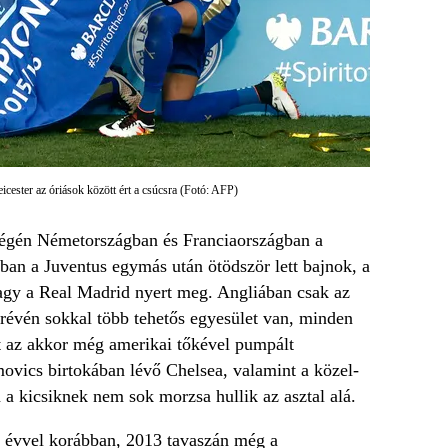
ester az óriások között ért a csúcsra (Fotó: AFP)
végén Németországban és Franciaországban a
an a Juventus egymás után ötödször lett bajnok, a
vagy a Real Madrid nyert meg. Angliában csak az
 révén sokkal több tehetős egyesület van, minden
t az akkor még amerikai tőkével pumpált
ovics birtokában lévő Chelsea, valamint a közel-
 a kicsiknek nem sok morzsa hullik az asztal alá.
 évvel korábban, 2013 tavaszán még a