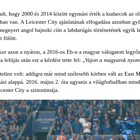
ult, hogy 2000 és 2014 között egymást érték a kudarcok az ola
ban van. A Leicester City ajánlatának elfogadása azonban gyö
egnyert angol bajnoki cím a labdarúgás történetének egyik 
 fölött.
or azon a nyáron, a 2016-os Eb-n a magyar válogatott legyőzt
lefújás után ezt a kérdést tette fel: „
Vajon a magyarok nyom
etlen volt: addigra már mind szélesebb körben vált az East M
zási alappá. 2016. május 2. óta ugyanis a világfutballban mi
icester City a szinonimája.