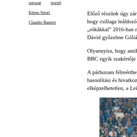
sorozat
portré
Képes Sport
Előző részünk úgy zár
hogy csillaga leáldozó
Claudio Ranieri
„rókákkal” 2016-ban m
Dávid győzelme Góliát
Olyannyira, hogy amik
BBC egyik szakértője a 
A párhuzam félreérthet
hasonlítási és hivatko
elképzelhetetlen, a Le