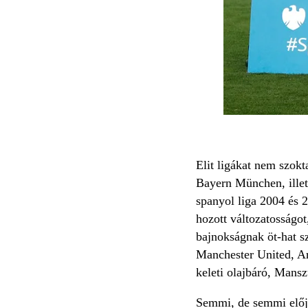
Elit ligákat nem szok
Bayern München, illet
spanyol liga 2004 és 
hozott változatosságot
bajnokságnak öt-hat s
Manchester United, Ar
keleti olajbáró, Mansz
Semmi, de semmi elője