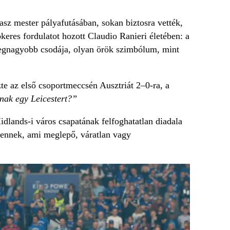
sz mester pályafutásában, sokan biztosra vették,
keres fordulatot hozott Claudio Ranieri életében: a
legnagyobb csodája, olyan örök szimbólum, mint
e az első csoportmeccsén Ausztriát 2–0-ra, a
nak egy Leicestert?”
idlands-i város csapatának felfoghatatlan diadala
ndennek, ami meglepő, váratlan vagy