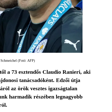
r Schmeichel (Fotó: AFP)
ől a 73 esztendős Claudio Ranieri, aki
ajdonosi tanácsadóként. Edzői útja
áról az örök vesztes igazságtalan
atunk harmadik részében legnagyobb
ról.