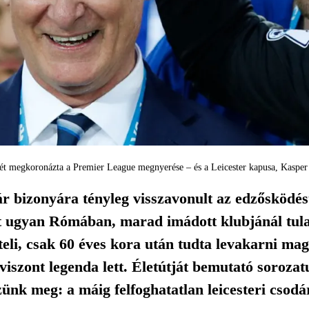
ét megkoronázta a Premier League megnyerése – és a Leicester kapusa, Kaspe
 bizonyára tényleg visszavonult az edzősködést
llt ugyan Rómában, marad imádott klubjánál tul
teli, csak 60 éves kora után tudta levakarni mag
 viszont legenda lett. Életútját bemutató soroz
ünk meg: a máig felfoghatatlan leicesteri csodá