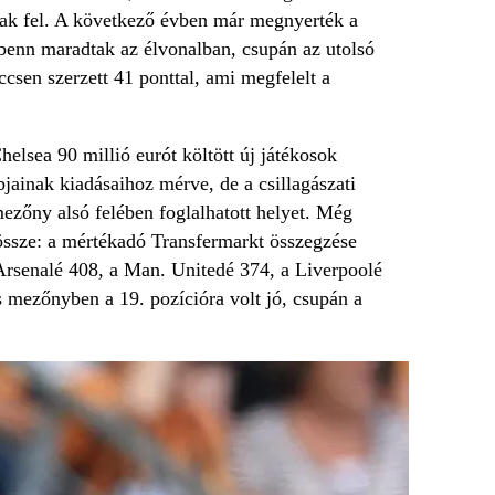
ttak fel. A következő évben már megnyerték a
benn maradtak az élvonalban, csupán az utolsó
ccsen szerzett 41 ponttal, ami megfelelt a
lsea 90 millió eurót költött új játékosok
jainak kiadásaihoz mérve, de a csillagászati
ezőny alsó felében foglalhatott helyet. Még
 össze: a mértékadó Transfermarkt összegzése
 Arsenalé 408, a Man. Unitedé 374, a Liverpoolé
s mezőnyben a 19. pozícióra volt jó, csupán a