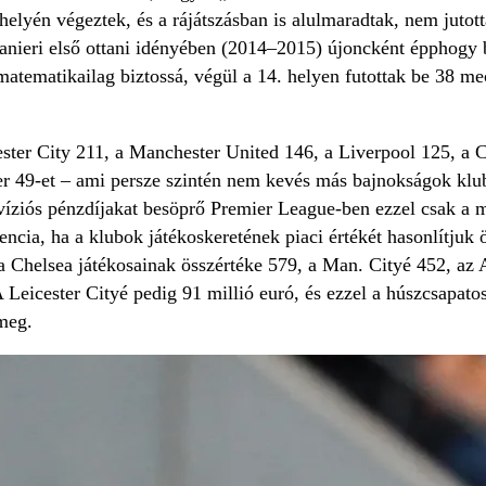
helyén végeztek, és a rájátszásban is alulmaradtak, nem juto
nieri első ottani idényében (2014–2015) újoncként épphogy 
 matematikailag biztossá, végül a 14. helyen futottak be 38 me
ter City 211, a Manchester United 146, a Liverpool 125, a Che
er 49-et – ami persze szintén nem kevés más bajnokságok klub
evíziós pénzdíjakat besöprő Premier League-ben ezzel csak a m
ncia, ha a klubok játékoskeretének piaci értékét hasonlítjuk
 a Chelsea játékosainak összértéke 579, a Man. Cityé 452, az
A Leicester Cityé pedig 91 millió euró, és ezzel a húszcsapato
meg.