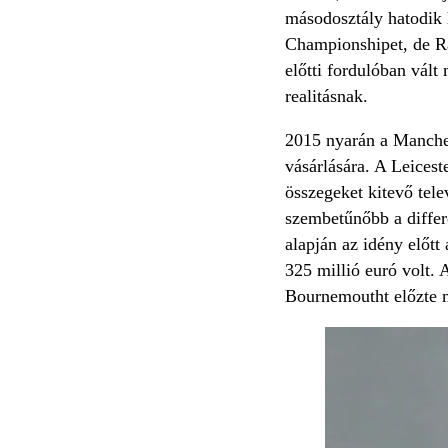
másodosztály hatodik 
Championshipet, de Ra
előtti fordulóban vált
realitásnak.
2015 nyarán a Manches
vásárlására. A Leicest
összegeket kitevő tel
szembetűnőbb a differe
alapján az idény előtt
325 millió euró volt. 
Bournemoutht előzte 