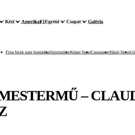
Kézi
Amerika
F1
Egyéni
Csapat
Galéria
Friss hírek napi bontásban
Sportműsor
Képes Sport
Csupasport
Hátsó füves
Utá
ESTERMŰ – CLAUD
Z