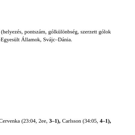
y (helyezés, pontszám, gólkülönbség, szerzett gólok
g–Egyesült Államok, Svájc–Dánia.
Cervenka (23:04, 2ee,
3–1),
Carlsson (34:05,
4–1),