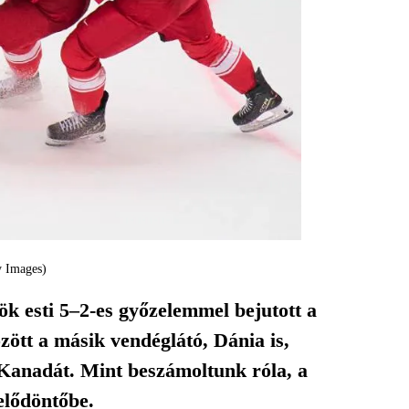
y Images)
k esti 5–2-es győzelemmel bejutott a
zött a másik vendéglátó, Dánia is,
 Kanadát. Mint beszámoltunk róla, a
elődöntőbe.