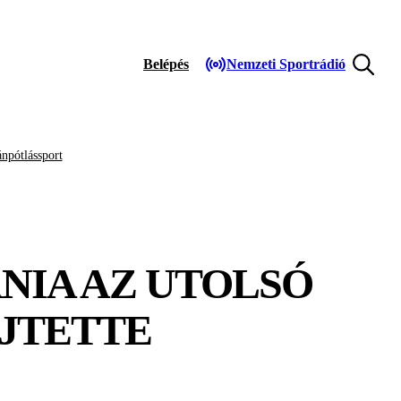
Belépés
Nemzeti Sportrádió
npótlássport
NIA AZ UTOLSÓ
JTETTE