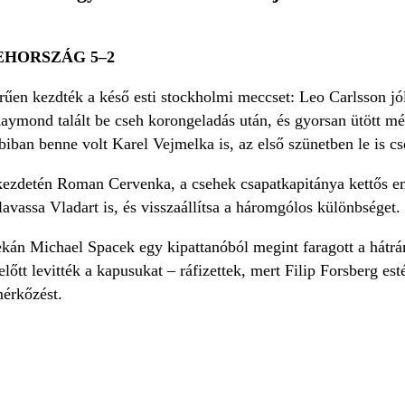
HORSZÁG 5–2
űen kezdték a késő esti stockholmi meccset: Leo Carlsson jól 
aymond talált be cseh korongeladás után, és gyorsan ütött m
biban benne volt Karel Vejmelka is, az első szünetben le is cs
ezdetén Roman Cervenka, a csehek csapatkapitánya kettős emb
lavassa Vladart is, és visszaállítsa a háromgólos különbséget.
kán Michael Spacek egy kipattanóból megint faragott a hátrány
lőtt levitték a kapusukat – ráfizettek, mert Filip Forsberg est
mérkőzést.