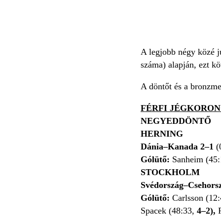
A legjobb négy közé ju
száma) alapján, ezt k
A döntőt és a bronzmec
FÉRFI JÉGKORON
NEGYEDDÖNTŐ
HERNING
Dánia–Kanada 2–1
(
Gólütő:
Sanheim (45:
STOCKHOLM
Svédország–Csehors
Gólütő:
Carlsson (12:
Spacek (48:33,
4–2),