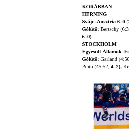
KORÁBBAN
HERNING
Svájc–Ausztria 6–0
(
Gólütő:
Bertschy (6:
6–0)
STOCKHOLM
Egyesült Államok–F
Gólütő:
Garland (4:50
Pinto (45:52,
4–2),
Ke