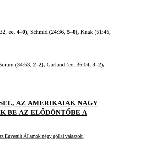
:32, ee,
4–0),
Schmid (24:36,
5–0),
Knak (51:46,
Buium (34:53,
2–2),
Garland (ee, 36:04,
3–2),
SSEL, AZ AMERIKAIAK NAGY
K BE AZ ELŐDÖNTŐBE A
az Egyesült Államok négy góllal válaszolt.