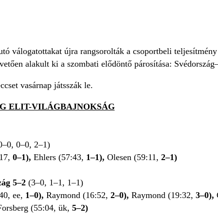
tó válogatottakat újra rangsorolták a csoportbeli teljesítmén
övetően alakult ki a szombati elődöntő párosítása: Svédorszá
cset vasárnap játsszák le.
G ELIT-VILÁGBAJNOKSÁG
0–0, 0–0, 2–1)
17,
0–1),
Ehlers (57:43,
1–1),
Olesen (59:11,
2–1)
zág 5–2
(3–0, 1–1, 1–1)
40, ee,
1–0),
Raymond (16:52,
2–0),
Raymond (19:32,
3–0),
Forsberg (55:04, ük,
5–2)