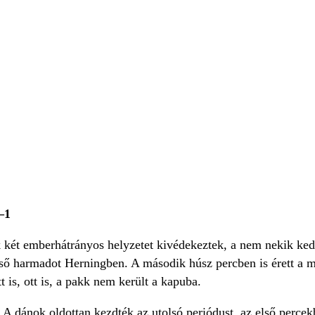
–1
 két emberhátrányos helyzetet kivédekeztek, a nem nekik ked
ső harmadot Herningben. A második húsz percben is érett a meg
t is, ott is, a pakk nem került a kapuba.
 A dánok oldottan kezdték az utolsó periódust, az első perce