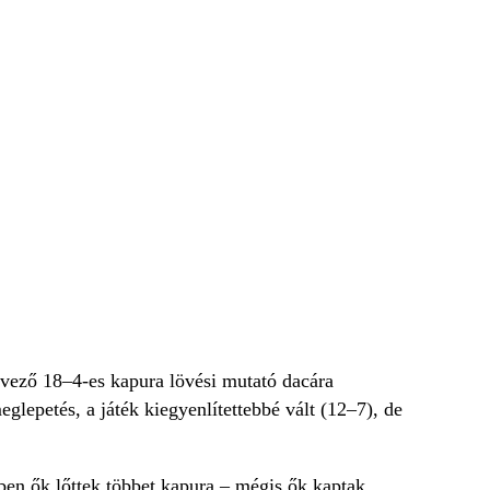
vező 18–4-es kapura lövési mutató dacára
lepetés, a játék kiegyenlítettebbé vált (12–7), de
kben ők lőttek többet kapura – mégis ők kaptak