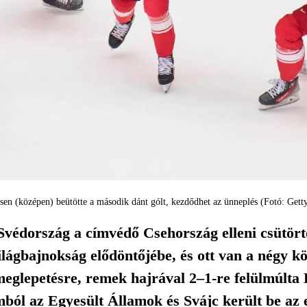
sen (középen) beütötte a második dánt gólt, kezdődhet az ünneplés (Fotó: Gett
Svédország a címvédő Csehország elleni csütörtö
ilágbajnokság elődöntőjébe, és ott van a négy kö
eglepetésre, remek hajrával 2–1-re felülmúlta
mból az Egyesült Államok és Svájc került be az 