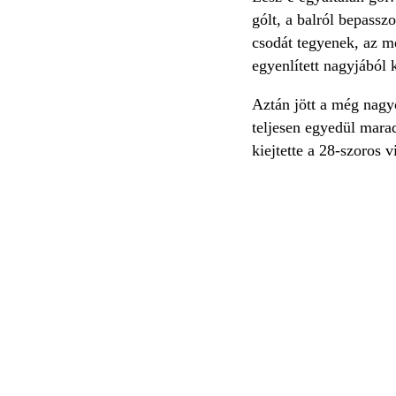
gólt, a balról bepass
csodát tegyenek, az m
egyenlített nagyjából k
Aztán jött a még nagy
teljesen egyedül marad
kiejtette a 28-szoros 