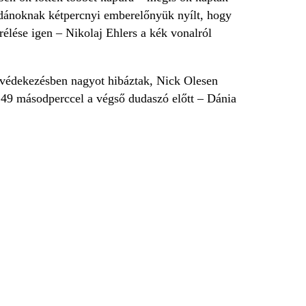
a dánoknak kétpercnyi emberelőnyük nyílt, hogy
lése igen – Nikolaj Ehlers a kék vonalról
 védekezésben nagyot hibáztak, Nick Olesen
e 49 másodperccel a végső dudaszó előtt – Dánia