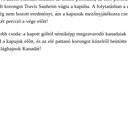
zolt korongot Travis Sanheim vágta a kapuba. A folytatásban 
ég nem hozott eredményt, ám a kapusuk mezőnyjátékosra cseré
ét perccel a vége előtt!
obb csoda: a kapott góltól némiképp megzavarodó kanadaiak
 a kapujuk előtt, és az elé pattanó korongot közelről beütött
világbajnok Kanadát!