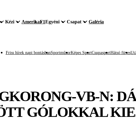
Kézi
Amerika
F1
Egyéni
Csapat
Galéria
Friss hírek napi bontásban
Sportműsor
Képes Sport
Csupasport
Hátsó füves
Utá
ÉGKORONG-VB-N: DÁ
ÖTT GÓLOKKAL KIE