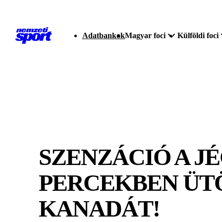
Adatbankok
Magyar foci
Külföldi foci
SZENZÁCIÓ A J
PERCEKBEN ÜT
KANADÁT!