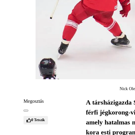
Nick Ole
Megosztás
A társházigazda 
férfi jégkorong-v
0
Tetszik
amely hatalmas m
kora esti progra