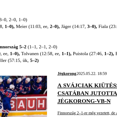
3–0, 2–0, 1–0)
38,
1–0),
Meier (11:03, ee,
2–0),
Jäger (14:17,
3–0),
Fiala (23
innország 5–2
(1–1, 2–1, 2–0)
, ee,
1–0),
Tolvanen (12:58, ee,
1–1),
Puistola (27:46,
1–2),
ller (57:15, ük,
5–2)
Jégkorong
2025.05.22. 18:59
A SVÁJCIAK KIÜTÉ
CSATÁBAN JUTOTTA
JÉGKORONG-VB-N
Finnország 2–1-re még vezetett, de 