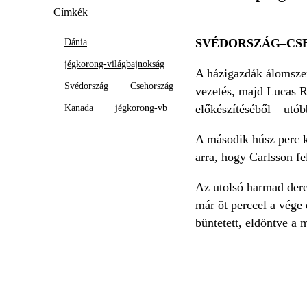
Címkék
SVÉDORSZÁG–CSE
Dánia
jégkorong-világbajnokság
A házigazdák álomszer
Svédország
Csehország
vezetés, majd Lucas R
előkészítéséből – utób
Kanada
jégkorong-vb
A második húsz perc k
arra, hogy Carlsson fe
Az utolsó harmad dere
már öt perccel a vége e
büntetett, eldöntve a 