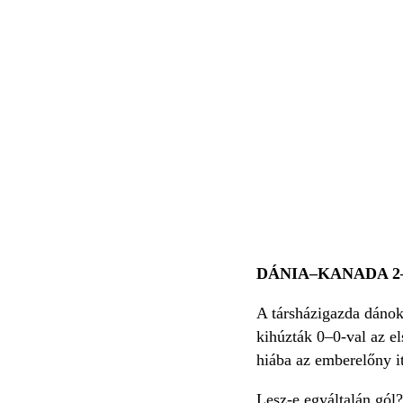
DÁNIA–KANADA 2
A társházigazda dánok
kihúzták 0–0-val az el
hiába az emberelőny it
Lesz-e egyáltalán gól?