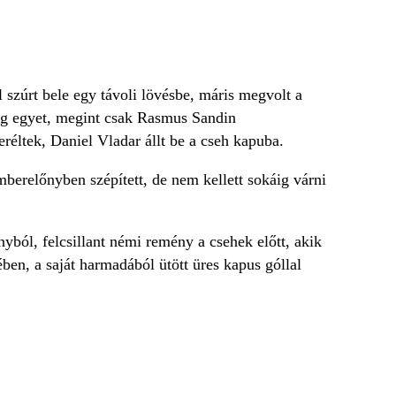
szúrt bele egy távoli lövésbe, máris megvolt a
ég egyet, megint csak Rasmus Sandin
eréltek, Daniel Vladar állt be a cseh kapuba.
erelőnyben szépített, de nem kellett sokáig várni
ból, felcsillant némi remény a csehek előtt, akik
ében, a saját harmadából ütött üres kapus góllal