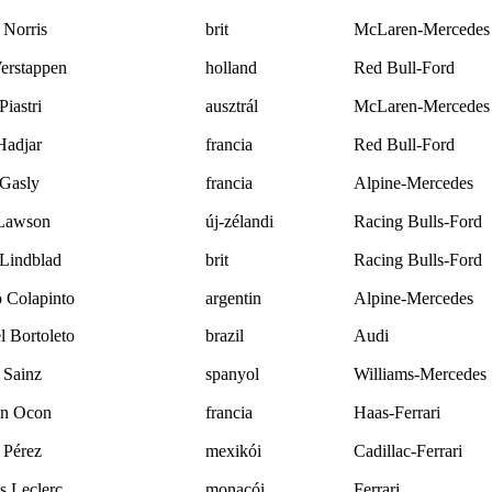
 Norris
brit
McLaren-Mercedes
erstappen
holland
Red Bull-Ford
Piastri
ausztrál
McLaren-Mercedes
Hadjar
francia
Red Bull-Ford
 Gasly
francia
Alpine-Mercedes
Lawson
új-zélandi
Racing Bulls-Ford
 Lindblad
brit
Racing Bulls-Ford
 Colapinto
argentin
Alpine-Mercedes
l Bortoleto
brazil
Audi
 Sainz
spanyol
Williams-Mercedes
an Ocon
francia
Haas-Ferrari
 Pérez
mexikói
Cadillac-Ferrari
s Leclerc
monacói
Ferrari