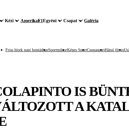
Kézi
Amerika
F1
Egyéni
Csapat
Galéria
Friss hírek napi bontásban
Sportműsor
Képes Sport
Csupasport
Hátsó füves
Utá
COLAPINTO IS BÜNT
VÁLTOZOTT A KATA
E