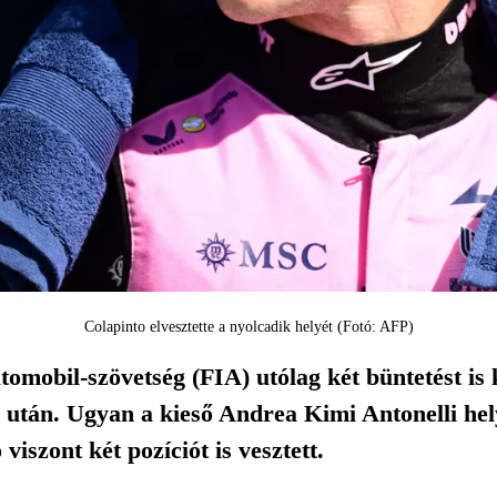
Colapinto elvesztette a nyolcadik helyét (Fotó: AFP)
omobil-szövetség (FIA) utólag két büntetést is 
 után. Ugyan a kieső Andrea Kimi Antonelli hely
viszont két pozíciót is vesztett.