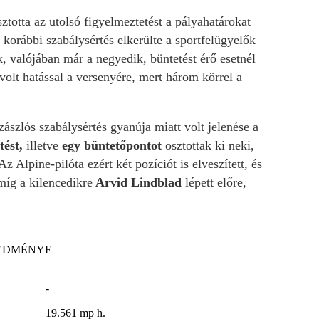
totta az utolsó figyelmeztetést a pályahatárokat
y korábbi szabálysértés elkerülte a sportfelügyelők
k, valójában már a negyedik, büntetést érő esetnél
olt hatással a versenyére, mert három körrel a
zászlós szabálysértés gyanúja miatt volt jelenése a
ést,
illetve
egy büntetőpontot
osztottak ki neki,
 Alpine-pilóta ezért két pozíciót is elveszített, és
míg a kilencedikre
Arvid Lindblad
lépett előre,
REDMÉNYE
-
19.561 mp h.