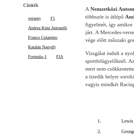
Címkék
A
Nemzetközi Automo
többször is átlépő
And
verseny
F1
figyelmét, így amikor 
Andrea Kimi Antonelli
járt. A Mercedes-vers
Franco Colapinto
vége előtt műszaki gon
Katalán Nagydíj
Vizsgálat indult a nyo
Formula–1
FIA
sportfelügyelőknél. Az
mert nem csökkentette k
a tizedik helyre sorol
vagyis mindkét Racing 
1.
Lewis
2.
George