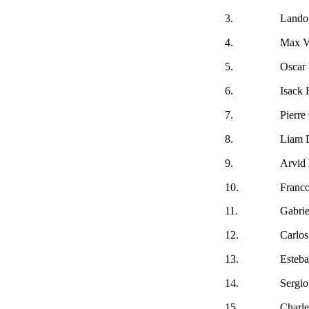
3.
Lando
4.
Max V
5.
Oscar 
6.
Isack 
7.
Pierre
8.
Liam 
9.
Arvid
10.
Franco
11.
Gabrie
12.
Carlos
13.
Esteb
14.
Sergio
15.
Charle