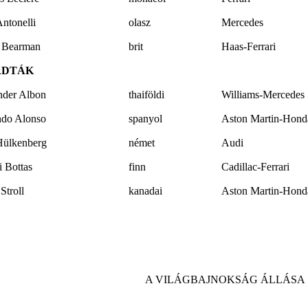
ntonelli
olasz
Mercedes
r Bearman
brit
Haas-Ferrari
ADTÁK
nder Albon
thaiföldi
Williams-Mercedes
ndo Alonso
spanyol
Aston Martin-Hond
Hülkenberg
német
Audi
i Bottas
finn
Cadillac-Ferrari
Stroll
kanadai
Aston Martin-Hond
A VILÁGBAJNOKSÁG ÁLLÁSA