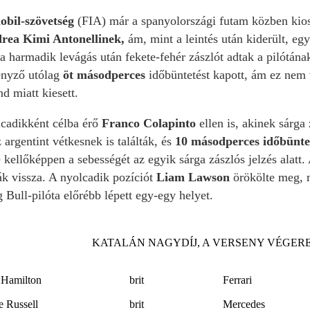
bil-szövetség
(FIA) már a spanyolországi futam közben kiosz
rea Kimi Antonellinek,
ám, mint a leintés után kiderült, eg
a harmadik levágás után fekete-fehér zászlót adtak a pilótána
enyző utólag
öt másodperces
időbüntetést kapott, ám ez nem v
d miatt kiesett.
lcadikként célba érő
Franco Colapinto
ellen is, akinek sárga 
 argentint vétkesnek is találták, és
10 másodperces időbüntet
ellőképpen a sebességét az egyik sárga zászlós jelzés alatt. Az
ták vissza. A nyolcadik pozíciót
Liam Lawson
örökölte meg, 
Bull-pilóta előrébb lépett egy-egy helyet.
KATALÁN NAGYDÍJ, A VERSENY VÉGE
 Hamilton
brit
Ferrari
 Russell
brit
Mercedes