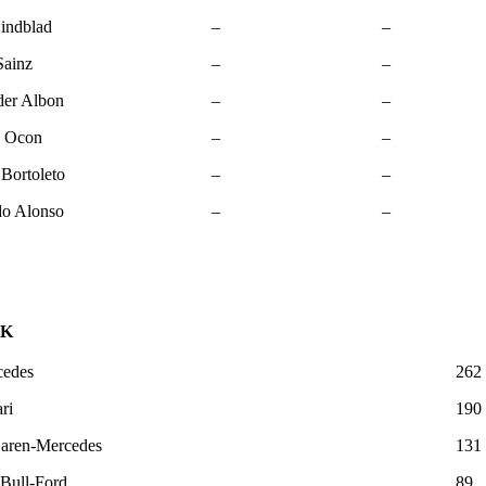
indblad
–
–
Sainz
–
–
der Albon
–
–
n Ocon
–
–
 Bortoleto
–
–
do Alonso
–
–
ÖK
cedes
262
ri
190
aren-Mercedes
131
Bull-Ford
89