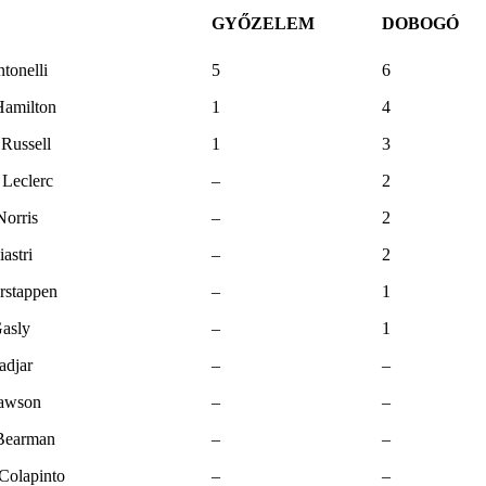
GYŐZELEM
DOBOGÓ
tonelli
5
6
Hamilton
1
4
Russell
1
3
 Leclerc
–
2
orris
–
2
astri
–
2
rstappen
–
1
Gasly
–
1
adjar
–
–
awson
–
–
 Bearman
–
–
Colapinto
–
–