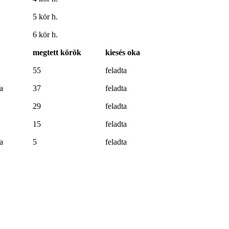
5 kör h.
6 kör h.
megtett körök
kiesés oka
55
feladta
a
37
feladta
29
feladta
15
feladta
a
5
feladta