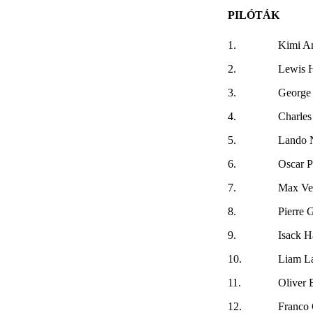
PILÓTÁK
1.
Kimi An
2.
Lewis 
3.
George 
4.
Charles
5.
Lando N
6.
Oscar Pi
7.
Max Ve
8.
Pierre 
9.
Isack H
10.
Liam L
11.
Oliver
12.
Franco 