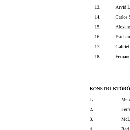
13.
Arvid L
14.
Carlos 
15.
Alexan
16.
Esteba
17.
Gabriel
18.
Fernan
KONSTRUKTŐR
1.
Mer
2.
Ferra
3.
McL
4.
Red 