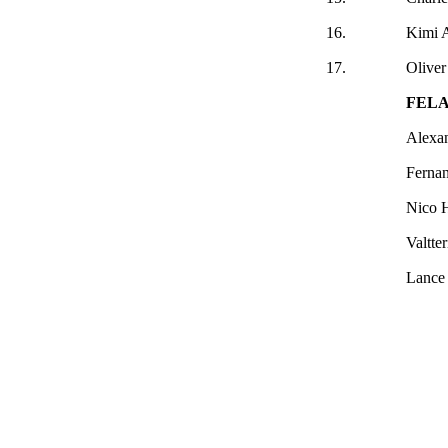
16.
Kimi A
17.
Olive
FEL
Alexa
Ferna
Nico 
Valtter
Lance 