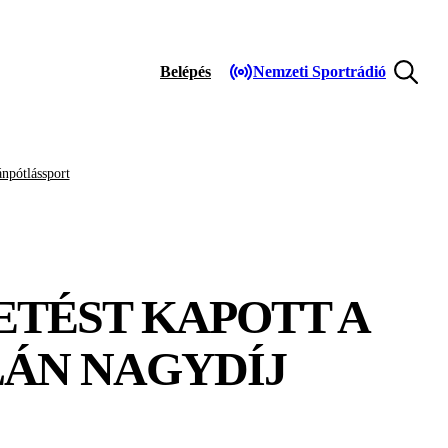
Belépés
Nemzeti Sportrádió
npótlássport
ETÉST KAPOTT A
LÁN NAGYDÍJ