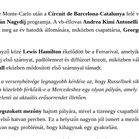
 Monte-Carlo után a
Circuit de Barcelona-Catalunya
felé v
án Nagydíj
programja. A vb-éllovas
Andrea Kimi Antonelli
t meg az év hatodik állomására, miközben csapattársa,
Georg
nyző közé
Lewis Hamilton
ékelődött be a Ferrarival, amelyik
j első szárnyat, padlólemezt és diffúzort hozott, miközben vál
ull
eközben módosított első szárnnyal támadt.
 a versenyhétvége legnagyobb kérdése az, hogy Russellnek sik
ia közelebb férkőzik-e a Mercedeshez egy olyan pályán, amely 
elenti az aktuális erősorrendet illetően.
egszokott mezőny
hajtott pályára, mivel a tizenegy csapatból
z első hatvan percben. Ez a helyszín nagyon jól ismert a mező
yan nagy problémát, hogy kihagynak egy gyakorlást.