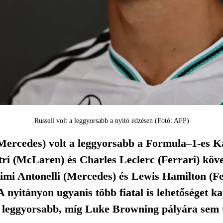
Russell volt a leggyorsabb a nyitó edzésen (Fotó: AFP)
Mercedes) volt a leggyorsabb a Formula–1-es K
tri (McLaren) és Charles Leclerc (Ferrari) köv
imi Antonelli (Mercedes) és Lewis Hamilton (Fer
 nyitányon ugyanis több fiatal is lehetőséget 
 leggyorsabb, míg Luke Browning pályára sem tu