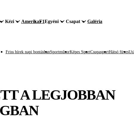
Kézi
Amerika
F1
Egyéni
Csapat
Galéria
Friss hírek napi bontásban
Sportműsor
Képes Sport
Csupasport
Hátsó füves
Utá
TT A LEGJOBBAN
ÁGBAN