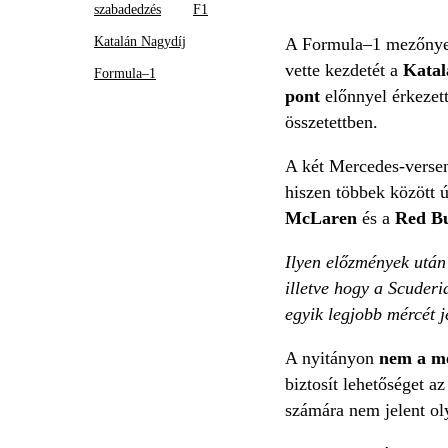
szabadedzés
F1
Katalán Nagydíj
A Formula–1 mezőnye
vette kezdetét a
Katal
Formula–1
pont
előnnyel érkezet
összetettben.
A két Mercedes-verse
hiszen többek között ú
McLaren
és a
Red B
Ilyen előzmények után
illetve hogy a Scuder
egyik legjobb mércét j
A nyitányon
nem a m
biztosít lehetőséget a
számára nem jelent ol