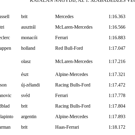
KATALÁN NAGYDÍJ, AZ 1. SZABADEDZÉS 
ssell
brit
Mercedes
1:16.363
tri
ausztrál
McLaren-Mercedes
1:16.566
eclerc
monacói
Ferrari
1:16.883
tappen
holland
Red Bull-Ford
1:17.047
olasz
McLaren-Mercedes
1:17.216
észt
Alpine-Mercedes
1:17.321
son
új-zélandi
Racing Bulls-Ford
1:17.472
anovic
svéd
Ferrari
1:17.778
dblad
brit
Racing Bulls-Ford
1:17.804
lapinto
argentin
Alpine-Mercedes
1:17.893
arman
brit
Haas-Ferrari
1:18.172