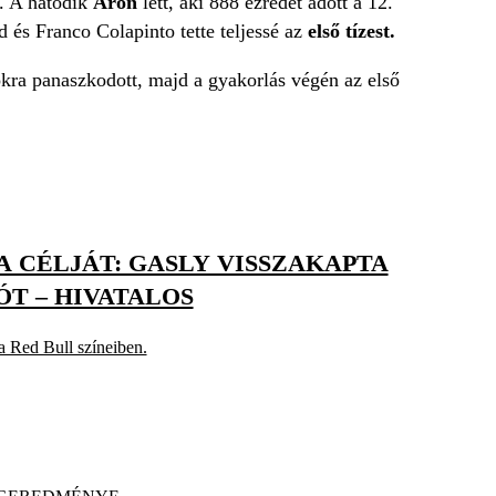
t. A hatodik
Aron
lett, aki 888 ezredet adott a 12.
és Franco Colapinto tette teljessé az
első tízest.
kra panaszkodott, majd a gyakorlás végén az első
A CÉLJÁT: GASLY VISSZAKAPTA
T – HIVATALOS
a Red Bull színeiben.