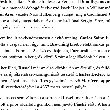
Vesti
foglalta el Antonelli ülését, a Ferrarinál
Dino Beganovic
lra a monacói dobogóját elvesztő Isack Hadjart, a Williamsn
ul Aron
vezette Nico Hülkenberg autóját, míg a Cadillacnél
C
 be a királykategóriában. Az újonc istállónál Sergio Pérez, m
 a pálya széléről az eseményeket.
em indult zökkenőmentesen a nyitó tréning:
Carlos Sainz Jr
lta a csapat, nem úgy, mint
Browning
kisebb elektronikus pr
 eleinte a Formula–2 előző évi bajnoka,
Fornaroli
sem tudta e
nyt nyújtott: a beugrók közül ő zárt a legelőkelőbb helyen, az
eket
illeti,
Russell
már az első körök után az élre állt, és féli
és az új fékrendszer-konfigurációt tesztelő
Charles Leclerc
kö
színen pályafutása első F1-es győzelmét szerző
Max Verstapp
Bull vezethetőségével a 4657 méter hosszú pályán.
tatásban sem változott a sorrend:
Russell
maradt az élen a l
olt a piros oldalfalú gumikon nem javító
Piastri
előtt. A har