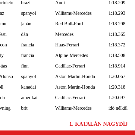
rtoleto
brazil
Audi
1:18.209
inz
spanyol
Williams-Mercedes
1:18.293
umu
japán
Red Bull-Ford
1:18.298
esti
dán
Mercedes
1:18.365
Ocon
francia
Haas-Ferrari
1:18.372
ly
francia
Alpine-Mercedes
1:18.508
ttas
finn
Cadillac-Ferrari
1:18.914
Alonso
spanyol
Aston Martin-Honda
1:20.067
ll
kanadai
Aston Martin-Honda
1:20.318
rta
amerikai
Cadillac-Ferrari
1:20.697
wning
brit
Williams-Mercedes
idő nélkül
1. KATALÁN NAGYDÍJ