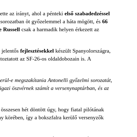
ette az irányt, ahol a pénteki
első szabadedzéssel
sorozatban öt győzelemmel a háta mögött, és
66
e Russell
csak a harmadik helyen érkezett az
 jelentős
fejlesztésekkel
készült Spanyolországra,
toztatott az SF-26-os oldaldobozain is. A
erül-e megszakítania Antonelli győzelmi sorozatát,
igazi öszvérnek számít a versenynaptárban, és az
 összesen hét döntött úgy, hogy fiatal pilótának
ny körében, így a bokszfalra kerülő versenyzők