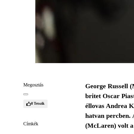
Megosztás
George Russell (
britet Oscar Pias
0
Tetszik
éllovas Andrea K
hatvan percben. A
Címkék
(McLaren) volt a