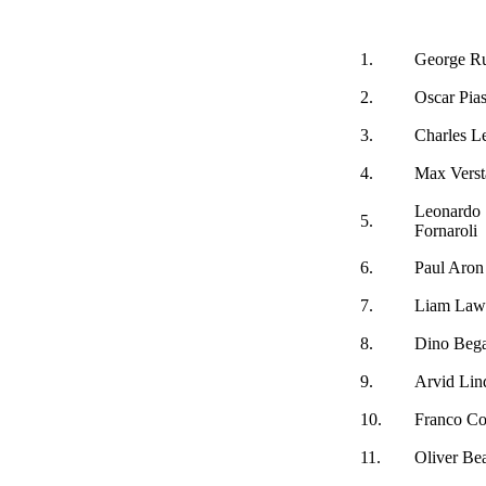
1.
George Ru
2.
Oscar Pias
3.
Charles L
4.
Max Vers
Leonardo
5.
Fornaroli
6.
Paul Aron
7.
Liam Law
8.
Dino Beg
9.
Arvid Lin
10.
Franco Co
11.
Oliver Be