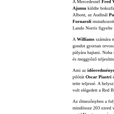
A Mercedesnél
Fred 
Ajumu
küldte bokszfa
Albont, az Audinál
Pa
Fornaroli
mutatkozott
Lando Norris figyelte
A
Williams
számára n
gondot gyorsan orvoso
pályára hajtani. Noha
és meggyőző teljesítmé
Ami az
időeredmény
pilótát
Oscar Piastri
tette teljessé. A hely
volt elégedett a Red 
Az élmezőnyben a foly
mindössze 203 ezred v