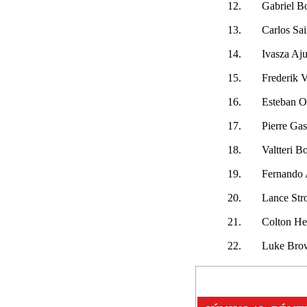
12.
Gabriel Bo
13.
Carlos Sa
14.
Ivasza Aj
15.
Frederik V
16.
Esteban 
17.
Pierre Gas
18.
Valtteri Bo
19.
Fernando 
20.
Lance Stro
21.
Colton He
22.
Luke Bro