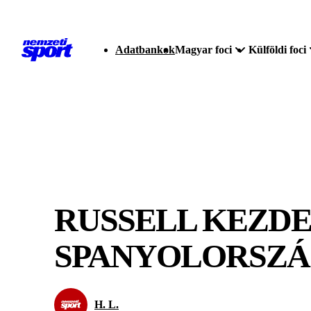
Adatbankok
Magyar foci
Külföldi foci
RUSSELL KEZDE
SPANYOLORSZ
H. L.