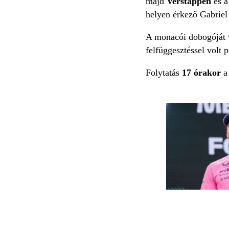
majd
Verstappen
és 
helyen érkező Gabriel
A monacói dobogóját 
felfüggesztéssel volt 
Folytatás
17 órakor
a 