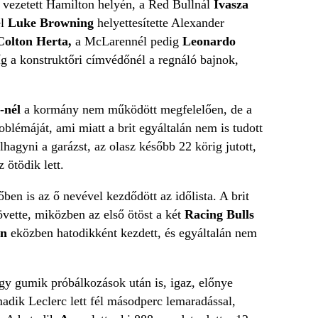
vezetett Hamilton helyén, a Red Bullnál
Ivasza
él
Luke Browning
helyettesítette Alexander
olton Herta,
a McLarennél pedig
Leonardo
íg a konstruktőri címvédőnél a regnáló bajnok,
.-nél
a kormány nem működött megfelelően, de a
oblémáját, ami miatt a brit egyáltalán nem is tudott
lhagyni a garázst, az olasz később 22 körig jutott,
 ötödik lett.
dőben is az ő nevével kezdődött az időlista. A brit
vette, miközben az első ötöst a két
Racing Bulls
en
eközben hatodikként kezdett, és egyáltalán nem
ágy gumik próbálkozások után is, igaz, előnye
madik Leclerc lett fél másodperc lemaradással,