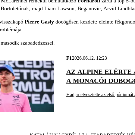
a McLarennel remekül bemutatkozó
Fornaroli
zárta a top 5-ö
 Bortoletónak, majd Liam Lawson, Beganovic, Arvid Lindblad 
visszakapó
Pierre Gasly
döcögősen kezdett: eleinte fékgondo
problémája.
második szabadedzéssel.
F1
2026.06.12. 12:23
AZ ALPINE ELÉRTE 
A MONACÓI DOBOGÓ
Hadjar elvesztette az első pódiumát 