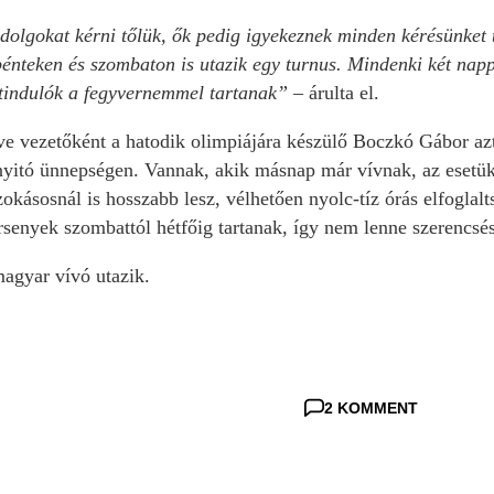
dolgokat kérni tőlük, ők pedig igyekeznek minden kérésünket t
nteken és szombaton is utazik egy turnus. Mindenki két nappal
tindulók a fegyvernemmel tartanak”
– árulta el.
tve vezetőként a hatodik olimpiájára készülő Boczkó Gábor az
yitó ünnepségen. Vannak, akik másnap már vívnak, az esetükbe
okásosnál is hosszabb lesz, vélhetően nyolc-tíz órás elfoglalt
senyek szombattól hétfőig tartanak, így nem lenne szerencsés 
magyar vívó utazik.
2 KOMMENT