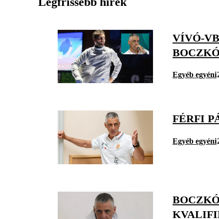
Legfrissebb hírek
VÍVÓ-VB
BOCZKÓ
Egyéb egyéni
FÉRFI P
Egyéb egyéni
BOCZKÓ
KVALIF