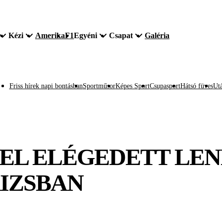
Kézi
Amerika
F1
Egyéni
Csapat
Galéria
Friss hírek napi bontásban
Sportműsor
Képes Sport
Csupasport
Hátsó füves
Utá
L ELÉGEDETT LENN
IZSBAN