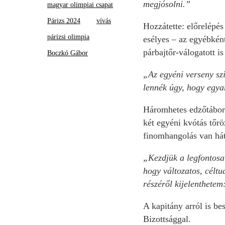
megjósolni.”
magyar olimpiai csapat
Párizs 2024
vívás
Hozzátette: előrelépé
párizsi olimpia
esélyes – az egyébként
párbajtőr-válogatott is
Boczkó Gábor
„Az egyéni verseny szi
lennék úgy, hogy egya
Háromhetes edzőtáboro
két egyéni kvótás tőrö
finomhangolás van hát
„Kezdjük a legfontosa
hogy változatos, célt
részéről kijelenthete
A kapitány arról is b
Bizottsággal.