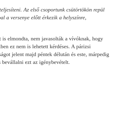
eljesíteni. Az első csoportunk csütörtökön repül
 a versenye előtt érkezik a helyszínre,
t is elmondta, nem javasolták a vívóknak, hogy
n ez nem is lehetett kérdéses. A párizsi
ságot jelent majd péntek délután és este, márpedig
bevállalni ezt az igénybevételt.