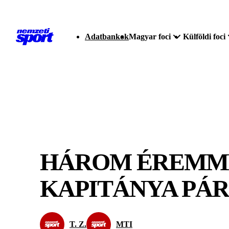
Adatbankok
Magyar foci
Külföldi foci
HÁROM ÉREMME
KAPITÁNYA PÁR
T. Z.
MTI