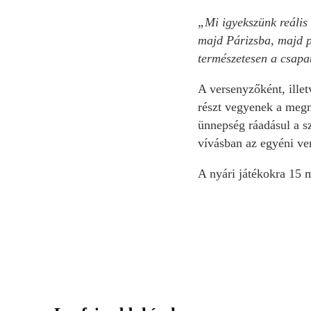
„Mi igyekszünk reális 
majd Párizsba, majd pé
természetesen a csapa
A versenyzőként, ille
részt vegyenek a megn
ünnepség ráadásul a sz
vívásban az egyéni ver
A nyári játékokra 15 