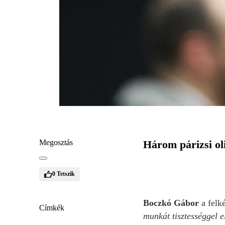
Megosztás
Három párizsi ol
0
Tetszik
Boczkó Gábor
a felké
Címkék
munkát tisztességgel e