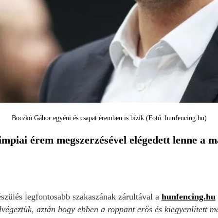
Boczkó Gábor egyéni és csapat éremben is bízik (Fotó: hunfencing.hu)
impiai érem megszerzésével elégedett lenne a m
szülés legfontosabb szakaszának zárultával a
hunfencing.hu
lvégeztük, aztán hogy ebben a roppant erős és kiegyenlített 