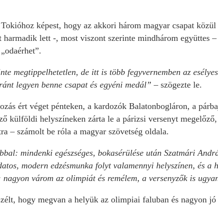
s Tokióhoz képest, hogy az akkori három magyar csapat közül c
 harmadik lett -, most viszont szerinte mindhárom együttes – a 
 „odaérhet”.
nte megtippelhetetlen, de itt is több fegyvernemben az esély
ránt legyen benne csapat és egyéni medál”
– szögezte le.
zás ért véget pénteken, a kardozók Balatonbogláron, a párbaj
ző külföldi helyszíneken zárta le a párizsi versenyt megelőző, 
ra – számolt be róla a magyar szövetség oldala.
bbal: mindenki egészséges, bokasérülése után Szatmári Andrá
udatos, modern edzésmunka folyt valamennyi helyszínen, és a
m: nagyon várom az olimpiát és remélem, a versenyzők is ugya
eszélt, hogy megvan a helyük az olimpiai faluban és nagyon j