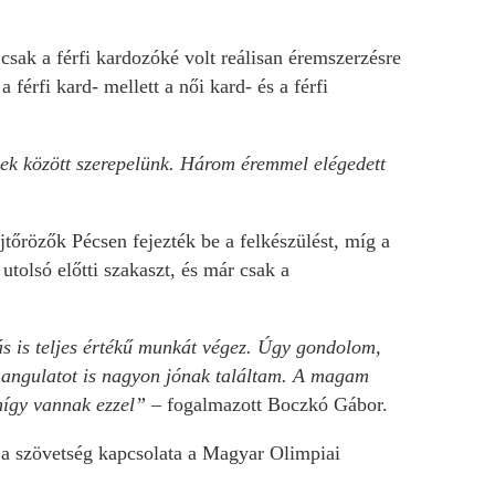
sak a férfi kardozóké volt reálisan éremszerzésre
férfi kard- mellett a női kard- és a férfi
esek között szerepelünk. Három éremmel elégedett
tőrözők Pécsen fejezték be a felkészülést, míg a
utolsó előtti szakaszt, és már csak a
s is teljes értékű munkát végez. Úgy gondolom,
 hangulatot is nagyon jónak találtam. A magam
nígy vannak ezzel”
– fogalmazott Boczkó Gábor.
ó a szövetség kapcsolata a Magyar Olimpiai