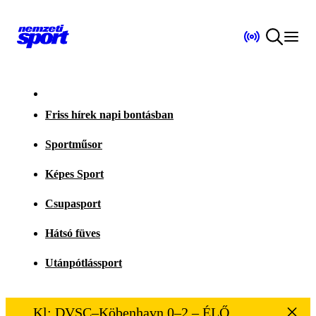
Friss hírek napi bontásban
Sportműsor
Képes Sport
Csupasport
Hátsó füves
Utánpótlássport
Kl: DVSC–Köbenhavn 0–2 – ÉLŐ