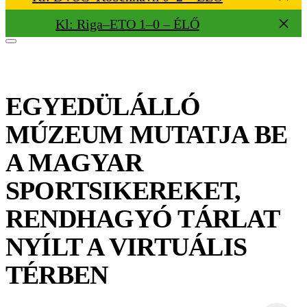
Kl: Riga–ETO 1–0 – ÉLŐ
EGYEDÜLÁLLÓ
MÚZEUM MUTATJA BE
A MAGYAR
SPORTSIKEREKET,
RENDHAGYÓ TÁRLAT
NYÍLT A VIRTUÁLIS
TÉRBEN