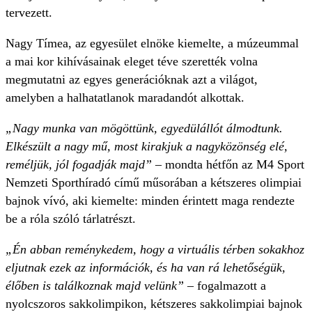
tervezett.
Nagy Tímea, az egyesület elnöke kiemelte, a múzeummal
a mai kor kihívásainak eleget téve szerették volna
megmutatni az egyes generációknak azt a világot,
amelyben a halhatatlanok maradandót alkottak.
„Nagy munka van mögöttünk, egyedülállót álmodtunk.
Elkészült a nagy mű, most kirakjuk a nagyközönség elé,
reméljük, jól fogadják majd”
– mondta hétfőn az M4 Sport
Nemzeti Sporthíradó című műsorában a kétszeres olimpiai
bajnok vívó, aki kiemelte: minden érintett maga rendezte
be a róla szóló tárlatrészt.
„Én abban reménykedem, hogy a virtuális térben sokakhoz
eljutnak ezek az információk, és ha van rá lehetőségük,
élőben is találkoznak majd velünk”
– fogalmazott a
nyolcszoros sakkolimpikon, kétszeres sakkolimpiai bajnok