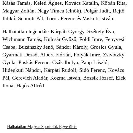
Kásás Tamás, Keleti Ágnes, Kovács Katalin, Kőbán Rita,
Magyar Zoltán, Nagy Tímea (elnök), Polgár Judit, Rejtő
Ildikó, Schmitt Pál, Török Ferenc és Vaskuti István.
Halhatatlan legendák: Kárpáti György, Székely Éva,
Wichmann Tamás, Kulcsár Győző, Földi Imre, Fenyvesi
Csaba, Buzánszky Jenő, Sándor Károly, Grosics Gyula,
Gyarmati Dezső, Albert Flórián, Polyák Imre, Zsivotzky
Gyula, Puskás Ferenc, Csák Ibolya, Papp László,
Hidegkuti Nándor, Kárpáti Rudolf, Sidó Ferenc, Kovács
Pál, Gerevich Aladár, Kozma István, Bozsik József, Elek
Ilona, Hajós Alfréd.
Halhatatlan Magyar Sportolók Egyesülete