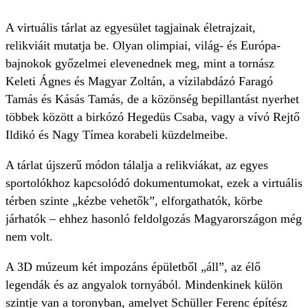
A virtuális tárlat az egyesület tagjainak életrajzait,
relikviáit mutatja be. Olyan olimpiai, világ- és Európa-
bajnokok győzelmei elevenednek meg, mint a tornász
Keleti Ágnes és Magyar Zoltán, a vízilabdázó Faragó
Tamás és Kásás Tamás, de a közönség bepillantást nyerhet
többek között a birkózó Hegedüs Csaba, vagy a vívó Rejtő
Ildikó és Nagy Tímea korabeli küzdelmeibe.
A tárlat újszerű módon tálalja a relikviákat, az egyes
sportolókhoz kapcsolódó dokumentumokat, ezek a virtuális
térben szinte „kézbe vehetők”, elforgathatók, körbe
járhatók – ehhez hasonló feldolgozás Magyarországon még
nem volt.
A 3D múzeum két impozáns épületből „áll”, az élő
legendák és az angyalok tornyából. Mindenkinek külön
szintje van a toronyban, amelyet Schüller Ferenc építész