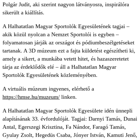
Polgár Judit, aki szerint nagyon látványosra, inspirálóra
sikerült a kiállítás.
A Halhatatlan Magyar Sportolók Egyesületének tagjai –
akik közül nyolcan a Nemzet Sportolói is egyben –
folyamatosan járják az országot és pódiumbeszélgetéseket
tartanak. A 3D múzeum ezt a fajta küldetést egészítheti ki,
amely a sikert, a munkába vetett hitet, és hazaszeretetet
tárja az érdeklődők elé – áll a Halhatatlan Magyar
Sportolók Egyesületének közleményében.
A virtuális múzeum ingyenes, elérhető a
https://hmse.hu/muzeum/
linken.
A Halhatatlan Magyar Sportolók Egyesülete idén ünnepli
alapításának 33. évfordulóját. Tagjai: Darnyi Tamás, Dunai
Antal, Egerszegi Krisztina, Fa Nándor, Faragó Tamás,
Gyulay Zsolt, Hegedüs Csaba, Jónyer István, Kamuti Jenő,