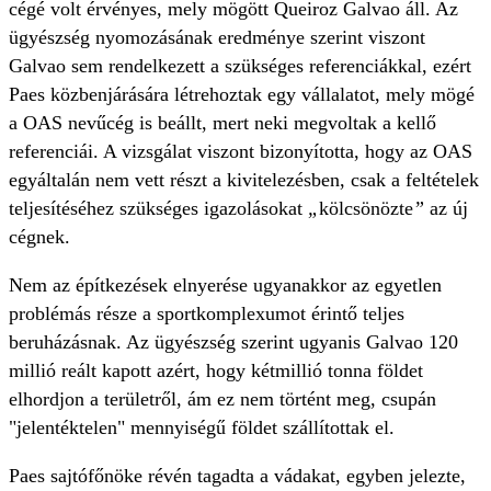
cégé volt érvényes, mely mögött Queiroz Galvao áll. Az
ügyészség nyomozásának eredménye szerint viszont
Galvao sem rendelkezett a szükséges referenciákkal, ezért
Paes közbenjárására létrehoztak egy vállalatot, mely mögé
a OAS nevűcég is beállt, mert neki megvoltak a kellő
referenciái. A vizsgálat viszont bizonyította, hogy az OAS
egyáltalán nem vett részt a kivitelezésben, csak a feltételek
teljesítéséhez szükséges igazolásokat
„
kölcsönözte
”
az új
cégnek.
Nem az építkezések elnyerése ugyanakkor az egyetlen
problémás része a sportkomplexumot érintő teljes
beruházásnak. Az ügyészség szerint ugyanis Galvao 120
millió reált kapott azért, hogy kétmillió tonna földet
elhordjon a területről, ám ez nem történt meg, csupán
"jelentéktelen" mennyiségű földet szállítottak el.
Paes sajtófőnöke révén tagadta a vádakat, egyben jelezte,