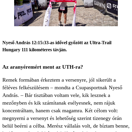
Nyeső András 12:15:33-as idővel győzött az Ultra-Trail
Hungary 111 kilométeres távján.
Az aranyéremért ment az UTH-ra?
Remek formában érkeztem a versenyre, jól sikerült a
féléves felkészülésem – mondta a Csupasportnak Nyeső
András. – Bár tisztában voltam vele, kik lesznek a
mezőnyben és kik számítanak esélyesnek, nem rájuk
koncentráltam, hanem csak magamra. Két célom volt:
megnyerni a versenyt és lehetőség szerint tizenegy órán
belül beérni a célba. Merész vállalás volt, de bíztam benne,