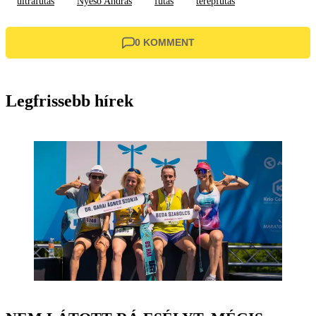
ultrafutás
Nyeső András
futás
terepfutás
0 KOMMENT
Legfrissebb hírek