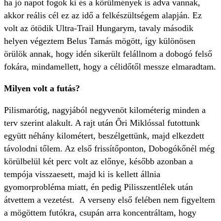
ha jó napot fogok ki és a körülmények is adva vannak,
akkor reális cél ez az idő a felkészültségem alapján. Ez
volt az ötödik Ultra-Trail Hungarym, tavaly második
helyen végeztem Belus Tamás mögött, így különösen
örülök annak, hogy idén sikerült felállnom a dobogó felső
fokára, mindamellett, hogy a célidőtől messze elmaradtam.
Milyen volt a futás?
Pilismarótig, nagyjából negyvenöt kilométerig minden a
terv szerint alakult. A rajt után Őri Miklóssal futottunk
együtt néhány kilométert, beszélgettünk, majd elkezdett
távolodni tőlem. Az első frissítőponton, Dobogókőnél még
körülbelül két perc volt az előnye, később azonban a
tempója visszaesett, majd ki is kellett állnia
gyomorprobléma miatt, én pedig Pilisszentlélek után
átvettem a vezetést. A verseny első felében nem figyeltem
a mögöttem futókra, csupán arra koncentráltam, hogy