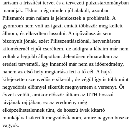
tartsam a frissítési tervet és a tervezett pulzustartományban
maradjak. Ekkor még minden jól alakult, azonban
Pilismarót után nálam is jelentkeztek a problémák. A
gyomrom nem volt az igazi, emiatt többször meg kellett
állnom, és elkezdtem lassulni. A cipőválasztás sem
bizonyult jónak, ezért Pilisszentlászlónál, hetvenhárom
kilométernél cipőt cseréltem, de addigra a lábaim már nem
voltak a legjobb állapotban. Jelentősen elmaradtam az
eredeti tervemtől, így innentől már nem az időeredmény,
hanem az első hely megtartása lett a fő cél. A hajrá
kifejezetten szenvedősre sikerült, de végül így is több mint
negyedórás előnnyel sikerült megnyernem a versenyt. Öt
évvel ezelőtt, amikor először álltam az UTH hosszú
távjának rajtjában, ez az eredmény még
elképzelhetetlennek tűnt, de hosszú évek kitartó
munkájával sikerült megvalósítanom, amire nagyon büszke
vagyok.