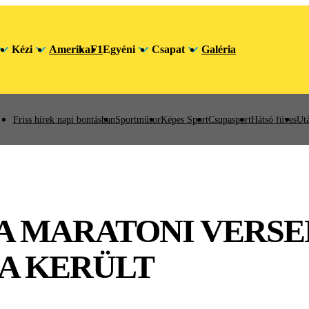
Kézi
Amerika
F1
Egyéni
Csapat
Galéria
Friss hírek napi bontásban
Sportműsor
Képes Sport
Csupasport
Hátsó füves
Utá
A MARATONI VERSE
A KERÜLT