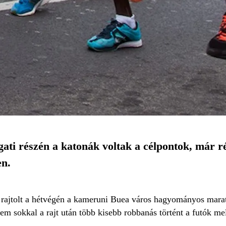
ti részén a katonák voltak a célpontok, már ré
en.
 rajtolt a hétvégén a kameruni Buea város hagyományos marato
Nem sokkal a rajt után több kisebb robbanás történt a futók mel