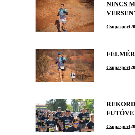
NINCS 
VERSEN
Csupasport
20
FELMÉR
Csupasport
20
REKORD
FUTÓVE
Csupasport
20