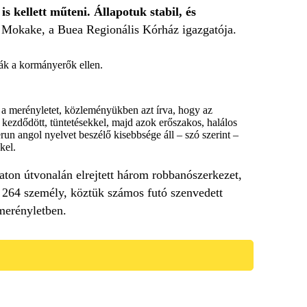
 kellett műteni. Állapotuk stabil, és
Mokake, a Buea Regionális Kórház igazgatója.
ták a kormányerők ellen.
 a merényletet, közleményükben azt írva, hogy az
 kezdődött, tüntetésekkel, majd azok erőszakos, halálos
run angol nyelvet beszélő kisebbsége áll – szó szerint –
kel.
aton útvonalán elrejtett három robbanószerkezet,
 264 személy, köztük számos futó szenvedett
 merényletben.