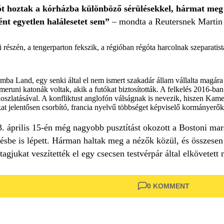
ót hoztak a kórházba különböző sérülésekkel, hármat meg is
ént egyetlen halálesetet sem”
– mondta a Reutersnek Martin 
 részén, a tengerparton fekszik, a régióban régóta harcolnak szeparatis
a Land, egy senki által el nem ismert szakadár állam vállalta magára
meruni katonák voltak, akik a futókat biztosították. A felkelés 2016-ban
loszlatásával. A konfliktust anglofón válságnak is nevezik, hiszen Kame
kat jelentősen csorbító, francia nyelvű többséget képviselő kormányerők
3. április 15-én még nagyobb pusztítást okozott a Bostoni mar
sbe is lépett. Hárman haltak meg a nézők közül, és összesen
tagjukat veszítették el egy csecsen testvérpár által elkövetett
0 KOMMENT