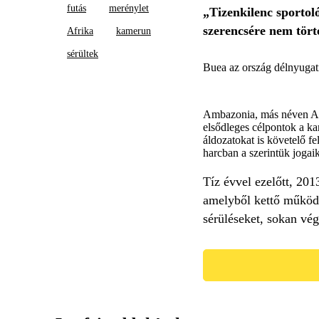
futás
merénylet
„Tizenkilenc sportol
szerencsére nem tört
Afrika
kamerun
sérültek
Buea az ország délnyugati
Ambazonia, más néven Amb
elsődleges célpontok a ka
áldozatokat is követelő fe
harcban a szerintük jogai
Tíz évvel ezelőtt, 201
amelyből kettő működé
sérüléseket, sokan vég