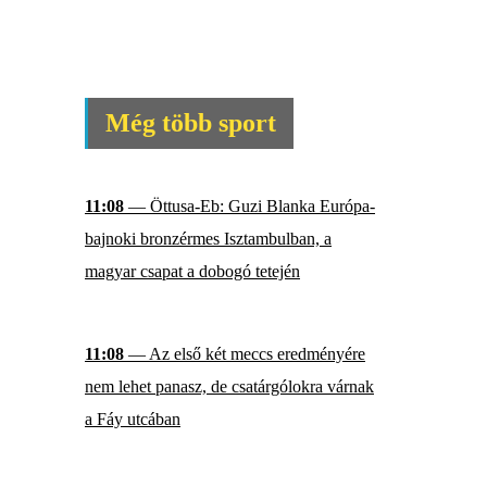
Még több sport
11:08
— Öttusa-Eb: Guzi Blanka Európa-
bajnoki bronzérmes Isztambulban, a
magyar csapat a dobogó tetején
11:08
— Az első két meccs eredményére
nem lehet panasz, de csatárgólokra várnak
a Fáy utcában