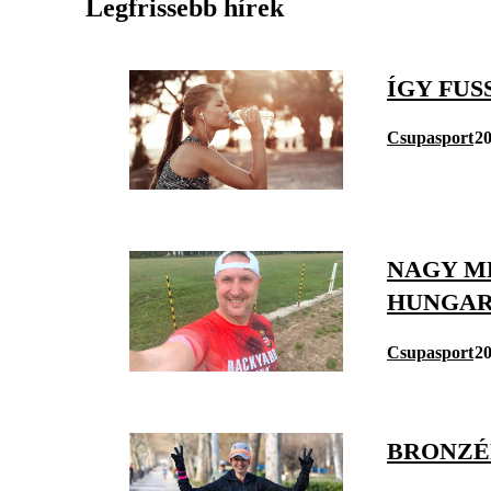
Legfrissebb hírek
ÍGY FU
Csupasport
20
NAGY M
HUNGAR
Csupasport
20
BRONZÉ