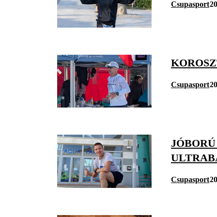
Csupasport
20
KOROSZ
Csupasport
20
JÓBORÚ
ULTRAB
Csupasport
20