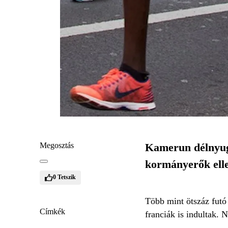
Megosztás
Kamerun délnyuga
kormányerők ell
0
Tetszik
Több mint ötszáz futó
Címkék
franciák is indultak. 