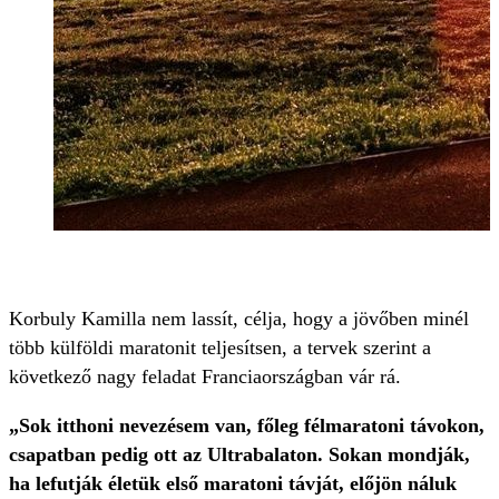
Korbuly Kamilla nem lassít, célja, hogy a jövőben minél
több külföldi maratonit teljesítsen, a tervek szerint a
következő nagy feladat Franciaországban vár rá.
„Sok itthoni nevezésem van, főleg félmaratoni távokon,
csapatban pedig ott az Ultrabalaton. Sokan mondják,
ha lefutják életük első maratoni távját, előjön náluk