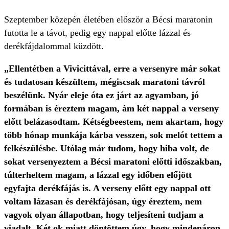
Szeptember közepén életében először a Bécsi maratonin
futotta le a távot, pedig egy nappal előtte lázzal és
derékfájdalommal küzdött.
„Ellentétben a Vivicittával, erre a versenyre már sokat
és tudatosan készültem, mégiscsak maratoni távról
beszélünk. Nyár eleje óta ez járt az agyamban, jó
formában is éreztem magam, ám két nappal a verseny
előtt belázasodtam. Kétségbeestem, nem akartam, hogy
több hónap munkája kárba vesszen, sok melót tettem a
felkészülésbe. Utólag már tudom, hogy hiba volt, de
sokat versenyeztem a Bécsi maratoni előtti időszakban,
túlterheltem magam, a lázzal egy időben előjött
egyfajta derékfájás is. A verseny előtt egy nappal ott
voltam lázasan és derékfájósan, úgy éreztem, nem
vagyok olyan állapotban, hogy teljesíteni tudjam a
viadalt. Két ok miatt döntöttem úgy, hogy mindenáron