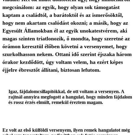
megcsinálom: az egyik, hogy olyan sok támogatást
kaptam a családtól, a barátoktól és az ismerősöktől,
hogy nem akartam csalódást okozni; a másik, hogy az
Egyesült Államokban él az egyik unokatestvérem, aki
magas szinten triatlonozik, ő mondta, hogy szeretné az
órámon keresztül élőben követni a versenyemet, hogy
szurkolhasson nekem. Ottani idő szerint éjszaka három
órakor kezdődött, úgy voltam velem, ha ezért képes
éjjelre ébresztőt állítani, biztosan lefutom.
Igaz, fájdalomcsillapítókkal, de ott voltam a versenyen. A
rajtnál annyira megfogott a hangulat, hogy minden fájdalom
és rossz érzés elmúlt, remekül éreztem magam.
Ez volt az első külföldi versenyem, ilyen remek hangulatot még