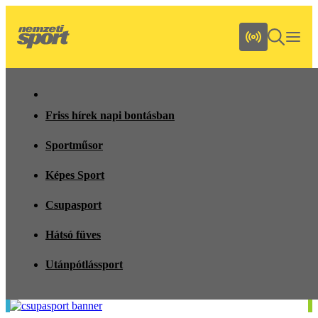
Friss hírek napi bontásban
Sportműsor
Képes Sport
Csupasport
Hátsó füves
Utánpótlássport