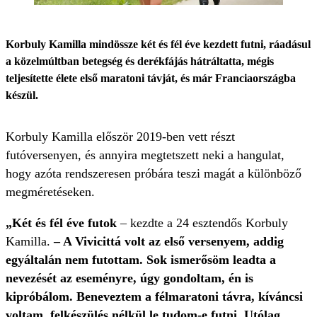
Korbuly Kamilla mindössze két és fél éve kezdett futni, ráadásul
a közelmúltban betegség és derékfájás hátráltatta, mégis
teljesítette élete első maratoni távját, és már Franciaországba
készül.
Korbuly Kamilla először 2019-ben vett részt
futóversenyen, és annyira megtetszett neki a hangulat,
hogy azóta rendszeresen próbára teszi magát a különböző
megméretéseken.
„Két és fél éve futok
– kezdte a 24 esztendős Korbuly
Kamilla.
– A Vivicittá volt az első versenyem, addig
egyáltalán nem futottam. Sok ismerősöm leadta a
nevezését az eseményre, úgy gondoltam, én is
kipróbálom. Beneveztem a félmaratoni távra, kíváncsi
voltam, felkészülés nélkül le tudom-e futni. Utólag