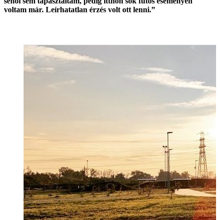
sehol sem tapasztaltam, pedig itthon sok futós eseményen
voltam már. Leírhatatlan érzés volt ott lenni.”