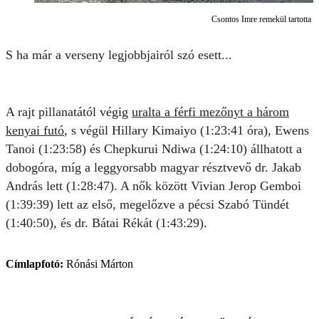
Csontos Imre remekül tartotta a 
S ha már a verseny legjobbjairól szó esett...
A rajt pillanatától végig
uralta a férfi mezőnyt a három
kenyai futó
, s végül Hillary Kimaiyo (1:23:41 óra), Ewens
Tanoi (1:23:58) és Chepkurui Ndiwa (1:24:10) állhatott a
dobogóra, míg a leggyorsabb magyar résztvevő dr. Jakab
András lett (1:28:47). A nők között Vivian Jerop Gemboi
(1:39:39) lett az első, megelőzve a pécsi Szabó Tündét
(1:40:50), és dr. Bátai Rékát (1:43:29).
Címlapfotó:
Rónási Márton