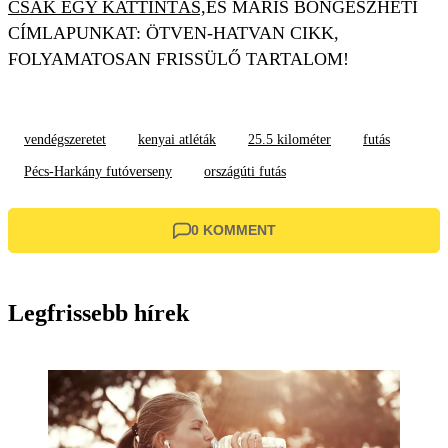
CSAK EGY KATTINTÁS,
ÉS MÁRIS BÖNGÉSZHETI
CÍMLAPUNKAT: ÖTVEN-HATVAN CIKK,
FOLYAMATOSAN FRISSÜLŐ TARTALOM!
vendégszeretet
kenyai atléták
25.5 kilométer
futás
Pécs-Harkány futóverseny
országúti futás
0 KOMMENT
Legfrissebb hírek