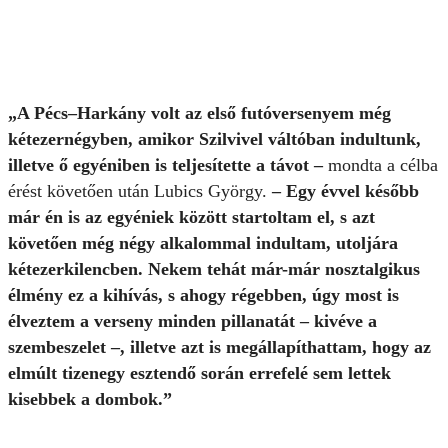
„
A Pécs–Harkány volt az első futóversenyem még
kétezernégyben, amikor Szilvivel váltóban indultunk,
illetve ő egyéniben is teljesítette a távot –
mondta a célba
érést követően után Lubics György.
– Egy évvel később
már én is az egyéniek között startoltam el, s azt
követően még négy alkalommal indultam, utoljára
kétezerkilencben. Nekem tehát már-már nosztalgikus
élmény ez a kihívás, s ahogy régebben, úgy most is
élveztem a verseny minden pillanatát – kivéve a
szembeszelet –, illetve azt is megállapíthattam, hogy az
elmúlt tizenegy esztendő során errefelé sem lettek
kisebbek a dombok.”