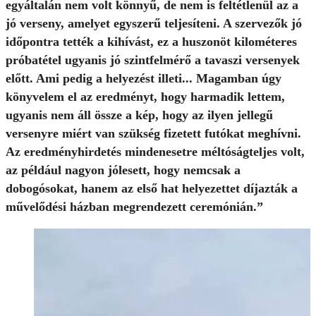
egyáltalán nem volt könnyű, de nem is feltétlenül az a
jó verseny, amelyet egyszerű teljesíteni. A szervezők jó
időpontra tették a kihívást, ez a huszonöt kilométeres
próbatétel ugyanis jó szintfelmérő a tavaszi versenyek
előtt. Ami pedig a helyezést illeti... Magamban úgy
könyvelem el az eredményt, hogy harmadik lettem,
ugyanis nem áll össze a kép, hogy az ilyen jellegű
versenyre miért van szükség fizetett futókat meghívni.
Az eredményhirdetés mindenesetre méltóságteljes volt,
az például nagyon jólesett, hogy nemcsak a
dobogósokat, hanem az első hat helyezettet díjazták a
művelődési házban megrendezett ceremónián.”