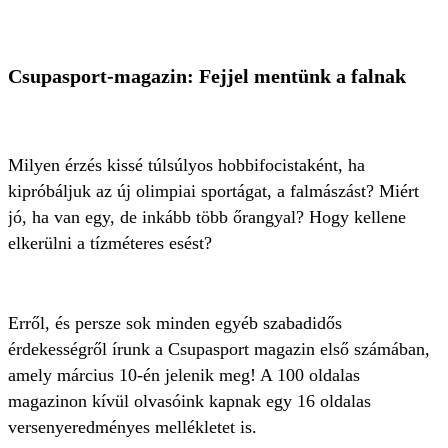
Csupasport-magazin: Fejjel mentünk a falnak
Milyen érzés kissé túlsúlyos hobbifocistaként, ha
kipróbáljuk az új olimpiai sportágat, a falmászást? Miért
jó, ha van egy, de inkább több őrangyal? Hogy kellene
elkerülni a tízméteres esést?
Erről, és persze sok minden egyéb szabadidős
érdekességről írunk a Csupasport magazin első számában,
amely március 10-én jelenik meg! A 100 oldalas
magazinon kívül olvasóink kapnak egy 16 oldalas
versenyeredményes mellékletet is.