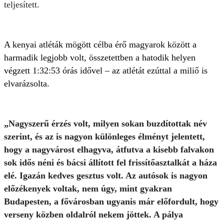
teljesített.
A kenyai atléták mögött célba érő magyarok között a
harmadik legjobb volt, összetettben a hatodik helyen
végzett 1:32:53 órás idővel – az atlétát ezúttal a miliő is
elvarázsolta.
„Nagyszerű érzés volt, milyen sokan buzdítottak név
szerint, és az is nagyon különleges élményt jelentett,
hogy a nagyvárost elhagyva, átfutva a kisebb falvakon
sok idős néni és bácsi állított fel frissítőasztalkát a háza
elé. Igazán kedves gesztus volt. Az autósok is nagyon
előzékenyek voltak, nem úgy, mint gyakran
Budapesten, a fővárosban ugyanis már előfordult, hogy
verseny közben oldalról nekem jöttek. A pálya