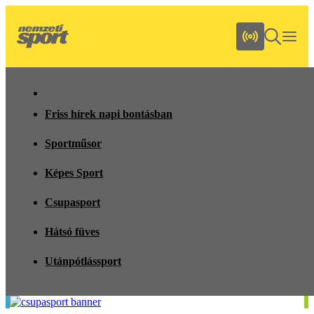
Friss hírek napi bontásban
Sportműsor
Képes Sport
Csupasport
Hátsó füves
Utánpótlássport