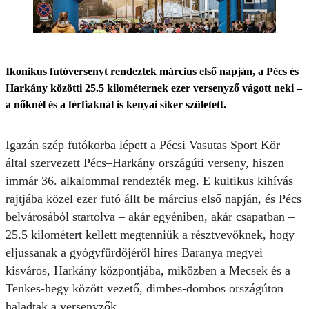
Ikonikus futóversenyt rendeztek március első napján, a Pécs és
Harkány közötti 25.5 kilométernek ezer versenyző vágott neki –
a nőknél és a férfiaknál is kenyai siker született.
Igazán szép futókorba lépett a Pécsi Vasutas Sport Kör
által szervezett Pécs–Harkány országúti verseny, hiszen
immár 36. alkalommal rendezték meg. E kultikus kihívás
rajtjába közel ezer futó állt be március első napján, és Pécs
belvárosából startolva – akár egyéniben, akár csapatban –
25.5 kilométert kellett megtenniük a résztvevőknek, hogy
eljussanak a gyógyfürdőjéről híres Baranya megyei
kisváros, Harkány központjába, miközben a Mecsek és a
Tenkes-hegy között vezető, dimbes-dombos országúton
haladtak a versenyzők.