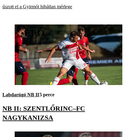
úszott el a Gyirmót hibátlan mérlege
•
ÉLŐ
Labdarúgó NB II
5 perce
NB II: SZENTLŐRINC–FC
NAGYKANIZSA