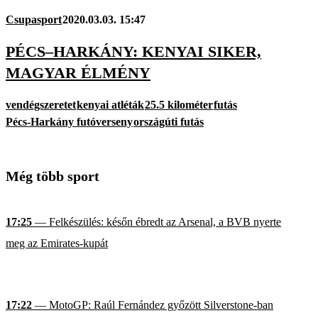
Csupasport
2020.03.03. 15:47
PÉCS–HARKÁNY: KENYAI SIKER,
MAGYAR ÉLMÉNY
vendégszeretet
kenyai atléták
25.5 kilométer
futás
Pécs-Harkány futóverseny
országúti futás
Még több sport
17:25
— Felkészülés: későn ébredt az Arsenal, a BVB nyerte
meg az Emirates-kupát
17:22
— MotoGP: Raúl Fernández győzött Silverstone-ban