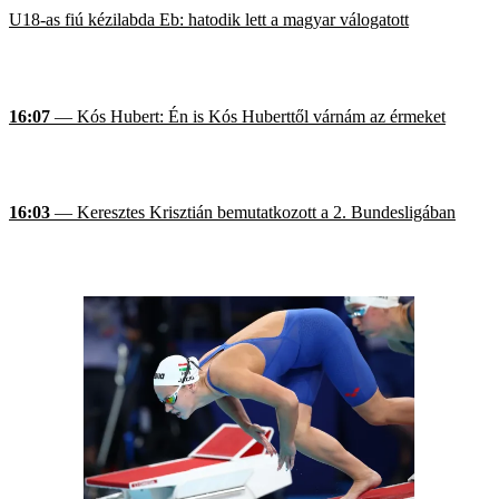
U18-as fiú kézilabda Eb: hatodik lett a magyar válogatott
16:07
— Kós Hubert: Én is Kós Huberttől várnám az érmeket
16:03
— Keresztes Krisztián bemutatkozott a 2. Bundesligában