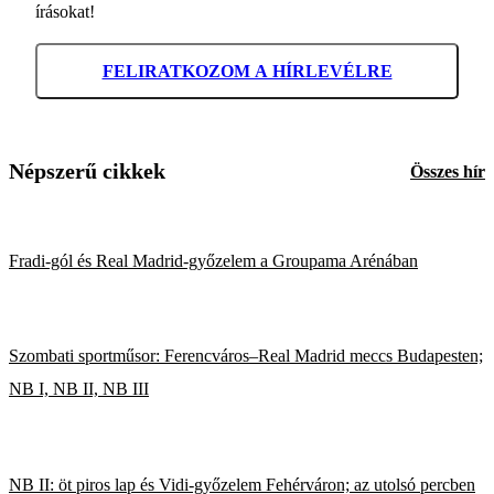
írásokat!
FELIRATKOZOM A HÍRLEVÉLRE
Népszerű cikkek
Összes hír
Fradi-gól és Real Madrid-győzelem a Groupama Arénában
Szombati sportműsor: Ferencváros–Real Madrid meccs Budapesten;
NB I, NB II, NB III
NB II: öt piros lap és Vidi-győzelem Fehérváron; az utolsó percben