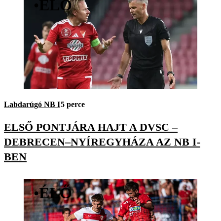
•
ÉLŐ
Labdarúgó NB I
5 perce
ELSŐ PONTJÁRA HAJT A DVSC –
DEBRECEN–NYÍREGYHÁZA AZ NB I-
BEN
•
ÉLŐ