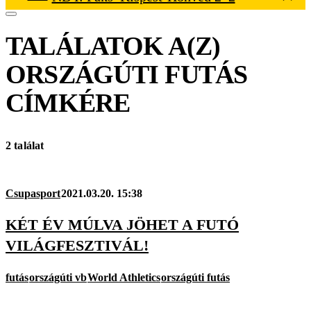
TALÁLATOK A(Z)
ORSZÁGÚTI FUTÁS
CÍMKÉRE
2 találat
Csupasport
2021.03.20. 15:38
KÉT ÉV MÚLVA JÖHET A FUTÓ
VILÁGFESZTIVÁL!
futás
országúti vb
World Athletics
országúti futás