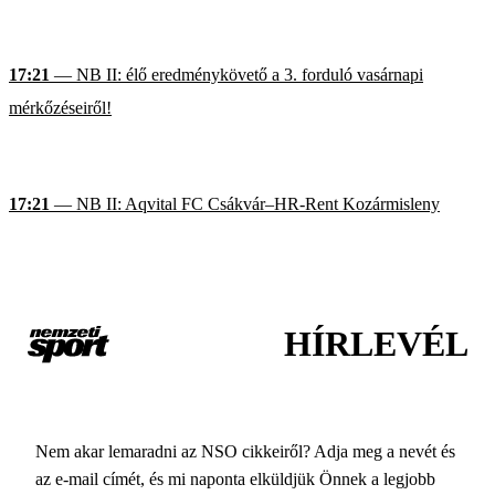
17:21
— NB II: élő eredménykövető a 3. forduló vasárnapi
mérkőzéseiről!
17:21
— NB II: Aqvital FC Csákvár–HR-Rent Kozármisleny
HÍRLEVÉL
Nem akar lemaradni az NSO cikkeiről? Adja meg a nevét és
az e-mail címét, és mi naponta elküldjük Önnek a legjobb