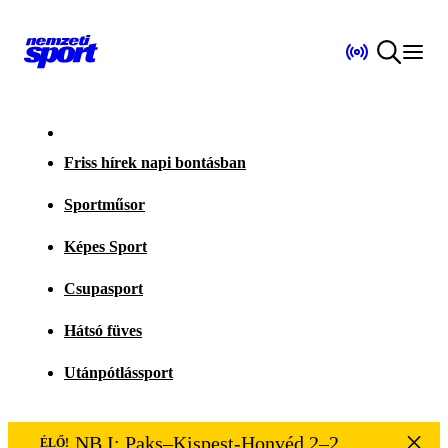
Friss hírek napi bontásban
Sportműsor
Képes Sport
Csupasport
Hátsó füves
Utánpótlássport
NB I: Paks–Kispest-Honvéd 2–2
ÉLŐ!