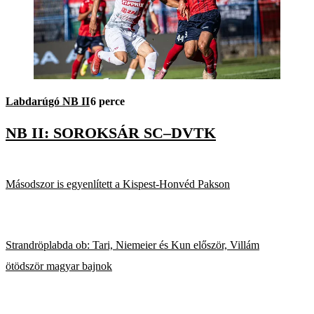
Labdarúgó NB II
6 perce
NB II: SOROKSÁR SC–DVTK
Másodszor is egyenlített a Kispest-Honvéd Pakson
Strandröplabda ob: Tari, Niemeier és Kun először, Villám
ötödször magyar bajnok