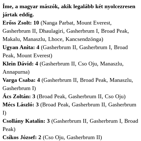
Íme, a magyar mászók, akik legalább két nyolcezresen
jártak eddig.
Erőss Zsolt: 10
(Nanga Parbat, Mount Everest,
Gasherbrum II, Dhaulagiri, Gasherbrum I, Broad Peak,
Makalu, Manaszlu, Lhoce, Kancsendzönga)
Ugyan Anita: 4
(Gasherbrum II, Gasherbrum I, Broad
Peak, Mount Everest)
Klein Dávid: 4
(Gasherbrum II, Cso Oju, Manaszlu,
Annapurna)
Varga Csaba: 4
(Gasherbrum II, Broad Peak, Manaszlu,
Gasherbrum I)
Ács Zoltán: 3
(Broad Peak, Gasherbrum II, Cso Oju)
Mécs László: 3
(Broad Peak, Gasherbrum II, Gasherbrum
I)
Csollány Katalin: 3
(Gasherbrum II, Gasherbrum I, Broad
Peak)
Csíkos József: 2
(Cso Oju, Gasherbrum II)