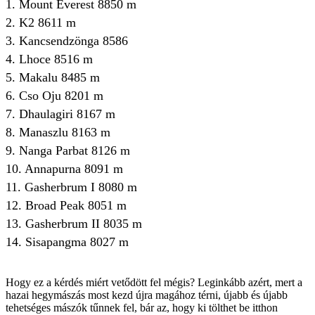
1. Mount Everest 8850 m
2. K2 8611 m
3. Kancsendzönga 8586
4. Lhoce 8516 m
5. Makalu 8485 m
6. Cso Oju 8201 m
7. Dhaulagiri 8167 m
8. Manaszlu 8163 m
9. Nanga Parbat 8126 m
10. Annapurna 8091 m
11. Gasherbrum I 8080 m
12. Broad Peak 8051 m
13. Gasherbrum II 8035 m
14. Sisapangma 8027 m
Hogy ez a kérdés miért vetődött fel mégis? Leginkább azért, mert a
hazai hegymászás most kezd újra magához térni, újabb és újabb
tehetséges mászók tűnnek fel, bár az, hogy ki tölthet be itthon