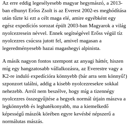
Az erre eddig legesélyesebb magyar hegymászó, a 2013-
ban elhunyt Erőss Zsolt is az Everest 2002-es meghódítása
után tűzte ki ezt a célt maga elé, amire egyébként egy
egész expedíciós sorozat épült 2003-ban Magyarok a világ
nyolcezresein névvel. Ennek segítségével Erőss végül tíz
nyolcezres csúcsra jutott fel, amivel magasan a
legeredményesebb hazai magashegyi alpinista.
A másik nagyon fontos szempont az anyagi háttér, hiszen
míg egy hangzatosabb vállalkozásra, az Everestre vagy a
K2-re induló expedícióra könnyebb (bár arra sem könnyű!)
szponzort találni, addig a kisebb nyolcezresekre sokkal
nehezebb. Arról nem beszélve, hogy míg a tizennégy
nyolcezres összegyűjtése a hegyek normál útjain mászva a
legkönnyebb és leghatékonyabb, ma a kiemelkedő
képességű mászók körében egyre kevésbé népszerű a
normálutas mászás.