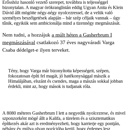
Erősshöz hasonló vezető szerepet, továbbra is teljességgel
bizonytalan. A magyar örökranglistán eddig Ugyan Anita és Klein
Dávid állt mögötte négy-négy nyolcezressel, de a velük való
személyes beszélgetések alapján – bár szép céljaik vannak – úgy
tűnik, egyikük sem ambicionálja mind a tizennégy megmászását.
Nem tudni, a hozzájuk
a múlt héten a Gasherbrum I
megmászásával
csatlakozó 37 éves nagyváradi Varga
Csaba dédelget-e ilyen terveket.
Tény, hogy Varga már bizonyította képességeit, szépen,
fokozatosan építi fel magát, jó hatékonysággal mászik a
Himalájában, elszánt és csendes, maga a mászás sokkal jobban
érdekli, mint az, hogy mások is tudjanak róla.
A 8080 méteres Gasherbrum I lett a negyedik nyolcezrese, és mivel
szponzorként mögé állt a Kalifa, a türelem és a szisztematikus
építkezés akár azt is eredményezheti, hogy karrierje egy pontján,
néhány év múlva olyan pozícióba kerül, hogy érdemes lesz