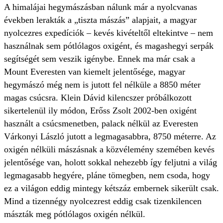
A himalájai hegymászásban nálunk már a nyolcvanas
években lerakták a „tiszta mászás” alapjait, a magyar
nyolcezres expedíciók – kevés kivételtől eltekintve – nem
használnak sem pótlólagos oxigént, és magashegyi serpák
segítségét sem veszik igénybe. Ennek ma már csak a
Mount Everesten van kiemelt jelentősége, magyar
hegymászó még nem is jutott fel nélküle a 8850 méter
magas csúcsra. Klein Dávid kilencszer próbálkozott
sikertelenül ily módon, Erőss Zsolt 2002-ben oxigént
használt a csúcsmenetben, palack nélkül az Everesten
Várkonyi László jutott a legmagasabbra, 8750 méterre. Az
oxigén nélküli mászásnak a közvélemény szemében kevés
jelentősége van, holott sokkal nehezebb így feljutni a világ
legmagasabb hegyére, pláne tömegben, nem csoda, hogy
ez a világon eddig mintegy kétszáz embernek sikerült csak.
Mind a tizennégy nyolcezrest eddig csak tizenkilencen
mászták meg pótlólagos oxigén nélkül.