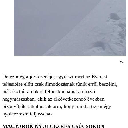
Varga
De ez még a jövő zenéje, egyrészt mert az Everest
teljesítése előtt csak álmodozásnak tűnik erről beszélni,
másrészt új arcok is felbukkanhatnak a hazai
hegymászásban, akik az elkövetkezendő években
bizonyítják, alkalmasak arra, hogy mind a tizennégy
nyolcezresre feljussanak.
MAGYAROK NYOLCEZRES CSÚCSOKON