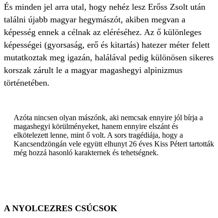
És minden jel arra utal, hogy nehéz lesz Erőss Zsolt után
találni újabb magyar hegymászót, akiben megvan a
képesség ennek a célnak az eléréséhez. Az ő különleges
képességei (gyorsaság, erő és kitartás) hatezer méter felett
mutatkoztak meg igazán, halálával pedig különösen sikeres
korszak zárult le a magyar magashegyi alpinizmus
történetében.
Azóta nincsen olyan mászónk, aki nemcsak ennyire jól bírja a
magashegyi körülményeket, hanem ennyire elszánt és
elkötelezett lenne, mint ő volt. A sors tragédiája, hogy a
Kancsendzöngán vele együtt elhunyt 26 éves Kiss Pétert tartották
még hozzá hasonló karakternek és tehetségnek.
A NYOLCEZRES CSÚCSOK