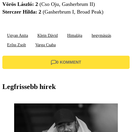
Vörös László: 2
(Cso Oju, Gasherbrum II)
Sterczer Hilda: 2
(Gasherbrum I, Broad Peak)
Ugyan Anita
Klein Dávid
Himalája
hegymászás
Erőss Zsolt
Varga Csaba
0 KOMMENT
Legfrissebb hírek