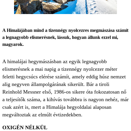
A Himalájában mind a tizennégy nyolcezres megmászása számít
a legnagyobb elismerésnek, lássuk, hogyan állunk ezzel mi,
magyarok.
A himalájai hegymászásban az egyik legnagyobb
elismerésnek a mai napig a tizennégy nyolcezer méter
feletti hegycsúcs elérése számít, amely eddig húsz nemzet
alig negyven állampolgárának sikerült. Bár a tiroli
Reinhold Messner első, 1986-os sikere óta fokozatosan nő
a teljesítők száma, a kihívás továbbra is nagyon nehéz, már
csak azért is, mert a Himalája hegyoldalai alaposan
megváltoztak az elmúlt évtizedekben.
OXIGÉN NÉLKÜL