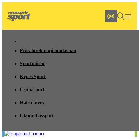
Friss hírek napi bontásban
Sportműsor
Képes Sport
Csupasport
Hátsó füves
Utánpótlássport