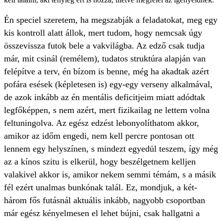
Én speciel szeretem, ha megszabják a feladatokat, meg egy
kis kontroll alatt állok, mert tudom, hogy nemcsak úgy
összevissza futok bele a vakvilágba. Az edző csak tudja
már, mit csinál (remélem), tudatos struktúra alapján van
felépítve a terv, én bízom is benne, még ha akadtak azért
pofára esések (képletesen is) egy-egy verseny alkalmával,
de azok inkább az én mentális deficitjeim miatt adódtak
legfőképpen, s nem azért, mert fizikailag ne lettem volna
feltuningolva. Az egész edzést lebonyolíthatom akkor,
amikor az időm engedi, nem kell percre pontosan ott
lennem egy helyszínen, s mindezt egyedül teszem, így még
az a kínos szitu is elkerül, hogy beszélgetnem kelljen
valakivel akkor is, amikor nekem semmi témám, s a másik
fél ezért unalmas bunkónak talál. Ez, mondjuk, a két-
három fős futásnál aktuális inkább, nagyobb csoportban
már egész kényelmesen el lehet bújni, csak hallgatni a