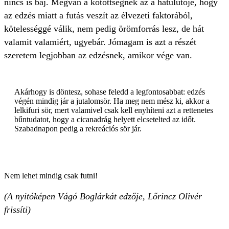
nincs is baj. Megvan a kötöttségnek az a hátulütője, hogy
az edzés miatt a futás veszít az élvezeti faktorából,
kötelességgé válik, nem pedig örömforrás lesz, de hát
valamit valamiért, ugyebár. Jómagam is azt a részét
szeretem legjobban az edzésnek, amikor vége van.
Akárhogy is döntesz, sohase feledd a legfontosabbat: edzés
végén mindig jár a jutalomsör. Ha meg nem mész ki, akkor a
lelkifuri sör, mert valamivel csak kell enyhíteni azt a rettenetes
bűntudatot, hogy a cicanadrág helyett elcsetelted az időt.
Szabadnapon pedig a rekreációs sör jár.
Nem lehet mindig csak futni!
(A nyitóképen Vágó Boglárkát edzője, Lőrincz Olivér
frissíti)