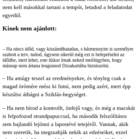
nem kell másokkal tartani a tempót, letudod a feladatodat
egyedül.
Kinek nem ajánlott:
– Ha nincs időd, vagy kiszámíthatatlan, s bármennyire is személyre
szabott a terv, tudod, úgysem sikerül még ezt is belepréselni az
idődbe, mert lehet, este tízkor írnak neked melóügyben, hogy
másnap nem ártana leugranod Dzsakartába bizniszelni.
– Ha amúgy teszel az eredményekre, és tényleg csak a
magad örömére mész ki futni, nem pedig azért, mert épp
készülsz áthágni a Sziklás-hegységet.
– Ha nem bírod a kontrollt, önfejű vagy, és még a macskát
is felpofozod strandpapuccsal, ha második felszólításra
sem hajlandó lejönni a lapostévé tetejéről. Vannak, akik
nem szeretik, ha megszabják nekik az edzéseiket, ezzel