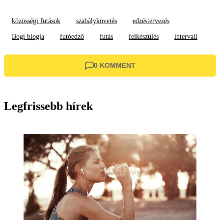
közösségi futások
szabálykövetés
edzéstervezés
Bogi blogja
futóedző
futás
felkészülés
intervall
0 KOMMENT
Legfrissebb hírek