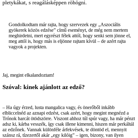
pletykákat, s reagálásképpen röhögni.
Gondolkodtam már rajta, hogy szervezek egy „Aszociális
gyökerek közös edzése” című eseményt, de még nem mertem
meghirdetni, mert egyrészt félek attól, hogy senki sem jönne el,
meg attól is, hogy más is eljönne rajtam kívül – de azért rajta
vagyok a projekten.
Jaj, megint elkalandoztam!
Szóval: kinek ajánlott az edző?
– Ha úgy érzed, lusta mangalica vagy, és önerőből inkább
elbliccelnéd az aznapi edzést, csak azért, hogy megint megnézd a
Trónok harcát ötödszörre. Viszont ahhoz túl spúr vagy, ha már pénzt
adsz ki, kárba vesszék, így csak illene kimenni, hiszen már perkáltál
az edzőnek. Vannak különféle árfekvések, te döntöd el, mennyit
szánsz rá, tízezertől akár „egy kilóig” – igen, bizony, van ilyen