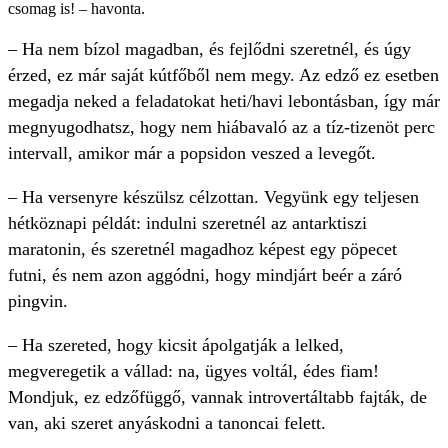
csomag is! – havonta.
– Ha nem bízol magadban, és fejlődni szeretnél, és úgy
érzed, ez már saját kútfőből nem megy. Az edző ez esetben
megadja neked a feladatokat heti/havi lebontásban, így már
megnyugodhatsz, hogy nem hiábavaló az a tíz-tizenöt perc
intervall, amikor már a popsidon veszed a levegőt.
– Ha versenyre készülsz célzottan. Vegyünk egy teljesen
hétköznapi példát: indulni szeretnél az antarktiszi
maratonin, és szeretnél magadhoz képest egy pöpecet
futni, és nem azon aggódni, hogy mindjárt beér a záró
pingvin.
– Ha szereted, hogy kicsit ápolgatják a lelked,
megveregetik a vállad: na, ügyes voltál, édes fiam!
Mondjuk, ez edzőfüggő, vannak introvertáltabb fajták, de
van, aki szeret anyáskodni a tanoncai felett.