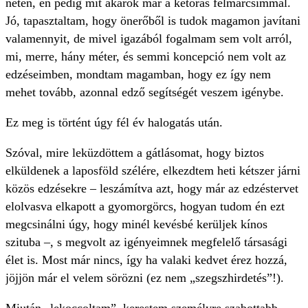
neten, én pedig mit akarok már a kétórás félmarcsimmal.
Jó, tapasztaltam, hogy önerőből is tudok magamon javítani
valamennyit, de mivel igazából fogalmam sem volt arról,
mi, merre, hány méter, és semmi koncepció nem volt az
edzéseimben, mondtam magamban, hogy ez így nem
mehet tovább, azonnal edző segítségét veszem igénybe.
Ez meg is történt úgy fél év halogatás után.
Szóval, mire leküzdöttem a gátlásomat, hogy biztos
elküldenek a laposföld szélére, elkezdtem heti kétszer járni
közös edzésekre – leszámítva azt, hogy már az edzéstervet
elolvasva elkapott a gyomorgörcs, hogyan tudom én ezt
megcsinálni úgy, hogy minél kevésbé kerüljek kínos
szituba –, s megvolt az igényeimnek megfelelő társasági
élet is. Most már nincs, így ha valaki kedvet érez hozzá,
jöjjön már el velem sörözni (ez nem „szegszhirdetés”!).