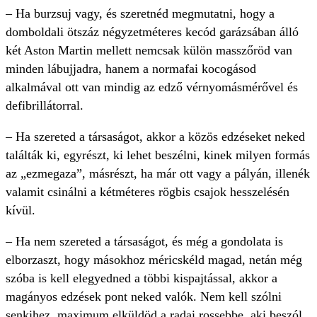
– Ha burzsuj vagy, és szeretnéd megmutatni, hogy a
domboldali ötszáz négyzetméteres kecód garázsában álló
két Aston Martin mellett nemcsak külön masszőröd van
minden lábujjadra, hanem a normafai kocogásod
alkalmával ott van mindig az edző vérnyomásmérővel és
defibrillátorral.
– Ha szereted a társaságot, akkor a közös edzéseket neked
találták ki, egyrészt, ki lehet beszélni, kinek milyen formás
az „ezmegaza”, másrészt, ha már ott vagy a pályán, illenék
valamit csinálni a kétméteres rögbis csajok hesszelésén
kívül.
– Ha nem szereted a társaságot, és még a gondolata is
elborzaszt, hogy másokhoz méricskéld magad, netán még
szóba is kell elegyedned a többi kispajtással, akkor a
magányos edzések pont neked valók. Nem kell szólni
senkihez, maximum elküldöd a radai rossebbe, aki beszól,