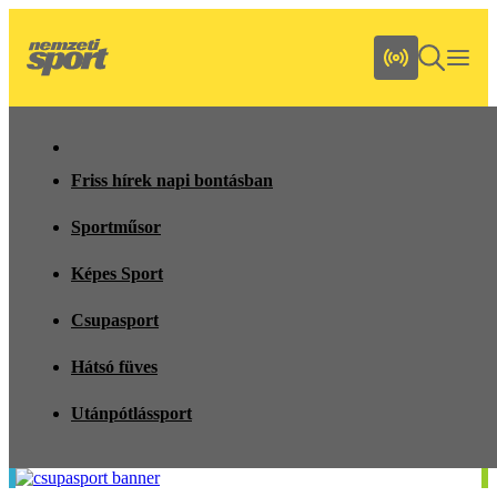
Friss hírek napi bontásban
Sportműsor
Képes Sport
Csupasport
Hátsó füves
Utánpótlássport