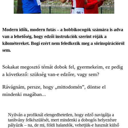
Modern idők, modern futás – a hobbikocogók számára is adva
van a lehetőség, hogy edzői instrukciók szerint róják a
kilométereket. Bogi ezért nem feledkezik meg a sörinspirációról
sem.
Sokakat megosztó témát dobok fel, gyermekeim, ez pedig
a következő: szükség van-e edzőre, vagy sem?
Rávágnám, persze, hogy „mittodomén”, döntse el
mindenki magában...
Nyilván a profiknál elengedhetetlen, hogy edző navigálja a
tanítvány felkészülését, mert mindenki a dobogós helyezésre
pályázik – na, de mi, földi halandók, vehetjük-e hasznát külső