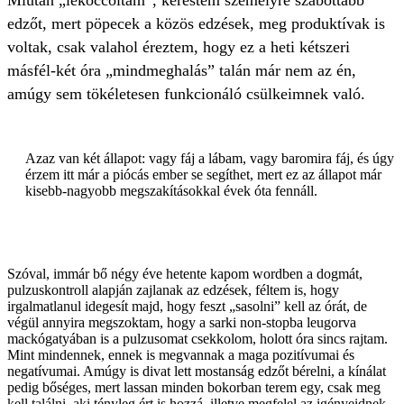
Miután „lekoccoltam”, kerestem személyre szabottabb
edzőt, mert pöpecek a közös edzések, meg produktívak is
voltak, csak valahol éreztem, hogy ez a heti kétszeri
másfél-két óra „mindmeghalás” talán már nem az én,
amúgy sem tökéletesen funkcionáló csülkeimnek való.
Azaz van két állapot: vagy fáj a lábam, vagy baromira fáj, és úgy
érzem itt már a piócás ember se segíthet, mert ez az állapot már
kisebb-nagyobb megszakításokkal évek óta fennáll.
Szóval, immár bő négy éve hetente kapom wordben a dogmát,
pulzuskontroll alapján zajlanak az edzések, féltem is, hogy
irgalmatlanul idegesít majd, hogy feszt „sasolni” kell az órát, de
végül annyira megszoktam, hogy a sarki non-stopba leugorva
mackógatyában is a pulzusomat csekkolom, holott óra sincs rajtam.
Mint mindennek, ennek is megvannak a maga pozitívumai és
negatívumai. Amúgy is divat lett mostanság edzőt bérelni, a kínálat
pedig bőséges, mert lassan minden bokorban terem egy, csak meg
kell találni, aki tényleg ért is hozzá, illetve megfelel az igényeidnek.