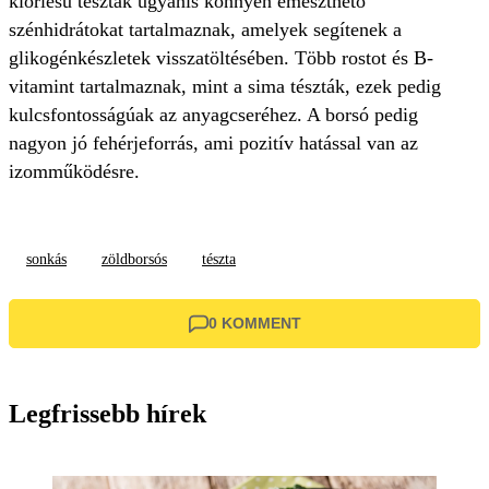
kiőrlésű tészták ugyanis könnyen emészthető
szénhidrátokat tartalmaznak, amelyek segítenek a
glikogénkészletek visszatöltésében. Több rostot és B-
vitamint tartalmaznak, mint a sima tészták, ezek pedig
kulcsfontosságúak az anyagcseréhez. A borsó pedig
nagyon jó fehérjeforrás, ami pozitív hatással van az
izomműködésre.
sonkás
zöldborsós
tészta
0 KOMMENT
Legfrissebb hírek