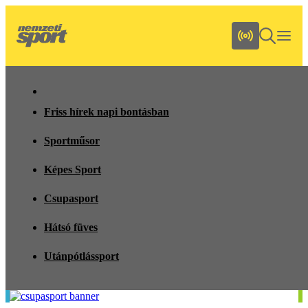
Friss hírek napi bontásban
Sportműsor
Képes Sport
Csupasport
Hátsó füves
Utánpótlássport