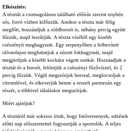
Elkészítés:
A tésztát a csomagoláson található előírás szerint enyhén
sós, forró vízben kifőzzük. Amikor a tészta már félig
megfőtt, hozzáadjuk a zöldborsót is, néhány percig együtt
főzzük, majd leszűrjük. A tészta vízéből egy kisebb
csészényit meghagyunk. Egy serpenyőben a felhevített
olívaolajon megfuttatjuk a zúzott fokhagymát, majd
megpirítjuk a kisebb kockára vágott sonkát. Hozzáadjuk a
tésztát és a borsót, felöntjük a csészényi főzővízzel, és 2
percig főzzük. Végül megszórjuk borssal, meglocsoljuk a
citromlével, és elkeverjük benne a reszelt parmezán egy
részét, a többivel tálaláskor megszórjuk.
Miért ajánljuk?
A tésztáról már sokszor írtuk, hogy futóversenyek, edzések
előtti nap előszeretettel fogyasztják a sportolók. A teljes