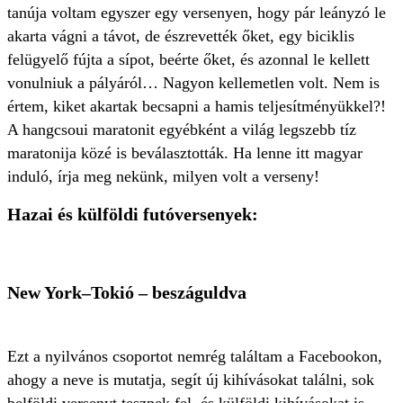
tanúja voltam egyszer egy versenyen, hogy pár leányzó le
akarta vágni a távot, de észrevették őket, egy biciklis
felügyelő fújta a sípot, beérte őket, és azonnal le kellett
vonulniuk a pályáról… Nagyon kellemetlen volt. Nem is
értem, kiket akartak becsapni a hamis teljesítményükkel?!
A hangcsoui maratonit egyébként a világ legszebb tíz
maratonija közé is beválasztották.
Ha lenne itt magyar
induló, írja meg nekünk, milyen volt a verseny!
Hazai és külföldi futóversenyek:
New York–Tokió – beszáguldva
Ezt a nyilvános csoportot nemrég találtam a Facebookon,
ahogy a neve is mutatja, segít új kihívásokat találni, sok