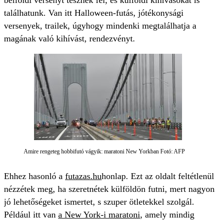
belföldi versenyt tesznek fel, és külföldi kihívásokat is
találhatunk. Van itt Halloween-futás, jótékonysági
versenyek, trailek, úgyhogy mindenki megtalálhatja a
magának való kihívást, rendezvényt.
Amire rengeteg hobbifutó vágyik: maratoni New Yorkban Fotó: AFP
Ehhez hasonló
a
futazas.hu
honlap.
Ezt az oldalt feltétlenül
nézzétek meg, ha szeretnétek külföldön futni, mert nagyon
jó lehetőségeket ismertet, s szuper ötletekkel szolgál.
Például itt van
a New York-i maratoni
, amely mindig