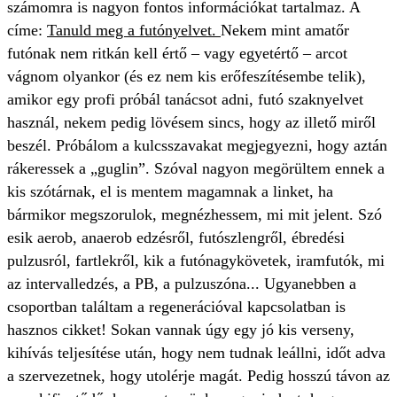
számomra is nagyon fontos információkat tartalmaz. A
címe:
Tanuld meg a futónyelvet.
Nekem mint amatőr
futónak nem ritkán kell értő – vagy egyetértő – arcot
vágnom olyankor (és ez nem kis erőfeszítésembe telik),
amikor egy profi próbál tanácsot adni, futó szaknyelvet
használ, nekem pedig lövésem sincs, hogy az illető miről
beszél. Próbálom a kulcsszavakat megjegyezni, hogy aztán
rákeressek a „guglin”. Szóval nagyon megörültem ennek a
kis szótárnak, el is mentem magamnak a linket, ha
bármikor megszorulok, megnézhessem, mi mit jelent.
Szó
esik aerob, anaerob edzésről, futószlengről, ébredési
pulzusról, fartlekről, kik a futónagykövetek, iramfutók, mi
az intervalledzés, a PB, a pulzuszóna... Ugyane
bben a
csoportban találtam a regenerációval kapcsolatban is
hasznos cikket!
Sokan vannak úgy egy jó kis verseny,
kihívás teljesítése után, hogy nem tudnak leállni, időt adva
a szervezetnek, hogy utolérje magát. Pedig hosszú távon az