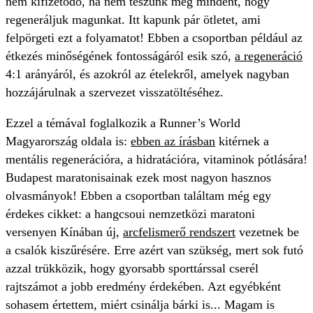
nem kifizetődő, ha nem teszünk meg mindent, hogy
regeneráljuk magunkat. Itt kapunk pár ötletet, ami
felpörgeti ezt a folyamatot! Ebben a csoportban például az
étkezés minőségének fontosságáról esik szó,
a regeneráció
4:1 arányáról, és azokról az ételekről, amelyek nagyban
hozzájárulnak a szervezet visszatöltéséhez.
Ezzel a témával foglalkozik a
Runner’s World
Magyarország oldala
is:
ebben az írásban
kitérnek a
mentális regenerációra, a hidratációra, vitaminok pótlására!
Budapest maratonisainak ezek most nagyon hasznos
olvasmányok!
Ebben a csoportban találtam még egy
érdekes cikket: a
hangcsoui nemzetközi maratoni
versenyen Kínában új,
arcfelismerő rendszert
vezetnek be
a csalók kiszűrésére. Erre azért van szükség, mert sok futó
azzal trükközik, hogy gyorsabb sporttárssal cserél
rajtszámot a jobb eredmény érdekében. Azt egyébként
sohasem értettem, miért csinálja bárki is... Magam is