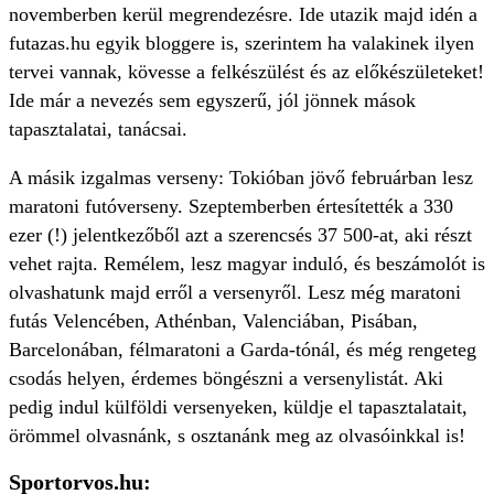
novemberben kerül megrendezésre. Ide utazik majd idén a
futazas.hu egyik bloggere is, szerintem ha valakinek ilyen
tervei vannak, kövesse a felkészülést és az előkészületeket!
Ide már a nevezés sem egyszerű, jól jönnek mások
tapasztalatai, tanácsai.
A másik izgalmas verseny: Tokióban jövő februárban lesz
maratoni futóverseny. Szeptemberben értesítették a 330
ezer (!) jelentkezőből azt a szerencsés 37 500-at, aki részt
vehet rajta. Remélem, lesz magyar induló, és beszámolót is
olvashatunk majd erről a versenyről. Lesz még maratoni
futás Velencében, Athénban, Valenciában, Pisában,
Barcelonában, félmaratoni a Garda-tónál, és még rengeteg
csodás helyen, érdemes böngészni a versenylistát.
Aki
pedig indul külföldi versenyeken, küldje el tapasztalatait,
örömmel olvasnánk, s osztanánk meg az olvasóinkkal is!
Sportorvos.hu: