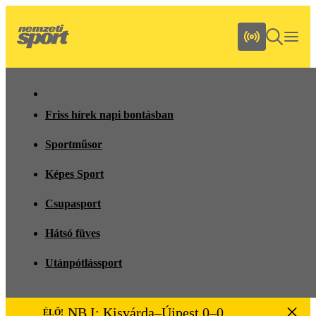
Friss hírek napi bontásban
Sportműsor
Képes Sport
Csupasport
Hátsó füves
Utánpótlássport
NB I: Kisvárda–Újpest 0–0
ÉLŐ!