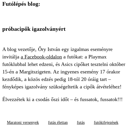
Futólépés blog:
próbacipők igazolványért
A blog vezetője, Őry István egy izgalmas eseményre
invitálja
a Facebook-oldalon
a futókat: a
Playmax
futóklubbal lehet edzeni, és Asics cipőket tesztelni október
15-én a Margitszigeten.
Az ingyenes esemény 17 órakor
kezdődik, a közös edzés pedig 18-tól 20 óráig tart –
fényképes igazolvány szükségeltetik a cipők átvételéhez!
Élvezzétek ki a csodás őszi időt – és fussatok, fussatok!!!
Maratoni versenyek
futás élettan
futás
futókifejezések