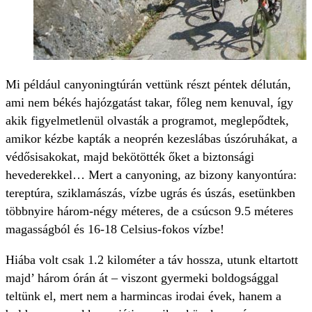
Mi például canyoningtúrán vettünk részt péntek délután,
ami nem békés hajózgatást takar, főleg nem kenuval, így
akik figyelmetlenül olvasták a programot, meglepődtek,
amikor kézbe kapták a neoprén kezeslábas úszóruhákat, a
védősisakokat, majd bekötötték őket a biztonsági
hevederekkel… Mert a canyoning, az bizony kanyontúra:
tereptúra, sziklamászás, vízbe ugrás és úszás, esetünkben
többnyire három-négy méteres, de a csúcson 9.5 méteres
magasságból és 16-18 Celsius-fokos vízbe!
Hiába volt csak 1.2 kilométer a táv hossza, utunk eltartott
majd’ három órán át – viszont gyermeki boldogsággal
teltünk el, mert nem a harmincas irodai évek, hanem a