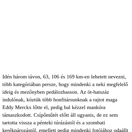
Idén három távon, 63, 106 és 169 km-en lehetett nevezni,
több kategóriában persze, hogy mindenki a neki megfelelő
ideig és mezőnyben pedálozhasson. Az öt-hatszáz
indulónak, köztük több honfitársunknak a rajtot maga
Eddy Merckx lőtte el, pedig bal kézzel mankóra
támaszkodott. Csípőműtét előtt áll ugyanis, de ez sem
tartotta vissza a pénteki túrázástól és a szombati
kerékpározástól, emellett pedig mindenki fotójához odaállt