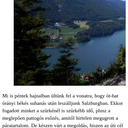
Mi is péntek hajnalban ültünk fel a vonatra, hogy öt-hat
órányi békés suhanás után leszálljunk Salzburgban. Ekkor
fogadott minket a szürkénél is szürkébb idő, plusz a
meglepően pattogós esőzés, amitől hirtelen megugrott a
páratartalom. De készen várt a megoldás, hiszen az úti cél