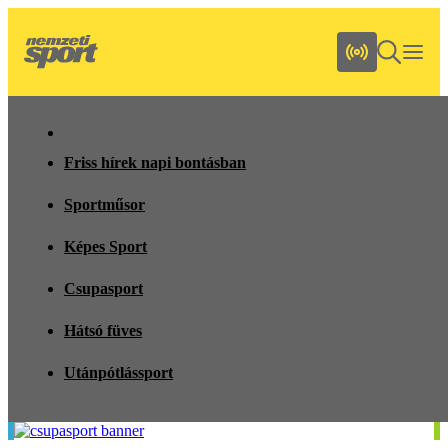
Friss hírek napi bontásban
Sportműsor
Képes Sport
Csupasport
Hátsó füves
Utánpótlássport