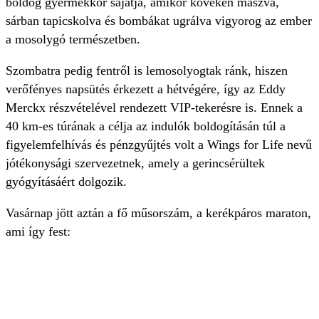
boldog gyermekkor sajátja, amikor köveken mászva,
sárban tapicskolva és bombákat ugrálva vigyorog az ember
a mosolygó természetben.
Szombatra pedig fentről is lemosolyogtak ránk, hiszen
verőfényes napsütés érkezett a hétvégére, így az Eddy
Merckx részvételével rendezett VIP-tekerésre is. Ennek a
40 km-es túrának a célja az indulók boldogításán túl a
figyelemfelhívás és pénzgyűjtés volt a Wings for Life nevű
jótékonysági szervezetnek, amely a gerincsérültek
gyógyításáért dolgozik.
Vasárnap jött aztán a fő műsorszám, a kerékpáros maraton,
ami így fest: