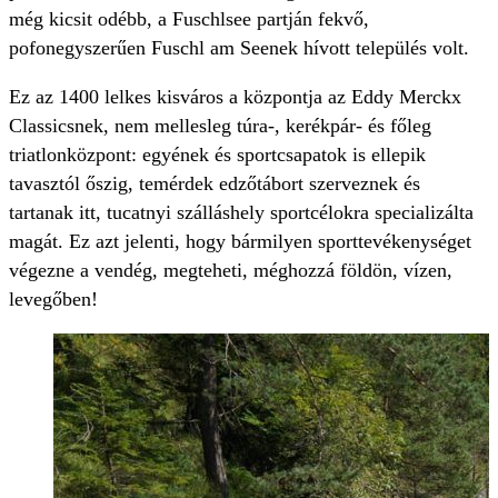
még kicsit odébb, a Fuschlsee partján fekvő,
pofonegyszerűen Fuschl am Seenek hívott település volt.
Ez az 1400 lelkes kisváros a központja az Eddy Merckx
Classicsnek, nem mellesleg túra-, kerékpár- és főleg
triatlonközpont: egyének és sportcsapatok is ellepik
tavasztól őszig, temérdek edzőtábort szerveznek és
tartanak itt, tucatnyi szálláshely sportcélokra specializálta
magát. Ez azt jelenti, hogy bármilyen sporttevékenységet
végezne a vendég, megteheti, méghozzá földön, vízen,
levegőben!