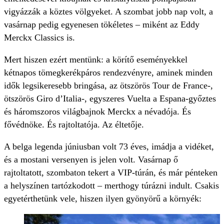
vigyázzák a köztes völgyeket. A szombat jobb nap volt, a
vasárnap pedig egyenesen tökéletes – miként az Eddy
Merckx Classics is.
Mert hiszen ezért mentünk: a körítő eseményekkel
kétnapos tömegkerékpáros rendezvényre, aminek minden
idők legsikeresebb bringása, az ötszörös Tour de France-,
ötszörös Giro d’Italia-, egyszeres Vuelta a Espana-győztes
és háromszoros világbajnok Merckx a névadója. És
fővédnöke. És rajtoltatója. Az éltetője.
A belga legenda júniusban volt 73 éves, imádja a vidéket,
és a mostani versenyen is jelen volt. Vasárnap ő
rajtoltatott, szombaton tekert a VIP-túrán, és már pénteken
a helyszínen tartózkodott – merthogy túrázni indult. Csakis
egyetérthetünk vele, hiszen ilyen gyönyörű a környék: