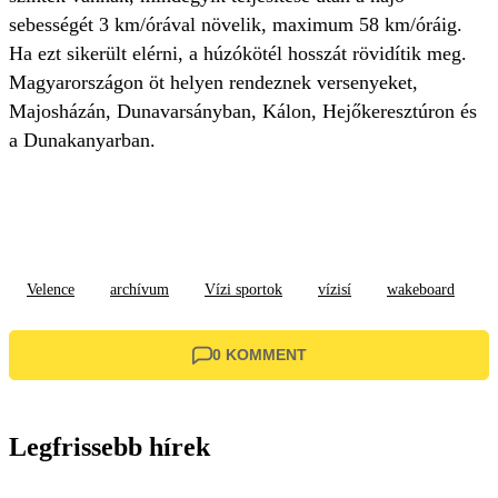
sebességét 3 km/órával növelik, maximum 58 km/óráig.
Ha ezt sikerült elérni, a húzókötél hosszát rövidítik meg.
Magyarországon öt helyen rendeznek versenyeket,
Majosházán, Dunavarsányban, Kálon, Hejőkeresztúron és
a Dunakanyarban.
Velence
archívum
Vízi sportok
vízisí
wakeboard
0 KOMMENT
Legfrissebb hírek