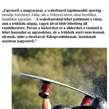
„Egyszerű a magyarázat, a wakeboard izgalmasabb sportág
–
mondja Széchenyi Attila, aki a Velencei-tavon oktat kezdőket,
haladókat egyaránt. –
A wakeboardnál lehet pattintani a vízen,
ami a trükkök alapja, vagyis jóval több lehetőség áll
rendelkezésre. Persze a kickereket és a slidereket a vízisínél is
lehet használni az ugrásokhoz, de a trükkök azért nem lesznek
olyanok, mint a deszkával. Kikapcsolódásnak, lazulásnak
azonban nagyszerű.”