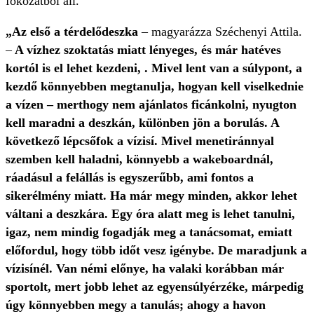
fokozatból áll.
„Az első a térdelődeszka
– magyarázza Széchenyi Attila.
–
A vízhez szoktatás miatt lényeges, és már hatéves
kortól is el lehet kezdeni, . Mivel lent van a súlypont, a
kezdő könnyebben megtanulja, hogyan kell viselkednie
a vízen – merthogy nem ajánlatos ficánkolni, nyugton
kell maradni a deszkán, különben jön a borulás. A
következő lépcsőfok a vízisí. Mivel menetiránnyal
szemben kell haladni, könnyebb a wakeboardnál,
ráadásul a felállás is egyszerűbb, ami fontos a
sikerélmény miatt. Ha már megy minden, akkor lehet
váltani a deszkára. Egy óra alatt meg is lehet tanulni,
igaz, nem mindig fogadják meg a tanácsomat, emiatt
előfordul, hogy több időt vesz igénybe. De maradjunk a
vízisínél. Van némi előnye, ha valaki korábban már
sportolt, mert jobb lehet az egyensúlyérzéke, márpedig
úgy könnyebben megy a tanulás; ahogy a havon