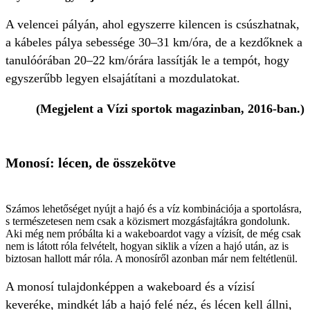
A velencei pályán, ahol egyszerre kilencen is csúszhatnak,
a kábeles pálya sebessége 30–31 km/óra, de a kezdőknek a
tanulóórában 20–22 km/órára lassítják le a tempót, hogy
egyszerűbb legyen elsajátítani a mozdulatokat.
(Megjelent a Vízi sportok magazinban, 2016-ban.)
Monosí: lécen, de összekötve
Számos lehetőséget nyújt a hajó és a víz kombinációja a sportolásra,
s természetesen nem csak a közismert mozgásfajtákra gondolunk.
Aki még nem próbálta ki a wakeboardot vagy a vízisít, de még csak
nem is látott róla felvételt, hogyan siklik a vízen a hajó után, az is
biztosan hallott már róla. A monosíről azonban már nem feltétlenül.
A monosí tulajdonképpen a wakeboard és a vízisí
keveréke, mindkét láb a hajó felé néz, és lécen kell állni,