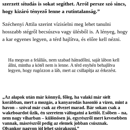
szerzett sítudás is sokat segíthet. Arról persze szó sincs,
hogy kizáró tényező lenne a rutintalanság.”
Széchenyi Attila szerint vízisíelni meg lehet tanulni
hosszabb stégről becsúszva vagy ülésből is. A lényeg, hogy
a kar egyenes legyen, a térd hajlítva, és előre kell nézni.
Ha megvan a felállás, nem szabad hátradőlni, saját lábon kell
állni, mintha a kötél nem is lenne. A térd enyhén behajlítva
legyen, hogy rugózzon a láb, mert az csillapítja az érkezést.
„Az alapok után már könnyű, főleg, ha valaki már síelt
korábban, mert a mozgás, a kanyarodás hasonló a vízen, mint a
havon – szóval már csak az élvezet marad. Bár sokan csak a
wakeboardot űzik, én szeretem váltogatni a kettőt. Esőben – na,
nem nagy viharban – különösen jó, egyrészről mert kevesebben
vannak, másrészről pedig az elemek jobban csúsznak.
Olyankor nagyon jól lehet szórakozni.”