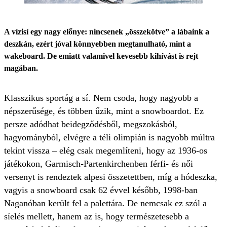
A vízisí egy nagy előnye: nincsenek „összekötve” a lábaink a
deszkán, ezért jóval könnyebben megtanulható, mint a
wakeboard. De emiatt valamivel kevesebb kihívást is rejt
magában.
Klasszikus sportág a sí. Nem csoda, hogy nagyobb a
népszerűsége, és többen űzik, mint a snowboardot. Ez
persze adódhat beidegződésből, megszokásból,
hagyományból, elvégre a téli olimpián is nagyobb múltra
tekint vissza – elég csak megemlíteni, hogy az 1936-os
játékokon, Garmisch-Partenkirchenben férfi- és női
versenyt is rendeztek alpesi összetettben, míg a hódeszka,
vagyis a snowboard csak 62 évvel később, 1998-ban
Naganóban került fel a palettára. De nemcsak ez szól a
síelés mellett, hanem az is, hogy természetesebb a