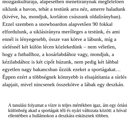
mozgáskultúrája, alapesetben menetiránynak megfelelően
siklunk a havon, tehát a testünk arra néz, amerre haladunk
(kivéve, ha, mondjuk, korláton csúszunk oldalirányban).
Ezzel szemben a snowboardon alapvetően 90 fokkal
elfordulunk, a siklásirányra merőleges a testünk, és ami
ennél is lényegesebb, össze van kötve a lábunk, míg a
síelésnél két külön lécen közlekedünk – nem véletlen,
hogy a futballhoz, a kosárlabdához vagy, mondjuk, a
kézilabdához is két cipőt húzunk, nem pedig két lábbal
egyetlen nagy bakancsban űzzük ezeket a sportágakat…
Éppen ezért a többségnek könnyebb is elsajátítania a síelés
alapjait, mivel nincsenek összekötve a lábak egy deszkán.
A tanulási folyamat a vízre is teljes mértékben igaz, ám egy óriási
különbség akad a sportágak téli és nyári változata között: a hóval
ellentétben a hullámokon a deszkára esküsznek többen.