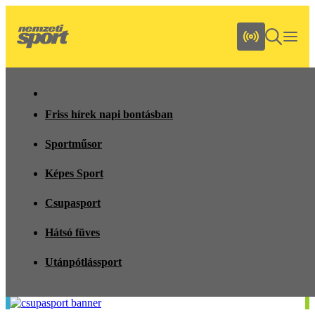
Friss hírek napi bontásban
Sportműsor
Képes Sport
Csupasport
Hátsó füves
Utánpótlássport