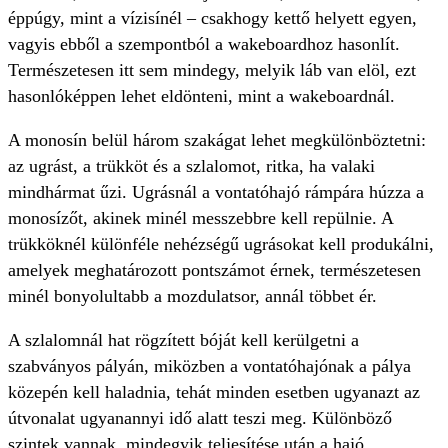
éppúgy, mint a vízisínél – csakhogy kettő helyett egyen,
vagyis ebből a szempontból a wakeboardhoz hasonlít.
Természetesen itt sem mindegy, melyik láb van elöl, ezt
hasonlóképpen lehet eldönteni, mint a wakeboardnál.
A monosín belül három szakágat lehet megkülönböztetni:
az ugrást, a trükköt és a szlalomot, ritka, ha valaki
mindhármat űzi. Ugrásnál a vontatóhajó rámpára húzza a
monosízőt, akinek minél messzebbre kell repülnie. A
trükköknél különféle nehézségű ugrásokat kell produkálni,
amelyek meghatározott pontszámot érnek, természetesen
minél bonyolultabb a mozdulatsor, annál többet ér.
A szlalomnál hat rögzített bóját kell kerülgetni a
szabványos pályán, miközben a vontatóhajónak a pálya
közepén kell haladnia, tehát minden esetben ugyanazt az
útvonalat ugyanannyi idő alatt teszi meg. Különböző
szintek vannak, mindegyik teljesítése után a hajó