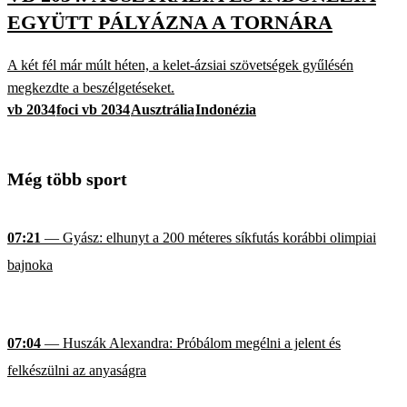
EGYÜTT PÁLYÁZNA A TORNÁRA
A két fél már múlt héten, a kelet-ázsiai szövetségek gyűlésén
megkezdte a beszélgetéseket.
vb 2034
foci vb 2034
Ausztrália
Indonézia
Még több sport
07:21
— Gyász: elhunyt a 200 méteres síkfutás korábbi olimpiai
bajnoka
07:04
— Huszák Alexandra: Próbálom megélni a jelent és
felkészülni az anyaságra