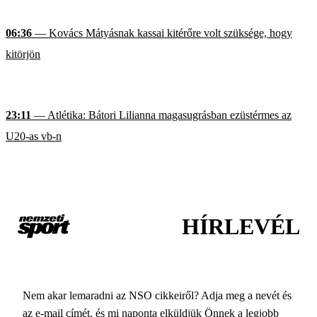
06:36
— Kovács Mátyásnak kassai kitérőre volt szüksége, hogy
kitörjön
23:11
— Atlétika: Bátori Lilianna magasugrásban ezüstérmes az
U20-as vb-n
HÍRLEVÉL
Nem akar lemaradni az NSO cikkeiről? Adja meg a nevét és
az e-mail címét, és mi naponta elküldjük Önnek a legjobb