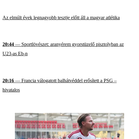
Az elmúlt évek legnagyobb tesztje előtt áll a magyar atlétika
20:44
— Sportlövészet: aranyérem gyorstüzelő pisztolyban az
U23-as Eb-n
20:16
— Francia válogatott balhátvéddel erősített a PSG –
hivatalos