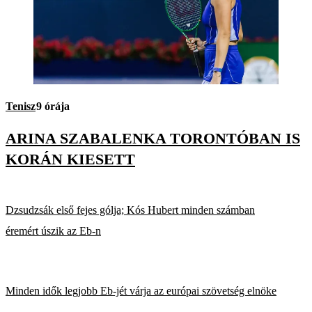
Tenisz
9 órája
ARINA SZABALENKA TORONTÓBAN IS
KORÁN KIESETT
Dzsudzsák első fejes gólja; Kós Hubert minden számban
éremért úszik az Eb-n
Minden idők legjobb Eb-jét várja az európai szövetség elnöke