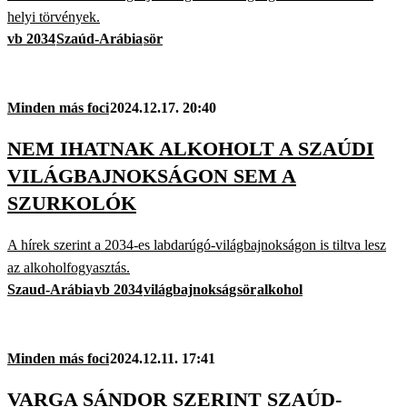
helyi törvények.
vb 2034
Szaúd-Arábia
sör
Minden más foci
2024.12.17. 20:40
NEM IHATNAK ALKOHOLT A SZAÚDI
VILÁGBAJNOKSÁGON SEM A
SZURKOLÓK
A hírek szerint a 2034-es labdarúgó-világbajnokságon is tiltva lesz
az alkoholfogyasztás.
Szaud-Arábia
vb 2034
világbajnokság
sör
alkohol
Minden más foci
2024.12.11. 17:41
VARGA SÁNDOR SZERINT SZAÚD-