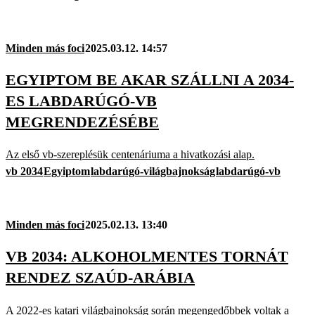
Minden más foci
2025.03.12. 14:57
EGYIPTOM BE AKAR SZÁLLNI A 2034-
ES LABDARÚGÓ-VB
MEGRENDEZÉSÉBE
Az első vb-szereplésük centenáriuma a hivatkozási alap.
vb 2034
Egyiptom
labdarúgó-világbajnokság
labdarúgó-vb
Minden más foci
2025.02.13. 13:40
VB 2034: ALKOHOLMENTES TORNÁT
RENDEZ SZAÚD-ARÁBIA
A 2022-es katari világbajnokság során megengedőbbek voltak a