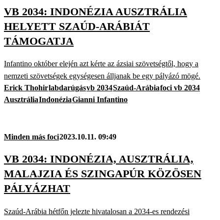
VB 2034: INDONÉZIA AUSZTRÁLIA
HELYETT SZAÚD-ARÁBIÁT
TÁMOGATJA
Infantino október elején azt kérte az ázsiai szövetségtől, hogy a
nemzeti szövetségek egységesen álljanak be egy pályázó mögé.
Erick Thohir
labdarúgás
vb 2034
Szaúd-Arábia
foci vb 2034
Ausztrália
Indonézia
Gianni Infantino
Minden más foci
2023.10.11. 09:49
VB 2034: INDONÉZIA, AUSZTRÁLIA,
MALAJZIA ÉS SZINGAPÚR KÖZÖSEN
PÁLYÁZHAT
Szaúd-Arábia hétfőn jelezte hivatalosan a 2034-es rendezési