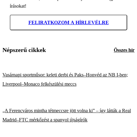
írásokat!
FELIRATKOZOM A HÍRLEVÉLRE
Népszerű cikkek
Összes hír
Vasárnapi sportműsor: keleti derbi és Paks–Honvéd az NB I-ben;
Liverpool–Monaco felkészülési meccs
„A Ferencváros mintha tétmeccsre jött volna ki” – így látták a Real
Madrid–FTC mérkőzést a spanyol újságírók