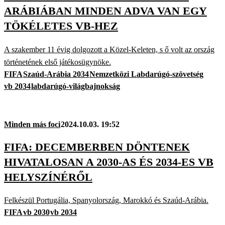
ARÁBIÁBAN MINDEN ADVA VAN EGY
TÖKÉLETES VB-HEZ
A szakember 11 évig dolgozott a Közel-Keleten, s ő volt az ország
történetének első játékosügynöke.
FIFA
Szaúd-Arábia 2034
Nemzetközi Labdarúgó-szövetség
vb 2034
labdarúgó-világbajnokság
Minden más foci
2024.10.03. 19:52
FIFA: DECEMBERBEN DÖNTENEK
HIVATALOSAN A 2030-AS ÉS 2034-ES VB
HELYSZÍNÉRŐL
Felkészül Portugália, Spanyolország, Marokkó és Szaúd-Arábia.
FIFA
vb 2030
vb 2034