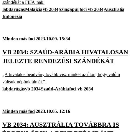
szándékát a FIFA-nak.
labdarúgás
Malajzia
vb 2034
Szingapúr
foci vb 2034
Ausztrália
Indonézia
Minden más foci
2023.10.09. 15:34
VB 2034: SZAÚD-ARÁBIA HIVATALOSAN
JELEZTE RENDEZÉSI SZÁNDÉKÁT
„A hivatalos beadvány tovább visz minket az úton, hogy valóra
váltsuk népünk álmát.”
labdarúgás
vb 2034
Szaúd-Arábia
foci vb 2034
Minden más foci
2023.10.05. 12:16
VB 2034: AUSZTRÁLIA TOVÁBBRA IS