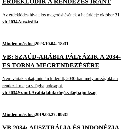
ÉRDEKLŐDIK A RENDEZÉS IRÁNT
Az érdeklődés hivatalos megerősítésének a határideje október 31.
vb 2034
Ausztrália
Minden más foci
2023.10.04. 18:31
VB: SZAÚD-ARÁBIA PÁLYÁZIK A 2034-
ES TORNA MEGRENDEZÉSÉRE
Nem vártak sokat, miután kiderült, 2030-ban mely országokban
rendezik meg a világbajnokságot.
vb 2034
Szaúd-Arábia
labdarúgó-világbajnokság
Minden más foci
2019.06.27. 09:35
VB 2034: AUSZTRÁLIA ÉS INDONÉZIA