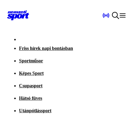
Friss hírek napi bontásban
Sportműsor
Képes Sport
Csupasport
Hátsó füves
Utánpótlássport