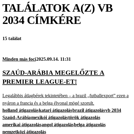
TALÁLATOK A(Z)
VB
2034
CÍMKÉRE
15 találat
Minden más foci
2025.09.14. 11:31
SZAÚD-ARÁBIA MEGELŐZTE A
PREMIER LEAGUE-ET!
Legalábbis átlagbérek tekintetében – a brazil „futballexport” ezen a
nyáron a francia és a belga élvonal mögé szorult.
holland átigazolás
katari átigazolás
brazil átigazolás
vb 2034
Szaúd-Arábia
mexikói átigazolás
török átigazolás
amerikai átigazolás
angol átigazolás
belga átigazolás
nemzetközi átigazolás