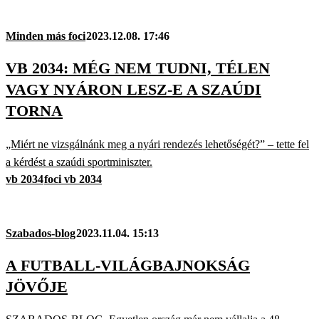
Minden más foci
2023.12.08. 17:46
VB 2034: MÉG NEM TUDNI, TÉLEN
VAGY NYÁRON LESZ-E A SZAÚDI
TORNA
„Miért ne vizsgálnánk meg a nyári rendezés lehetőségét?” – tette fel
a kérdést a szaúdi sportminiszter.
vb 2034
foci vb 2034
Szabados-blog
2023.11.04. 15:13
A FUTBALL-VILÁGBAJNOKSÁG
JÖVŐJE