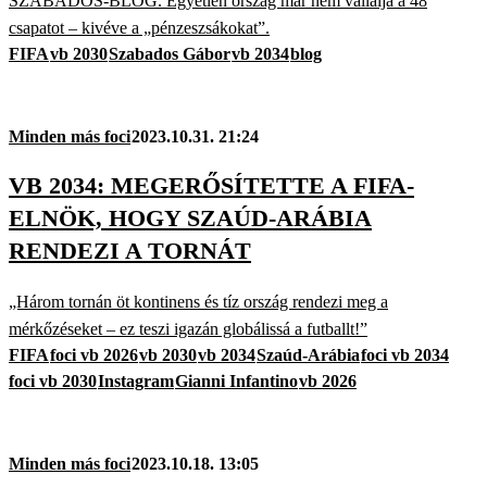
SZABADOS-BLOG. Egyetlen ország már nem vállalja a 48
csapatot – kivéve a „pénzeszsákokat”.
FIFA
vb 2030
Szabados Gábor
vb 2034
blog
Minden más foci
2023.10.31. 21:24
VB 2034: MEGERŐSÍTETTE A FIFA-
ELNÖK, HOGY SZAÚD-ARÁBIA
RENDEZI A TORNÁT
„Három tornán öt kontinens és tíz ország rendezi meg a
mérkőzéseket – ez teszi igazán globálissá a futballt!”
FIFA
foci vb 2026
vb 2030
vb 2034
Szaúd-Arábia
foci vb 2034
foci vb 2030
Instagram
Gianni Infantino
vb 2026
Minden más foci
2023.10.18. 13:05