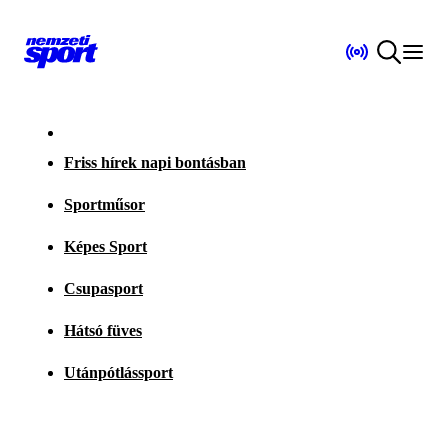
Friss hírek napi bontásban
Sportműsor
Képes Sport
Csupasport
Hátsó füves
Utánpótlássport