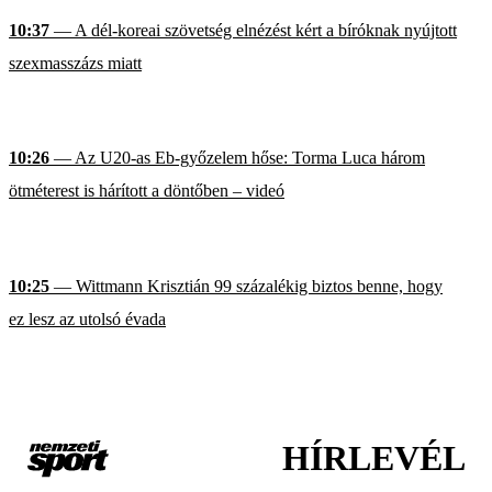
10:37
— A dél-koreai szövetség elnézést kért a bíróknak nyújtott
szexmasszázs miatt
10:26
— Az U20-as Eb-győzelem hőse: Torma Luca három
ötméterest is hárított a döntőben – videó
10:25
— Wittmann Krisztián 99 százalékig biztos benne, hogy
ez lesz az utolsó évada
HÍRLEVÉL