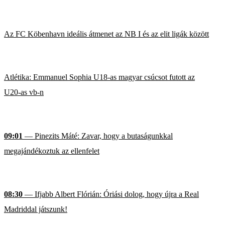
Az FC Köbenhavn ideális átmenet az NB I és az elit ligák között
Atlétika: Emmanuel Sophia U18-as magyar csúcsot futott az
U20-as vb-n
09:01
— Pinezits Máté: Zavar, hogy a butaságunkkal
megajándékoztuk az ellenfelet
08:30
— Ifjabb Albert Flórián: Óriási dolog, hogy újra a Real
Madriddal játszunk!