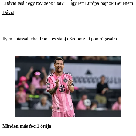
„Dávid talált egy rövidebb utat?” – Így lett Európa-bajnok Betlehem
Dávid
Ilyen hatással lehet Iraola és stábja Szoboszlai pontrúgásaira
Minden más foci
1 órája