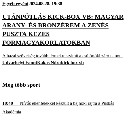
Egyéb egyéni
2024.08.28. 19:38
UTÁNPÓTLÁS KICK-BOX VB: MAGYAR
ARANY- ÉS BRONZÉREM A ZENÉS
PUSZTA KEZES
FORMAGYAKORLATOKBAN
A hazai szövetség további érmekre számít a csütörtöki záró napon.
Udvarhelyi Fanni
Kakas Nóra
kick box vb
Még több sport
10:40
— Nívós ellenfelekkel készült a bajnoki rajtra a Puskás
Akadémia