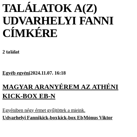
TALÁLATOK A(Z)
UDVARHELYI FANNI
CÍMKÉRE
2 találat
Egyéb egyéni
2024.11.07. 16:18
MAGYAR ARANYÉREM AZ ATHÉNI
KICK-BOX EB-N
Egyéniben négy érmet gyűjtöttek a mieink.
Udvarhelyi Fanni
kick-box
kick-box Eb
Mónus Viktor