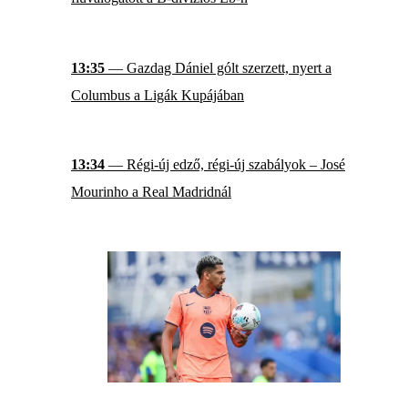
13:35
— Gazdag Dániel gólt szerzett, nyert a
Columbus a Ligák Kupájában
13:34
— Régi-új edző, régi-új szabályok – José
Mourinho a Real Madridnál