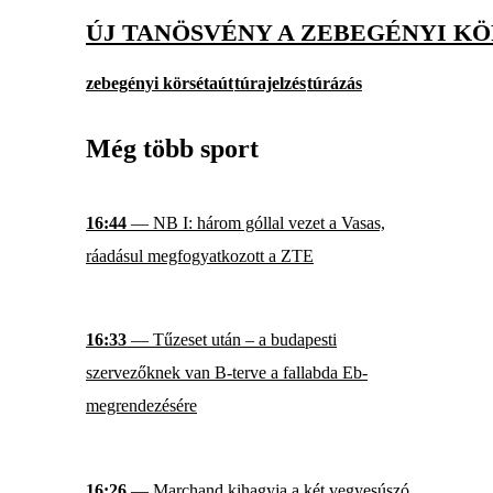
ÚJ TANÖSVÉNY A ZEBEGÉNYI K
zebegényi körsétaút
túrajelzés
túrázás
Még több sport
16:44
— NB I: három góllal vezet a Vasas,
ráadásul megfogyatkozott a ZTE
16:33
— Tűzeset után – a budapesti
szervezőknek van B-terve a fallabda Eb-
megrendezésére
16:26
— Marchand kihagyja a két vegyesúszó