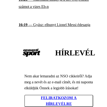
számot a vizes Eb-n
16:19
— Gyász: elhunyt Lionel Messi édesapja
HÍRLEVÉL
Nem akar lemaradni az NSO cikkeiről? Adja
meg a nevét és az e-mail címét, és mi naponta
elküldjük Önnek a legjobb írásokat!
FELIRATKOZOM A
HÍRLEVÉLRE