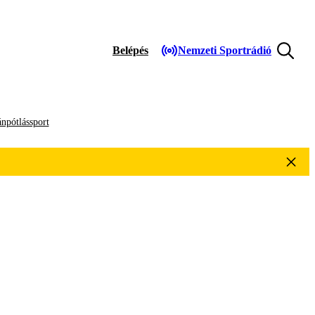
Belépés
Nemzeti Sportrádió
npótlássport