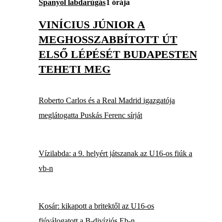
Spanyol labdarúgás
1 órája
VINÍCIUS JÚNIOR A
MEGHOSSZABBÍTOTT ÚT
ELSŐ LÉPÉSÉT BUDAPESTEN
TEHETI MEG
Roberto Carlos és a Real Madrid igazgatója
meglátogatta Puskás Ferenc sírját
Vízilabda: a 9. helyért játszanak az U16-os fiúk a
vb-n
Kosár: kikapott a britektől az U16-os
fiúválogatott a B-divíziós Eb-n