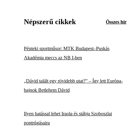
Népszerű cikkek
Összes hír
Pénteki sportműsor: MTK Budapest–Puskás
Akadémia meccs az NB I-ben
„Dávid talált egy rövidebb utat?” – Így lett Európa-
bajnok Betlehem Dávid
Ilyen hatással lehet Iraola és stábja Szoboszlai
pontrúgásaira