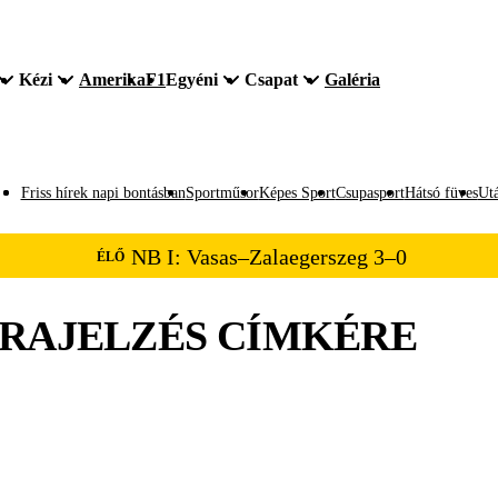
Kézi
Amerika
F1
Egyéni
Csapat
Galéria
Friss hírek napi bontásban
Sportműsor
Képes Sport
Csupasport
Hátsó füves
Utá
NB I: Vasas–Zalaegerszeg 3–0
ÉLŐ
RAJELZÉS
CÍMKÉRE