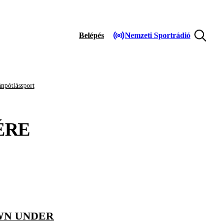
Belépés
Nemzeti Sportrádió
npótlássport
ÉRE
WN UNDER