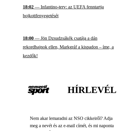
18:02
— Infantino-terv: az UEFA fenntartja
bojkottfenyegetését
18:00
— Jön Dzsudzsákék csatája a dán
rekordbajnok ellen, Markgráf a kispadon – íme, a
kezdők!
HÍRLEVÉL
Nem akar lemaradni az NSO cikkeiről? Adja
meg a nevét és az e-mail címét, és mi naponta