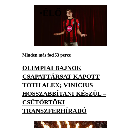
•
ÉLŐ
Minden más foci
53 perce
OLIMPIAI BAJNOK
CSAPATTÁRSAT KAPOTT
TÓTH ALEX; VINÍCIUS
HOSSZABBÍTANI KÉSZÜL –
CSÜTÖRTÖKI
TRANSZFERHÍRADÓ