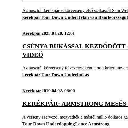
Az ausztrál kerékpáros körverseny első szakaszát Sam Welsfo
kerékpár
Tour Down Under
Dylan van Baarle
országút
Kerékpár
2025.01.20. 12:01
CSÚNYA BUKÁSSAL KEZDŐDÖTT 
VIDEÓ
Az ausztrál körverseny felvezetéseként tartott kritériumver
kerékpár
Tour Down Under
bukás
Kerékpár
2019.04.02. 08:00
KERÉKPÁR: ARMSTRONG MESÉS 
A verseny szervezői megvédték a másfél millió dolláros gáz
Tour Down Under
dopping
Lance Armstrong