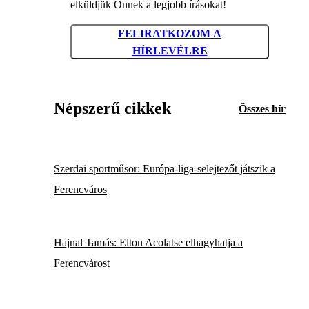
elküldjük Önnek a legjobb írásokat!
FELIRATKOZOM A
HÍRLEVÉLRE
Népszerű cikkek
Összes hír
Szerdai sportműsor: Európa-liga-selejtezőt játszik a
Ferencváros
Hajnal Tamás: Elton Acolatse elhagyhatja a
Ferencvárost