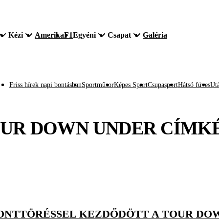
Kézi
Amerika
F1
Egyéni
Csapat
Galéria
Friss hírek napi bontásban
Sportműsor
Képes Sport
Csupasport
Hátsó füves
Utá
UR DOWN UNDER
CÍMK
ONTTÖRÉSSEL KEZDŐDÖTT A TOUR DO