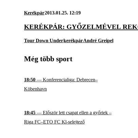
Kerékpár
2013.01.25. 12:19
KERÉKPÁR: GYŐZELMÉVEL REKO
Tour Down Under
kerékpár
André Greipel
Még több sport
18:50
— Konferencialiga: Debrecen–
Köbenhavn
18:45
— Először lett csapat ellen a győriek –
Riga FC–ETO FC Kl-selejtező