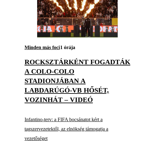
Minden más foci
1 órája
ROCKSZTÁRKÉNT FOGADTÁK
A COLO-COLO
STADIONJÁBAN A
LABDARÚGÓ-VB HŐSÉT,
VOZINHÁT – VIDEÓ
Infantino-terv: a FIFA bocsánatot kért a
tagszervezetektől, az elnökség támogatja a
vezetőséget