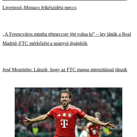
Liverpool–Monaco felkészülési meccs
„A Ferencváros mintha tétmeccsre jött volna ki” – így látták a Real
Madrid–FTC mérkőzést a spanyol újságírók
José Mourinho: Látszik, hogy az FTC magas intenzitással játszik