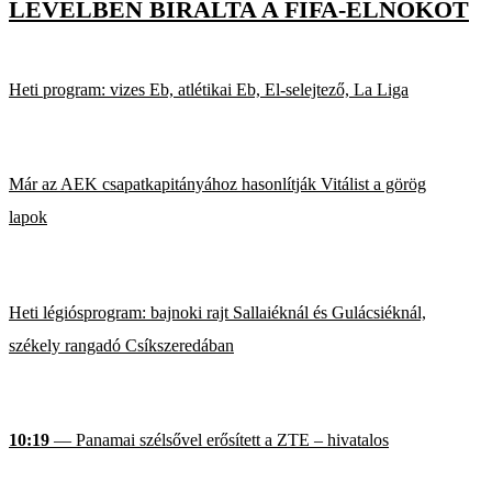
LEVÉLBEN BÍRÁLTA A FIFA-ELNÖKÖT
Heti program: vizes Eb, atlétikai Eb, El-selejtező, La Liga
Már az AEK csapatkapitányához hasonlítják Vitálist a görög
lapok
Heti légiósprogram: bajnoki rajt Sallaiéknál és Gulácsiéknál,
székely rangadó Csíkszeredában
10:19
— Panamai szélsővel erősített a ZTE – hivatalos