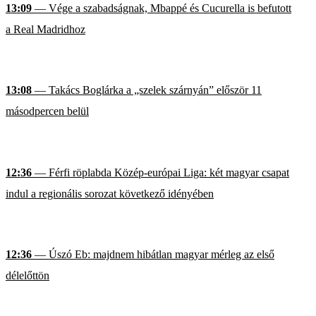
13:09
— Vége a szabadságnak, Mbappé és Cucurella is befutott
a Real Madridhoz
13:08
— Takács Boglárka a „szelek szárnyán” először 11
másodpercen belül
12:36
— Férfi röplabda Közép-európai Liga: két magyar csapat
indul a regionális sorozat következő idényében
12:36
— Úszó Eb: majdnem hibátlan magyar mérleg az első
délelőttön