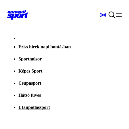
Friss hírek napi bontásban
Sportműsor
Képes Sport
Csupasport
Hátsó füves
Utánpótlássport