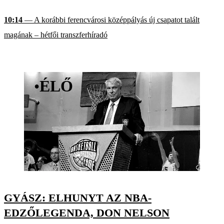
10:14
— A korábbi ferencvárosi középpályás új csapatot talált
magának – hétfői transzferhíradó
•
ÉLŐ
GYÁSZ: ELHUNYT AZ NBA-
EDZŐLEGENDA, DON NELSON