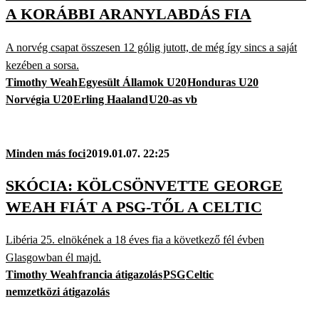
A KORÁBBI ARANYLABDÁS FIA
A norvég csapat összesen 12 gólig jutott, de még így sincs a saját
kezében a sorsa.
Timothy Weah
Egyesült Államok U20
Honduras U20
Norvégia U20
Erling Haaland
U20-as vb
Minden más foci
2019.01.07. 22:25
SKÓCIA: KÖLCSÖNVETTE GEORGE
WEAH FIÁT A PSG-TŐL A CELTIC
Libéria 25. elnökének a 18 éves fia a következő fél évben
Glasgowban él majd.
Timothy Weah
francia átigazolás
PSG
Celtic
nemzetközi átigazolás