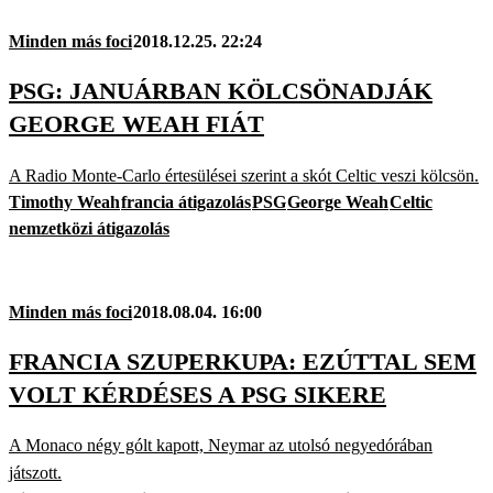
Minden más foci
2018.12.25. 22:24
PSG: JANUÁRBAN KÖLCSÖNADJÁK
GEORGE WEAH FIÁT
A Radio Monte-Carlo értesülései szerint a skót Celtic veszi kölcsön.
Timothy Weah
francia átigazolás
PSG
George Weah
Celtic
nemzetközi átigazolás
Minden más foci
2018.08.04. 16:00
FRANCIA SZUPERKUPA: EZÚTTAL SEM
VOLT KÉRDÉSES A PSG SIKERE
A Monaco négy gólt kapott, Neymar az utolsó negyedórában
játszott.