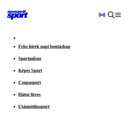
Friss hírek napi bontásban
Sportműsor
Képes Sport
Csupasport
Hátsó füves
Utánpótlássport