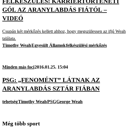
FELKÉSZÜLÉS: KARRIERTÖRTÉNETI
GÓL AZ ARANYLABDÁS FIÁTÓL –
VIDEÓ
Csupán két mérkőzés kellett ahhoz, hogy megszülessen az ifjú Weah
találata.
Timothy Weah
Egyesült Államok
felkészülési mérkőzés
Minden más foci
2016.01.25. 15:04
PSG: „FENOMÉNT” LÁTNAK AZ
ARANYLABDÁS SZTÁR FIÁBAN
tehetség
Timothy Weah
PSG
George Weah
Még több sport