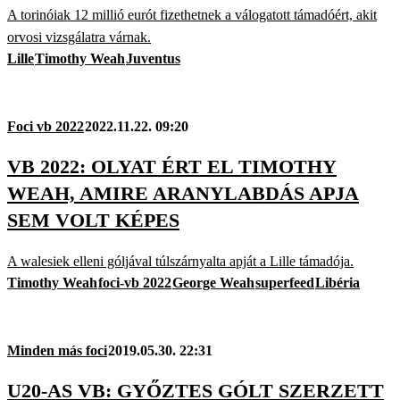
A torinóiak 12 millió eurót fizethetnek a válogatott támadóért, akit
orvosi vizsgálatra várnak.
Lille
Timothy Weah
Juventus
Foci vb 2022
2022.11.22. 09:20
VB 2022: OLYAT ÉRT EL TIMOTHY
WEAH, AMIRE ARANYLABDÁS APJA
SEM VOLT KÉPES
A walesiek elleni góljával túlszárnyalta apját a Lille támadója.
Timothy Weah
foci-vb 2022
George Weah
superfeed
Libéria
Minden más foci
2019.05.30. 22:31
U20-AS VB: GYŐZTES GÓLT SZERZETT