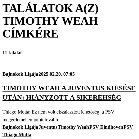
TALÁLATOK A(Z)
TIMOTHY WEAH
CÍMKÉRE
11 találat
Bajnokok Ligája
2025.02.20. 07:05
TIMOTHY WEAH A JUVENTUS KIESÉSE
UTÁN: HIÁNYZOTT A SIKERÉHSÉG
Thiago Motta: Ez nem volt elszalasztott lehetőség, a PSV
megérdemelten jutott tovább.
Bajnokok Ligája
Juventus
Timothy Weah
PSV Eindhoven
PSV
Thiago Motta