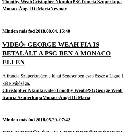
Timothy Weah
Cristopher Nkunku
PSG
francia Szuperkupa
Monaco
Ángel Di María
Neymar
Minden más foci
2018.08.04. 15:40
VIDEÓ: GEORGE WEAH FIA IS
BETALÁLT A PSG-BEN A MONACO
ELLEN
A francia Szuperkupáért a kínai Sencsenben csap össze a Ligue 1
két kiválósága.
Christopher Nkunku
videó
Timothy Weah
PSG
George Weah
francia Szuperkupa
Monaco
Ángel Di María
Minden más foci
2018.05.29. 07:42