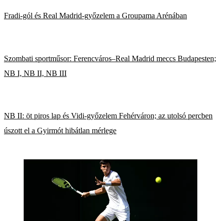
Fradi-gól és Real Madrid-győzelem a Groupama Arénában
Szombati sportműsor: Ferencváros–Real Madrid meccs Budapesten;
NB I, NB II, NB III
NB II: öt piros lap és Vidi-győzelem Fehérváron; az utolsó percben
úszott el a Gyirmót hibátlan mérlege