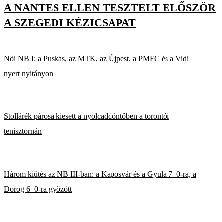
A NANTES ELLEN TESZTELT ELŐSZÖR
A SZEGEDI KÉZICSAPAT
Női NB I: a Puskás, az MTK, az Újpest, a PMFC és a Vidi
nyert nyitányon
Stollárék párosa kiesett a nyolcaddöntőben a torontói
tenisztornán
Három kiütés az NB III-ban: a Kaposvár és a Gyula 7–0-ra, a
Dorog 6–0-ra győzött