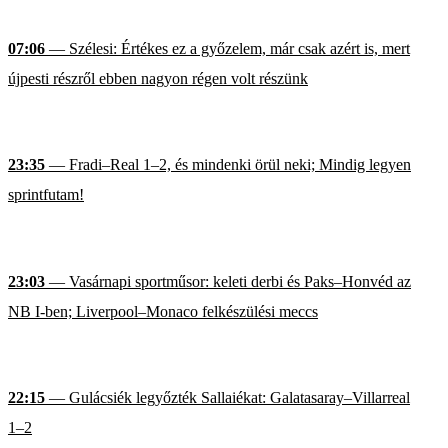
07:06
— Szélesi: Értékes ez a győzelem, már csak azért is, mert
újpesti részről ebben nagyon régen volt részünk
23:35
— Fradi–Real 1–2, és mindenki örül neki; Mindig legyen
sprintfutam!
23:03
— Vasárnapi sportműsor: keleti derbi és Paks–Honvéd az
NB I-ben; Liverpool–Monaco felkészülési meccs
22:15
— Gulácsiék legyőzték Sallaiékat: Galatasaray–Villarreal
1–2