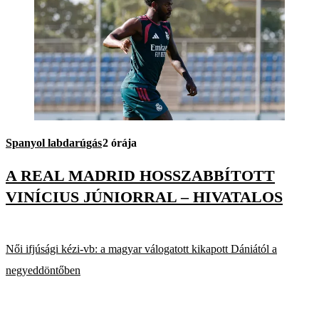
Spanyol labdarúgás
2 órája
A REAL MADRID HOSSZABBÍTOTT
VINÍCIUS JÚNIORRAL – HIVATALOS
Női ifjúsági kézi-vb: a magyar válogatott kikapott Dániától a
negyeddöntőben