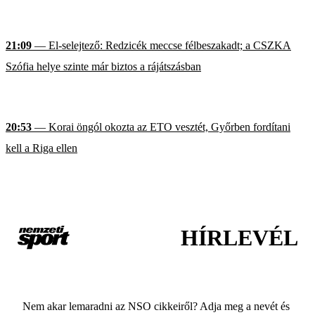
21:09
— El-selejtező: Redzicék meccse félbeszakadt; a CSZKA
Szófia helye szinte már biztos a rájátszásban
20:53
— Korai öngól okozta az ETO vesztét, Győrben fordítani
kell a Riga ellen
HÍRLEVÉL
Nem akar lemaradni az NSO cikkeiről? Adja meg a nevét és