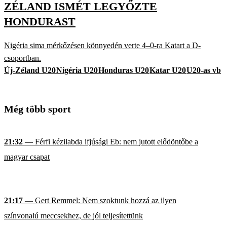
ZÉLAND ISMÉT LEGYŐZTE
HONDURAST
Nigéria sima mérkőzésen könnyedén verte 4–0-ra Katart a D-
csoportban.
Új-Zéland U20
Nigéria U20
Honduras U20
Katar U20
U20-as vb
Még több sport
21:32
— Férfi kézilabda ifjúsági Eb: nem jutott elődöntőbe a
magyar csapat
21:17
— Gert Remmel: Nem szoktunk hozzá az ilyen
színvonalú meccsekhez, de jól teljesítettünk