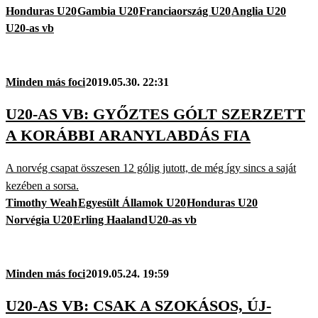
Honduras U20
Gambia U20
Franciaország U20
Anglia U20
U20-as vb
Minden más foci
2019.05.30. 22:31
U20-AS VB: GYŐZTES GÓLT SZERZETT
A KORÁBBI ARANYLABDÁS FIA
A norvég csapat összesen 12 gólig jutott, de még így sincs a saját
kezében a sorsa.
Timothy Weah
Egyesült Államok U20
Honduras U20
Norvégia U20
Erling Haaland
U20-as vb
Minden más foci
2019.05.24. 19:59
U20-AS VB: CSAK A SZOKÁSOS, ÚJ-