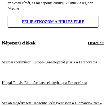
az e-mail címét, és mi naponta elküldjük Önnek a legjobb
írásokat!
FELIRATKOZOM A HÍRLEVÉLRE
Népszerű cikkek
Összes hír
Szerdai sportműsor: Európa-liga-selejtezőt játszik a Ferencváros
Hajnal Tamás: Elton Acolatse elhagyhatja a Ferencvárost
Szalah megérkezett Trabzonba, célegyenesben a Diomandé-üzlet –