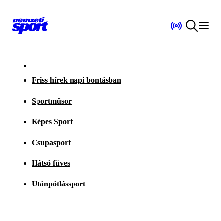
Friss hírek napi bontásban
Sportműsor
Képes Sport
Csupasport
Hátsó füves
Utánpótlássport