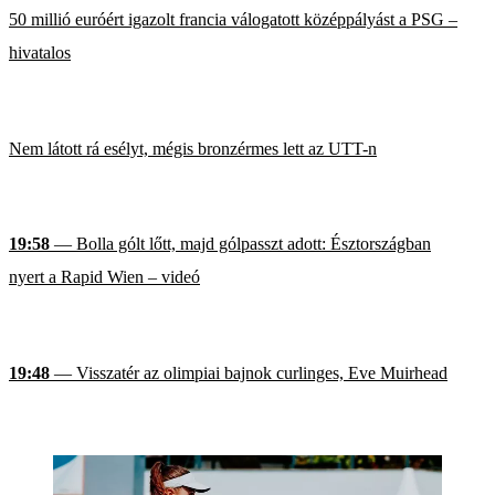
50 millió euróért igazolt francia válogatott középpályást a PSG –
hivatalos
Nem látott rá esélyt, mégis bronzérmes lett az UTT-n
19:58
— Bolla gólt lőtt, majd gólpasszt adott: Észtországban
nyert a Rapid Wien – videó
19:48
— Visszatér az olimpiai bajnok curlinges, Eve Muirhead