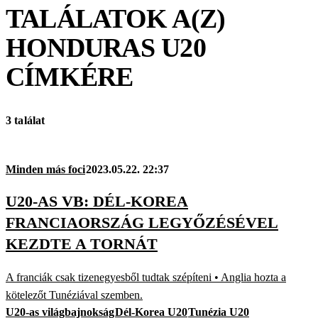
TALÁLATOK A(Z)
HONDURAS U20
CÍMKÉRE
3 találat
Minden más foci
2023.05.22. 22:37
U20-AS VB: DÉL-KOREA
FRANCIAORSZÁG LEGYŐZÉSÉVEL
KEZDTE A TORNÁT
A franciák csak tizenegyesből tudtak szépíteni • Anglia hozta a
kötelezőt Tunéziával szemben.
U20-as világbajnokság
Dél-Korea U20
Tunézia U20