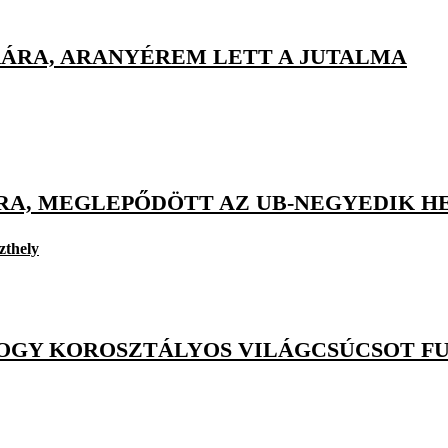
ÁRA, ARANYÉREM LETT A JUTALMA
NRA, MEGLEPŐDÖTT AZ UB-NEGYEDIK H
zthely
HOGY KOROSZTÁLYOS VILÁGCSÚCSOT F