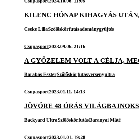
Csupasport
2024.10.06. 11:06
KILENC HÓNAP KIHAGYÁS UTÁN
Cseke Lilla
Szőlőskör
futás
adománygyűjtés
Csupasport
2023.09.06. 21:16
A GYŐZELEM VOLT A CÉLJA, ME
Barabás Eszter
Szőlőskör
futás
verseny
ultra
Csupasport
2023.01.11. 14:13
JÖVŐRE 48 ÓRÁS VILÁGBAJNO
Backyard Ultra
Szőlőskör
futás
Baranyai Máté
Csupasport
2023.01.01. 19:28