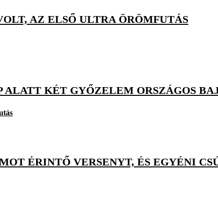
VOLT, AZ ELSŐ ULTRA ÖRÖMFUTÁS
P ALATT KÉT GYŐZELEM ORSZÁGOS B
utás
OT ÉRINTŐ VERSENYT, ÉS EGYÉNI CS