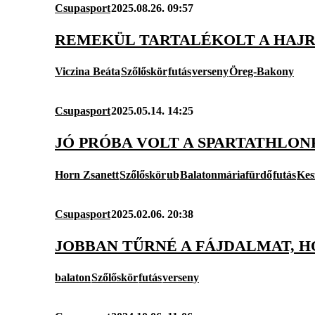
Csupasport
2025.08.26. 09:57
REMEKÜL TARTALÉKOLT A HAJR
Viczina Beáta
Szőlőskör
futás
verseny
Öreg-Bakony
Csupasport
2025.05.14. 14:25
JÓ PRÓBA VOLT A SPARTATHLO
Horn Zsanett
Szőlőskör
ub
Balatonmáriafürdő
futás
Kes
Csupasport
2025.02.06. 20:38
JOBBAN TŰRNÉ A FÁJDALMAT, 
balaton
Szőlőskör
futás
verseny