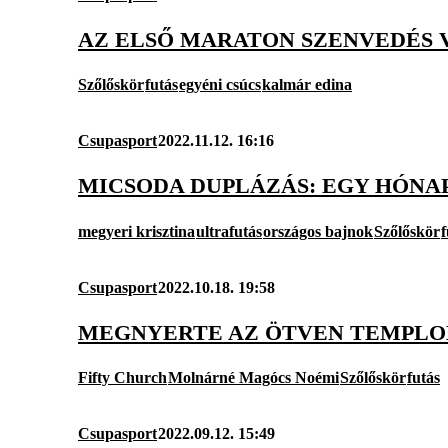
AZ ELSŐ MARATON SZENVEDÉS 
Szőlőskör
futás
egyéni csúcs
kalmár edina
Csupasport
2022.11.12. 16:16
MICSODA DUPLÁZÁS: EGY HÓNA
megyeri krisztina
ultrafutás
országos bajnok
Szőlőskör
f
Csupasport
2022.10.18. 19:58
MEGNYERTE AZ ÖTVEN TEMPLOM
Fifty Church
Molnárné Magócs Noémi
Szőlőskör
futás
Csupasport
2022.09.12. 15:49