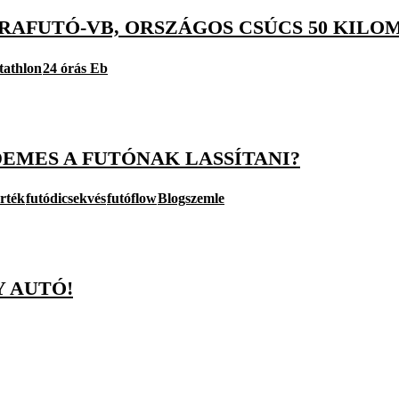
RAFUTÓ-VB, ORSZÁGOS CSÚCS 50 KILOM
tathlon
24 órás Eb
EMES A FUTÓNAK LASSÍTANI?
rték
futódicsekvés
futóflow
Blogszemle
Y AUTÓ!