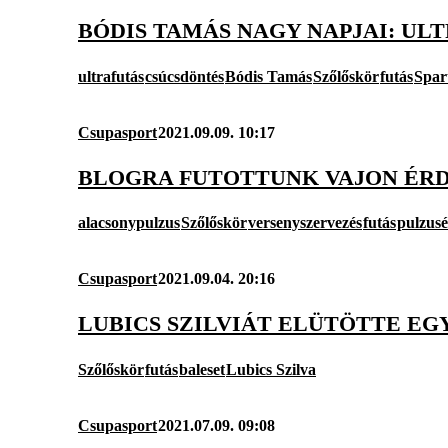
BÓDIS TAMÁS NAGY NAPJAI: ULT
ultrafutás
csúcsdöntés
Bódis Tamás
Szőlőskör
futás
Spar
Csupasport
2021.09.09. 10:17
BLOGRA FUTOTTUNK VAJON ÉRD
alacsonypulzus
Szőlőskör
versenyszervezés
futás
pulzusé
Csupasport
2021.09.04. 20:16
LUBICS SZILVIÁT ELÜTÖTTE EG
Szőlőskör
futás
baleset
Lubics Szilva
Csupasport
2021.07.09. 09:08