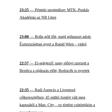
23:25
— Pénteki sportműsor: MTK–Puskás
Akadémia az NB I-ben
23:00
— Bolla gólt lőtt, majd gólpasszt adott:
Észtországban nyert a Rapid Wien – videó
22:57
— El-selejtező: nagy előnyt szerzett a
Benfica a rájátszás előtt; Redzicék is nyertek
22:35
— Raúl Asencio a Liverpool
célkeresztjében; 45 millió fontért vált meg
kapusától a Man. City – ez történt csütörtökön a