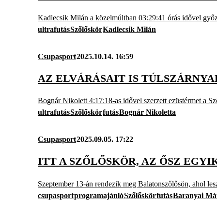
Kadlecsik Milán a közelmúltban 03:29:41 órás idővel győzö
ultrafutás
Szőlőskör
Kadlecsik Milán
Csupasport
2025.10.14. 16:59
AZ ELVÁRÁSAIT IS TÚLSZÁRNY
Bognár Nikolett 4:17:18-as idővel szerzett ezüstérmet a Sző
ultrafutás
Szőlőskör
futás
Bognár Nikoletta
Csupasport
2025.09.05. 17:22
ITT A SZŐLŐSKÖR, AZ ŐSZ EGY
Szeptember 13-án rendezik meg Balatonszőlősön, ahol lesz
csupasport
programajánló
Szőlőskör
futás
Baranyai Má