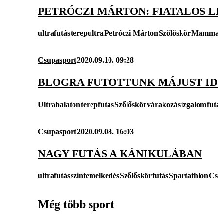
PETRÓCZI MÁRTON: FIATALOS 
ultrafutás
terepultra
Petróczi Márton
Szőlőskör
Mamma
Csupasport
2020.09.10. 09:28
BLOGRA FUTOTTUNK MÁJUST ID
Ultrabalaton
terepfutás
Szőlőskör
várakozás
izgalom
fut
Csupasport
2020.09.08. 16:03
NAGY FUTÁS A KÁNIKULÁBAN
ultrafutás
szintemelkedés
Szőlőskör
futás
Spartathlon
Cs
Még több sport