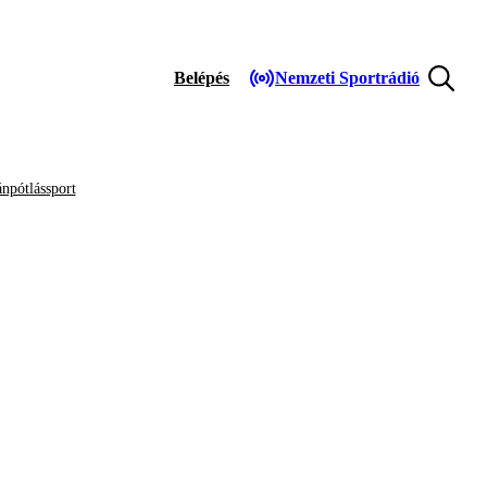
Belépés
Nemzeti Sportrádió
npótlássport