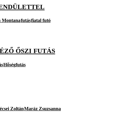
LENDÜLETTEL
 Montana
futás
fiatal futó
ÉZŐ ŐSZI FUTÁS
ás
Hőségfutás
écsei Zoltán
Maráz Zsuzsanna