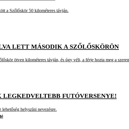
tt a Szőlőskör 50 kilométeres távján.
ALVA LETT MÁSODIK A SZŐLŐSKÖRÖN
lőskör ötven kilométeres távján, és úgy véli, a férje hozta meg a szeren
IK LEGKEDVELTEBB FUTÓVERSENYE!
 lehetőség helyszíni nevezésre.
té