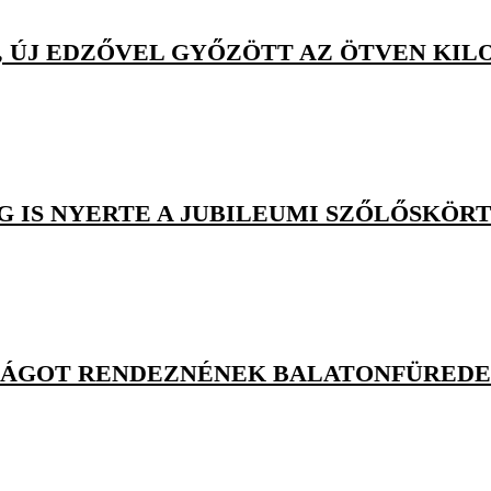
, ÚJ EDZŐVEL GYŐZÖTT AZ ÖTVEN KI
G IS NYERTE A JUBILEUMI SZŐLŐSKÖR
KSÁGOT RENDEZNÉNEK BALATONFÜRED