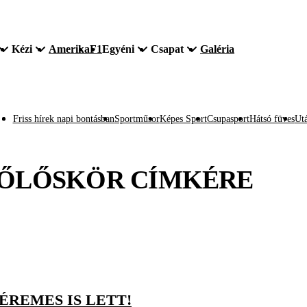
Kézi
Amerika
F1
Egyéni
Csapat
Galéria
Friss hírek napi bontásban
Sportműsor
Képes Sport
Csupasport
Hátsó füves
Utá
ZŐLŐSKÖR
CÍMKÉRE
ÉREMES IS LETT!