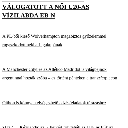
VÁLOGATOTT A NŐI U20-AS
VÍZILABDA EB-N
A PL-ből kieső Wolverhampton magabiztos győzelemmel
rugaszkodott neki a Ligakupának
A Manchester Cityt és az Atlético Madridot is világbajnok
argentinnal hozták szóba – ez történt pénteken a transzferpiacon
Otthon is könnyen elvégezhető edzésfeladatok túrázáshoz
21:37
— Kézilabda: az 5. helyért folytatják az U18-as fiúk az