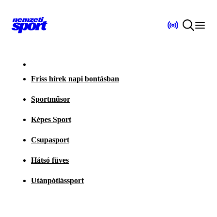
Friss hírek napi bontásban
Sportműsor
Képes Sport
Csupasport
Hátsó füves
Utánpótlássport