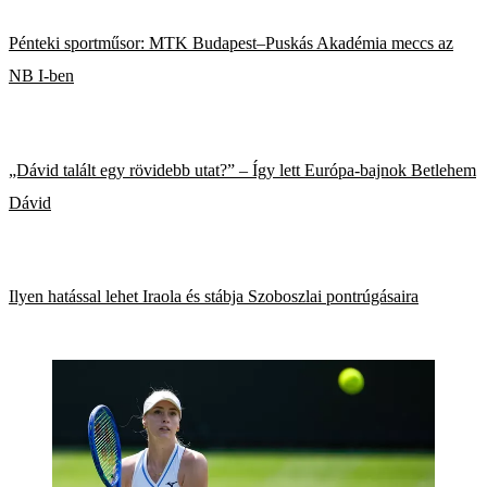
Pénteki sportműsor: MTK Budapest–Puskás Akadémia meccs az
NB I-ben
„Dávid talált egy rövidebb utat?” – Így lett Európa-bajnok Betlehem
Dávid
Ilyen hatással lehet Iraola és stábja Szoboszlai pontrúgásaira