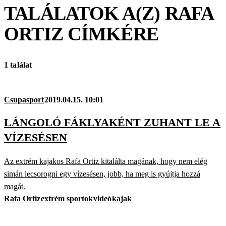
TALÁLATOK A(Z)
RAFA
ORTIZ
CÍMKÉRE
1 találat
Csupasport
2019.04.15. 10:01
LÁNGOLÓ FÁKLYAKÉNT ZUHANT LE A
VÍZESÉSEN
Az extrém kajakos Rafa Ortiz kitalálta magának, hogy nem elég
simán lecsorogni egy vízesésen, jobb, ha meg is gyújtja hozzá
magát.
Rafa Ortiz
extrém sportok
videó
kajak