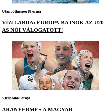
Utánpótlássport
8 órája
VÍZILABDA: EURÓPA-BAJNOK AZ U20-
AS NŐI VÁLOGATOTT!
Vízilabda
8 órája
ARANYÉRMES A MAGYAR