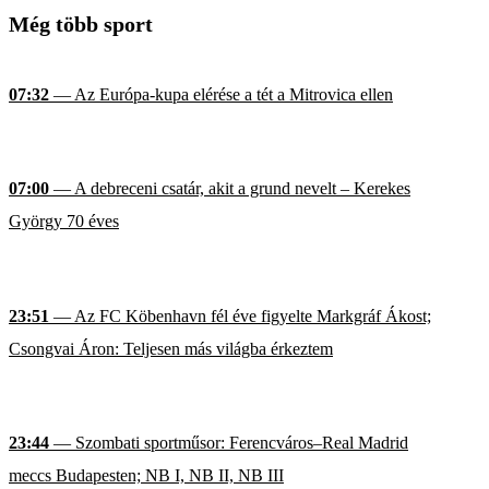
Még több sport
07:32
— Az Európa-kupa elérése a tét a Mitrovica ellen
07:00
— A debreceni csatár, akit a grund nevelt – Kerekes
György 70 éves
23:51
— Az FC Köbenhavn fél éve figyelte Markgráf Ákost;
Csongvai Áron: Teljesen más világba érkeztem
23:44
— Szombati sportműsor: Ferencváros–Real Madrid
meccs Budapesten; NB I, NB II, NB III