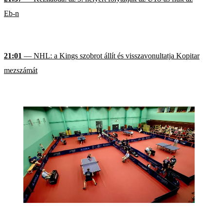
Eb-n
21:01
— NHL: a Kings szobrot állít és visszavonultatja Kopitar
mezszámát