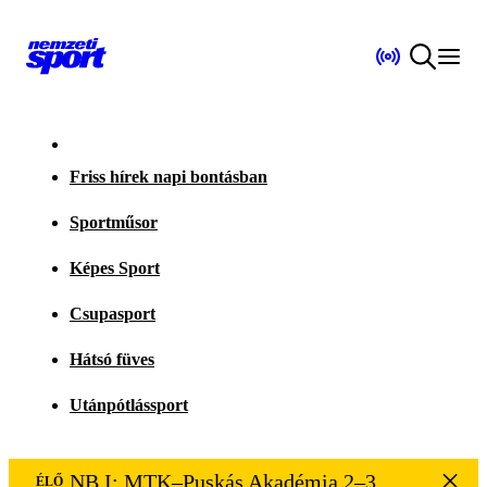
Friss hírek napi bontásban
Sportműsor
Képes Sport
Csupasport
Hátsó füves
Utánpótlássport
NB I: MTK–Puskás Akadémia 2–3
ÉLŐ