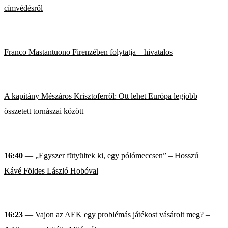
címvédésről
Franco Mastantuono Firenzében folytatja – hivatalos
A kapitány Mészáros Krisztoferről: Ott lehet Európa legjobb
összetett tornászai között
16:40
— „Egyszer fütyültek ki, egy pólómeccsen” – Hosszú
Kávé Földes László Hobóval
16:23
— Vajon az AEK egy problémás játékost vásárolt meg? –