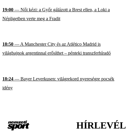
19:00
— Női kézi: a Győr gálázott a Brest ellen, a Loki a
Népligetben verte meg a Fradit
18:50
— A Manchester City és az Atlético Madrid is
világbajnok argentinnal erősíthet – pénteki transzferhíradó
18:24
— Bayer Leverkusen: világrekord nyereségre pocsék
idény
HÍRLEVÉL