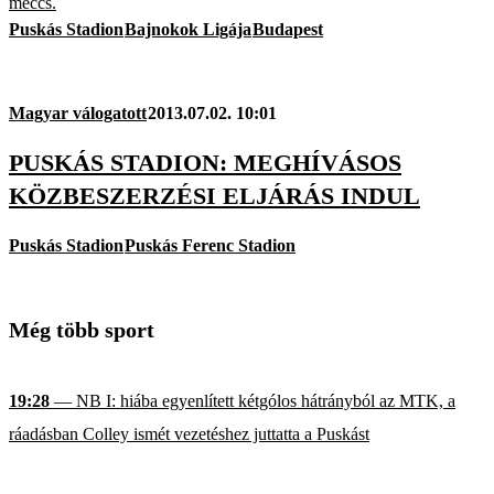
meccs.
Puskás Stadion
Bajnokok Ligája
Budapest
Magyar válogatott
2013.07.02. 10:01
PUSKÁS STADION: MEGHÍVÁSOS
KÖZBESZERZÉSI ELJÁRÁS INDUL
Puskás Stadion
Puskás Ferenc Stadion
Még több sport
19:28
— NB I: hiába egyenlített kétgólos hátrányból az MTK, a
ráadásban Colley ismét vezetéshez juttatta a Puskást