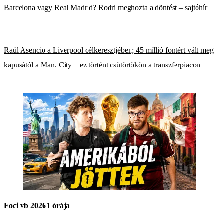
Barcelona vagy Real Madrid? Rodri meghozta a döntést – sajtóhír
Raúl Asencio a Liverpool célkeresztjében; 45 millió fontért vált meg
kapusától a Man. City – ez történt csütörtökön a transzferpiacon
Foci vb 2026
1 órája