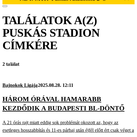
TALÁLATOK A(Z)
PUSKÁS STADION
CÍMKÉRE
2 találat
Bajnokok Ligája
2025.08.28. 12:11
HÁROM ÓRÁVAL HAMARABB
KEZDŐDIK A BUDAPESTI BL-DÖNTŐ
A 21 órás rajt miatt eddig sok problémát okozott az, hogy az
esetleges hosszabbítás és 11-es párbaj után éjfél előtt ért csak véget a