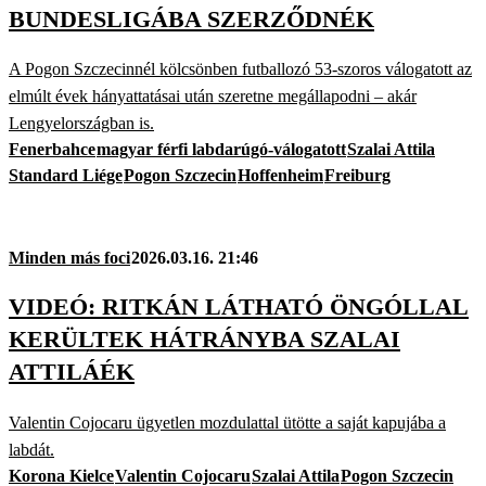
BUNDESLIGÁBA SZERZŐDNÉK
A Pogon Szczecinnél kölcsönben futballozó 53-szoros válogatott az
elmúlt évek hányattatásai után szeretne megállapodni – akár
Lengyelországban is.
Fenerbahce
magyar férfi labdarúgó-válogatott
Szalai Attila
Standard Liége
Pogon Szczecin
Hoffenheim
Freiburg
Minden más foci
2026.03.16. 21:46
VIDEÓ: RITKÁN LÁTHATÓ ÖNGÓLLAL
KERÜLTEK HÁTRÁNYBA SZALAI
ATTILÁÉK
Valentin Cojocaru ügyetlen mozdulattal ütötte a saját kapujába a
labdát.
Korona Kielce
Valentin Cojocaru
Szalai Attila
Pogon Szczecin