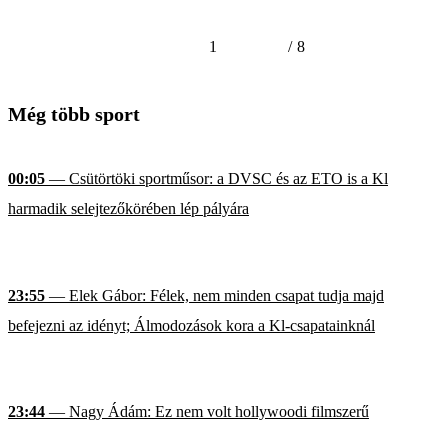
1
/
8
Még több sport
00:05
— Csütörtöki sportműsor: a DVSC és az ETO is a Kl
harmadik selejtezőkörében lép pályára
23:55
— Elek Gábor: Félek, nem minden csapat tudja majd
befejezni az idényt; Álmodozások kora a Kl-csapatainknál
23:44
— Nagy Ádám: Ez nem volt hollywoodi filmszerű