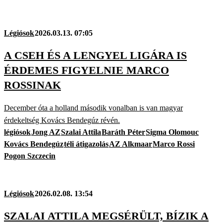
Légiósok
2026.03.13. 07:05
A CSEH ÉS A LENGYEL LIGÁRA IS
ÉRDEMES FIGYELNIE MARCO
ROSSINAK
December óta a holland második vonalban is van magyar
érdekeltség Kovács Bendegúz révén.
légiósok
Jong AZ
Szalai Attila
Baráth Péter
Sigma Olomouc
Kovács Bendegúz
téli átigazolás
AZ Alkmaar
Marco Rossi
Pogon Szczecin
Légiósok
2026.02.08. 13:54
SZALAI ATTILA MEGSÉRÜLT, BÍZIK A