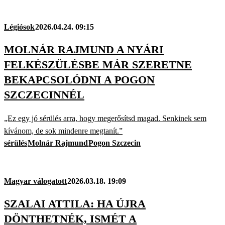
Légiósok
2026.04.24. 09:15
MOLNÁR RAJMUND A NYÁRI
FELKÉSZÜLÉSBE MÁR SZERETNE
BEKAPCSOLÓDNI A POGON
SZCZECINNÉL
„Ez egy jó sérülés arra, hogy megerősítsd magad. Senkinek sem
kívánom, de sok mindenre megtanít.”
sérülés
Molnár Rajmund
Pogon Szczecin
Magyar válogatott
2026.03.18. 19:09
SZALAI ATTILA: HA ÚJRA
DÖNTHETNÉK, ISMÉT A