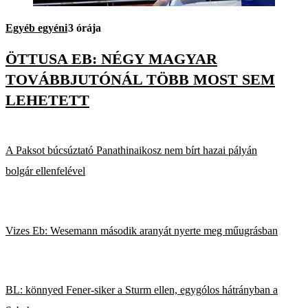
Egyéb egyéni
3 órája
ÖTTUSA EB: NÉGY MAGYAR
TOVÁBBJUTÓNÁL TÖBB MOST SEM
LEHETETT
A Paksot búcsúztató Panathinaikosz nem bírt hazai pályán
bolgár ellenfelével
Vizes Eb: Wesemann második aranyát nyerte meg műugrásban
BL: könnyed Fener-siker a Sturm ellen, egygólos hátrányban a