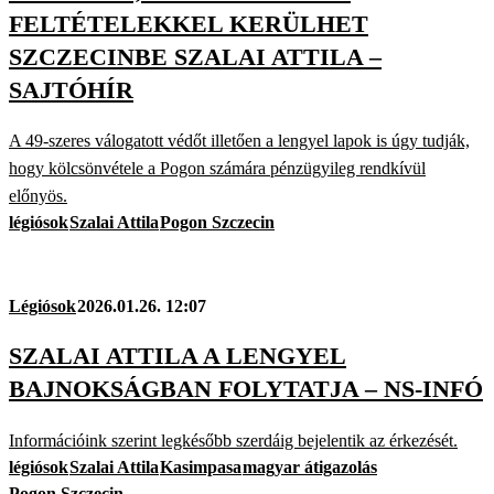
FELTÉTELEKKEL KERÜLHET
SZCZECINBE SZALAI ATTILA –
SAJTÓHÍR
A 49-szeres válogatott védőt illetően a lengyel lapok is úgy tudják,
hogy kölcsönvétele a Pogon számára pénzügyileg rendkívül
előnyös.
légiósok
Szalai Attila
Pogon Szczecin
Légiósok
2026.01.26. 12:07
SZALAI ATTILA A LENGYEL
BAJNOKSÁGBAN FOLYTATJA – NS-INFÓ
Információink szerint legkésőbb szerdáig bejelentik az érkezését.
légiósok
Szalai Attila
Kasimpasa
magyar átigazolás
Pogon Szczecin