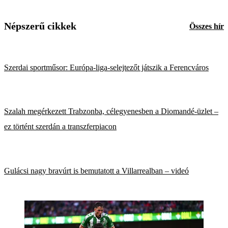
Népszerű cikkek
Összes hír
Szerdai sportműsor: Európa-liga-selejtezőt játszik a Ferencváros
Szalah megérkezett Trabzonba, célegyenesben a Diomandé-üzlet –
ez történt szerdán a transzferpiacon
Gulácsi nagy bravúrt is bemutatott a Villarrealban – videó