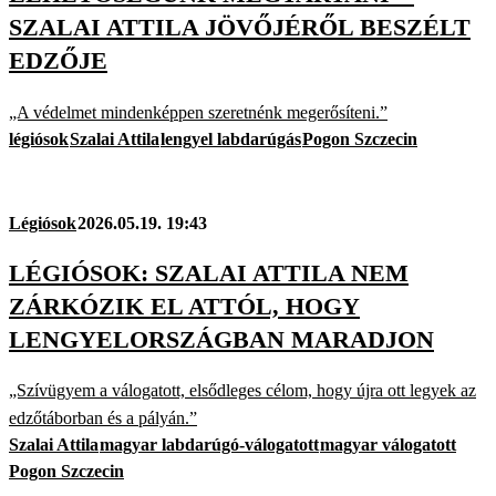
SZALAI ATTILA JÖVŐJÉRŐL BESZÉLT
EDZŐJE
„A védelmet mindenképpen szeretnénk megerősíteni.”
légiósok
Szalai Attila
lengyel labdarúgás
Pogon Szczecin
Légiósok
2026.05.19. 19:43
LÉGIÓSOK: SZALAI ATTILA NEM
ZÁRKÓZIK EL ATTÓL, HOGY
LENGYELORSZÁGBAN MARADJON
„Szívügyem a válogatott, elsődleges célom, hogy újra ott legyek az
edzőtáborban és a pályán.”
Szalai Attila
magyar labdarúgó-válogatott
magyar válogatott
Pogon Szczecin