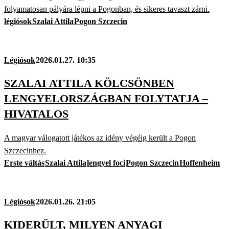
folyamatosan pályára lépni a Pogonban, és sikeres tavaszt zárni.
légiósok
Szalai Attila
Pogon Szczecin
Légiósok
2026.01.27. 10:35
SZALAI ATTILA KÖLCSÖNBEN
LENGYELORSZÁGBAN FOLYTATJA –
HIVATALOS
A magyar válogatott játékos az idény végéig került a Pogon
Szczecinhez.
Erste váltás
Szalai Attila
lengyel foci
Pogon Szczecin
Hoffenheim
Légiósok
2026.01.26. 21:05
KIDERÜLT, MILYEN ANYAGI