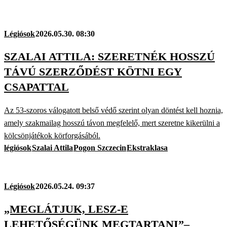
Légiósok
2026.05.30. 08:30
SZALAI ATTILA: SZERETNÉK HOSSZÚ
TÁVÚ SZERZŐDÉST KÖTNI EGY
CSAPATTAL
Az 53-szoros válogatott belső védő szerint olyan döntést kell hoznia,
amely szakmailag hosszú távon megfelelő, mert szeretne kikerülni a
kölcsönjátékok körforgásából.
légiósok
Szalai Attila
Pogon Szczecin
Ekstraklasa
Légiósok
2026.05.24. 09:37
„MEGLÁTJUK, LESZ-E
LEHETŐSÉGÜNK MEGTARTANI”–