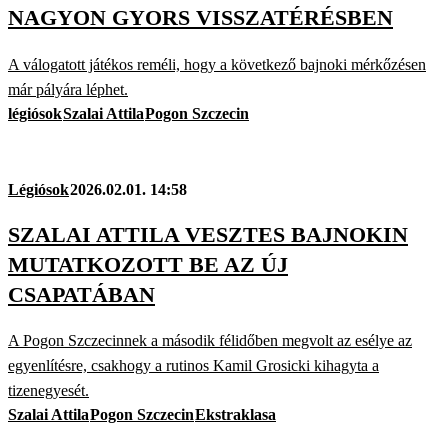
NAGYON GYORS VISSZATÉRÉSBEN
A válogatott játékos reméli, hogy a következő bajnoki mérkőzésen
már pályára léphet.
légiósok
Szalai Attila
Pogon Szczecin
Légiósok
2026.02.01. 14:58
SZALAI ATTILA VESZTES BAJNOKIN
MUTATKOZOTT BE AZ ÚJ
CSAPATÁBAN
A Pogon Szczecinnek a második félidőben megvolt az esélye az
egyenlítésre, csakhogy a rutinos Kamil Grosicki kihagyta a
tizenegyesét.
Szalai Attila
Pogon Szczecin
Ekstraklasa