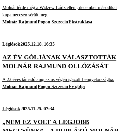
Molnár térde még a Widzew Lódz elleni, december másodikai
kupameccsen sérült meg.
Molnár Rajmund
Pogon Szczecin
Ekstraklasa
Légiósok
2025.12.18. 16:35
AZ ÉV GÓLJÁNAK VÁLASZTOTTÁK
MOLNÁR RAJMUND OLLÓZÁSÁT
A 23 éves támadó augusztus végén igazolt Lengyelországba.
Molnár Rajmund
Pogon Szczecin
Év gólja
Légiósok
2025.11.25. 07:34
„NEM EZ VOLT A LEGJOBB
MECCSÜNK” – A DUPLÁZÓ MOLNÁR