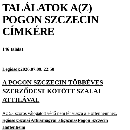
TALÁLATOK A(Z)
POGON SZCZECIN
CÍMKÉRE
146 találat
Légiósok
2026.07.09. 22:50
A POGON SZCZECIN TÖBBÉVES
SZERZŐDÉST KÖTÖTT SZALAI
ATTILÁVAL
Az 53-szoros válogatott védő nem tér vissza a Hoffenheimhez.
légiósok
Szalai Attila
magyar átigazolás
Pogon Szczecin
Hoffenheim