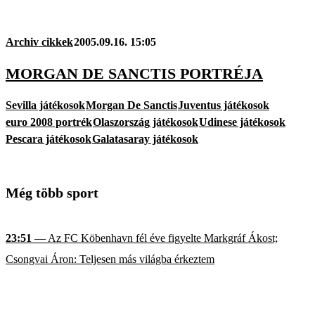
Archiv cikkek
2005.09.16. 15:05
MORGAN DE SANCTIS PORTRÉJA
Sevilla játékosok
Morgan De Sanctis
Juventus játékosok
euro 2008 portrék
Olaszország játékosok
Udinese játékosok
Pescara játékosok
Galatasaray játékosok
Még több sport
23:51
— Az FC Köbenhavn fél éve figyelte Markgráf Ákost;
Csongvai Áron: Teljesen más világba érkeztem