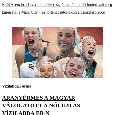
Raúl Asencio a Liverpool célkeresztjében; 45 millió fontért vált meg
kapusától a Man. City – ez történt csütörtökön a transzferpiacon
Vízilabda
1 órája
ARANYÉRMES A MAGYAR
VÁLOGATOTT A NŐI U20-AS
VÍZILABDA EB-N