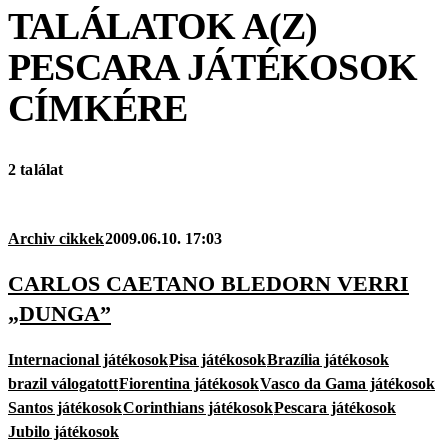
TALÁLATOK A(Z)
PESCARA JÁTÉKOSOK
CÍMKÉRE
2 találat
Archiv cikkek
2009.06.10. 17:03
CARLOS CAETANO BLEDORN VERRI
„DUNGA”
Internacional játékosok
Pisa játékosok
Brazília játékosok
brazil válogatott
Fiorentina játékosok
Vasco da Gama játékosok
Santos játékosok
Corinthians játékosok
Pescara játékosok
Jubilo játékosok