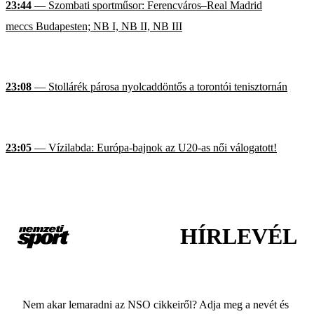
23:44
— Szombati sportműsor: Ferencváros–Real Madrid
meccs Budapesten; NB I, NB II, NB III
23:08
— Stollárék párosa nyolcaddöntős a torontói tenisztornán
23:05
— Vízilabda: Európa-bajnok az U20-as női válogatott!
HÍRLEVÉL
Nem akar lemaradni az NSO cikkeiről? Adja meg a nevét és