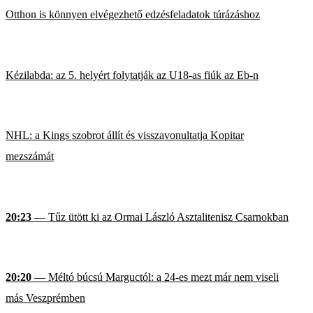
Otthon is könnyen elvégezhető edzésfeladatok túrázáshoz
Kézilabda: az 5. helyért folytatják az U18-as fiúk az Eb-n
NHL: a Kings szobrot állít és visszavonultatja Kopitar
mezszámát
20:23
— Tűz ütött ki az Ormai László Asztalitenisz Csarnokban
20:20
— Méltó búcsú Marguctól: a 24-es mezt már nem viseli
más Veszprémben