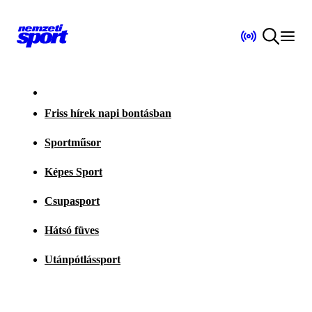
Friss hírek napi bontásban
Sportműsor
Képes Sport
Csupasport
Hátsó füves
Utánpótlássport