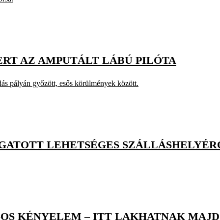
ERT AZ AMPUTÁLT LÁBÚ PILÓTA
dás pályán győzött, esős körülmények között.
OGATOTT LEHETSÉGES SZÁLLÁSHELYÉRŐ
GOS KÉNYELEM – ITT LAKHATNAK MAJD