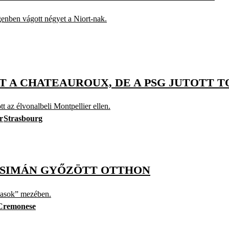
genben vágott négyet a Niort-nak.
T A CHATEAUROUX, DE A PSG JUTOTT 
 az élvonalbeli Montpellier ellen.
r
Strasbourg
IS SIMÁN GYŐZÖTT OTTHON
rkasok” mezében.
Cremonese