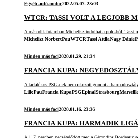
Egyéb autó-motor
2022.05.07. 23:03
WTCR: TASSI VOLT A LEGJOBB 
A második futamban Michelisz indulhat a pole-ból, Tassi 
Michelisz Norbert
Pau
WTCR
Tassi Attila
Nagy Dániel
Minden más foci
2020.01.29. 21:34
FRANCIA KUPA: NEGYEDOSZTÁLY
A tartalékos PSG-nek nem okozott gondot a harmadosztál
Lille
Pau
Francia Kupa
PSG
Epinal
Strasbourg
Marseill
Minden más foci
2020.01.16. 23:36
FRANCIA KUPA: HARMADIK LIGÁ
A 117. percben pecsételődött meg a Girondins Bordeaux s