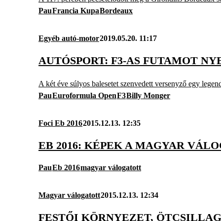
Pau
Francia Kupa
Bordeaux
Egyéb autó-motor
2019.05.20. 11:17
AUTÓSPORT: F3-AS FUTAMOT NY
A két éve súlyos balesetet szenvedett versenyző egy legen
Pau
Euroformula Open
F3
Billy Monger
Foci Eb 2016
2015.12.13. 12:35
EB 2016: KÉPEK A MAGYAR VÁL
Pau
Eb 2016
magyar válogatott
Magyar válogatott
2015.12.13. 12:34
FESTŐI KÖRNYEZET, ÖTCSILLA