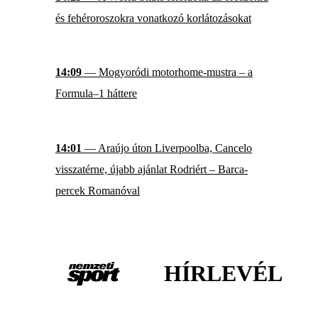
és fehéroroszokra vonatkozó korlátozásokat
14:09
— Mogyoródi motorhome-mustra – a
Formula–1 háttere
14:01
— Araújo úton Liverpoolba, Cancelo
visszatérne, újabb ajánlat Rodriért – Barca-
percek Romanóval
HÍRLEVÉL