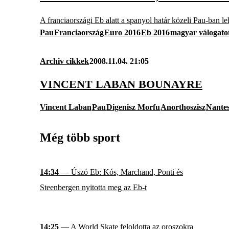
A franciaországi Eb alatt a spanyol határ közeli Pau-ban leh
Pau
Franciaország
Euro 2016
Eb 2016
magyar válogato
Archiv cikkek
2008.11.04. 21:05
VINCENT LABAN BOUNAYRE
Vincent Laban
Pau
Digenisz Morfu
Anorthoszisz
Nante
Még több sport
14:34
— Úszó Eb: Kós, Marchand, Ponti és
Steenbergen nyitotta meg az Eb-t
14:25
— A World Skate feloldotta az oroszokra