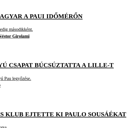
MAGYAR A PAUI IDŐMÉRŐN
pedig másodikként.
Néstor Girolami
Ú CSAPAT BÚCSÚZTATTA A LILLE-T
yú Pau legyőzése.
e
S KLUB EJTETTE KI PAULO SOUSÁÉKAT
orsa.