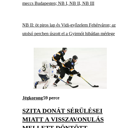
meccs Budapesten; NB I, NB II, NB III
NB II: öt piros lap és Vidi-győzelem Fehérváron; az
utolsó percben úszott el a Gyirmót hibátlan mérlege
Jégkorong
59 perce
SZITA DONÁT SÉRÜLÉSEI
MIATT A VISSZAVONULÁS
MELLETT DÖNTÖTT