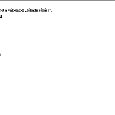
et a válogatott „főhadiszállása”.
tt
s