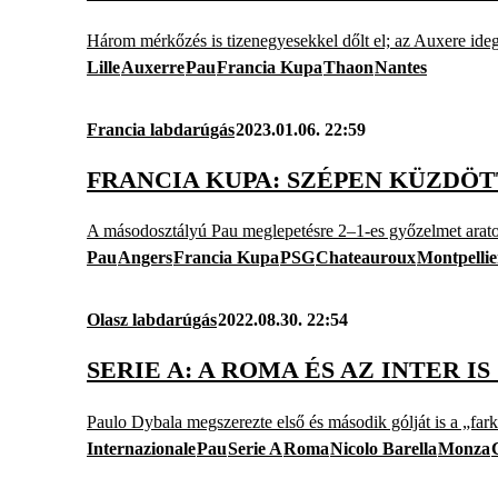
Három mérkőzés is tizenegyesekkel dőlt el; az Auxere ide
Lille
Auxerre
Pau
Francia Kupa
Thaon
Nantes
Francia labdarúgás
2023.01.06. 22:59
FRANCIA KUPA: SZÉPEN KÜZDÖT
A másodosztályú Pau meglepetésre 2–1-es győzelmet aratott
Pau
Angers
Francia Kupa
PSG
Chateauroux
Montpellie
Olasz labdarúgás
2022.08.30. 22:54
SERIE A: A ROMA ÉS AZ INTER 
Paulo Dybala megszerezte első és második gólját is a „fa
Internazionale
Pau
Serie A
Roma
Nicolo Barella
Monza