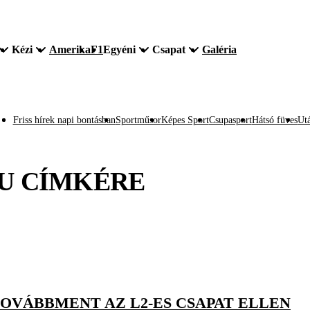
Kézi
Amerika
F1
Egyéni
Csapat
Galéria
Friss hírek napi bontásban
Sportműsor
Képes Sport
Csupasport
Hátsó füves
Utá
U
CÍMKÉRE
TOVÁBBMENT AZ L2-ES CSAPAT ELLEN