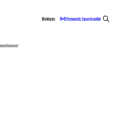
Belépés
Nemzeti Sportrádió
npótlássport