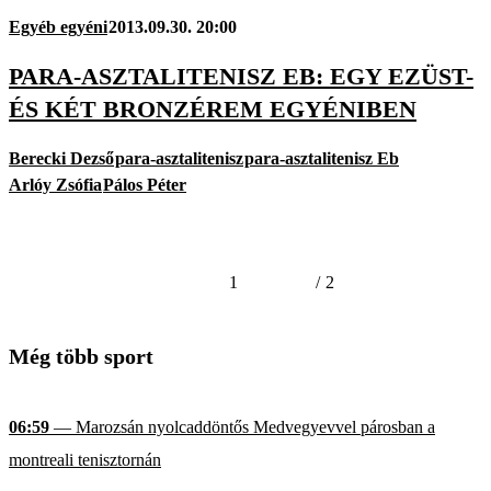
Egyéb egyéni
2013.09.30. 20:00
PARA-ASZTALITENISZ EB: EGY EZÜST-
ÉS KÉT BRONZÉREM EGYÉNIBEN
Berecki Dezső
para-asztalitenisz
para-asztalitenisz Eb
Arlóy Zsófia
Pálos Péter
1
/
2
Még több sport
06:59
— Marozsán nyolcaddöntős Medvegyevvel párosban a
montreali tenisztornán