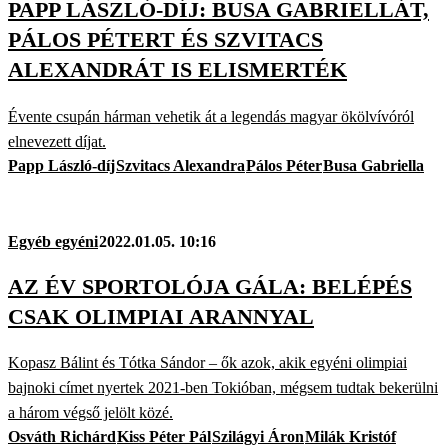
PAPP LÁSZLÓ-DÍJ: BUSA GABRIELLÁT,
PÁLOS PÉTERT ÉS SZVITACS
ALEXANDRÁT IS ELISMERTÉK
Évente csupán hárman vehetik át a legendás magyar ökölvívóról
elnevezett díjat.
Papp László-díj
Szvitacs Alexandra
Pálos Péter
Busa Gabriella
Egyéb egyéni
2022.01.05. 10:16
AZ ÉV SPORTOLÓJA GÁLA: BELÉPÉS
CSAK OLIMPIAI ARANNYAL
Kopasz Bálint és Tótka Sándor – ők azok, akik egyéni olimpiai
bajnoki címet nyertek 2021-ben Tokióban, mégsem tudtak bekerülni
a három végső jelölt közé.
Osváth Richárd
Kiss Péter Pál
Szilágyi Áron
Milák Kristóf