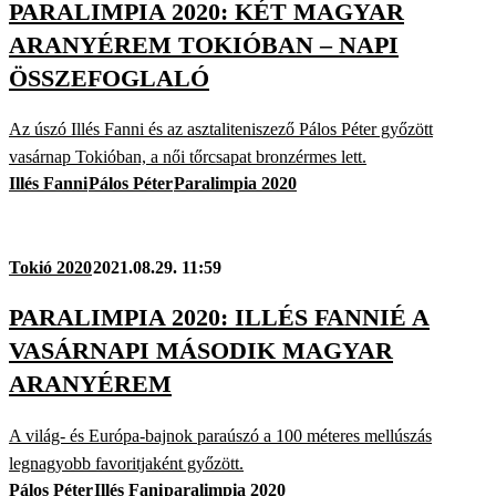
PARALIMPIA 2020: KÉT MAGYAR
ARANYÉREM TOKIÓBAN – NAPI
ÖSSZEFOGLALÓ
Az úszó Illés Fanni és az asztaliteniszező Pálos Péter győzött
vasárnap Tokióban, a női tőrcsapat bronzérmes lett.
Illés Fanni
Pálos Péter
Paralimpia 2020
Tokió 2020
2021.08.29. 11:59
PARALIMPIA 2020: ILLÉS FANNIÉ A
VASÁRNAPI MÁSODIK MAGYAR
ARANYÉREM
A világ- és Európa-bajnok paraúszó a 100 méteres mellúszás
legnagyobb favoritjaként győzött.
Pálos Péter
Illés Fani
paralimpia 2020