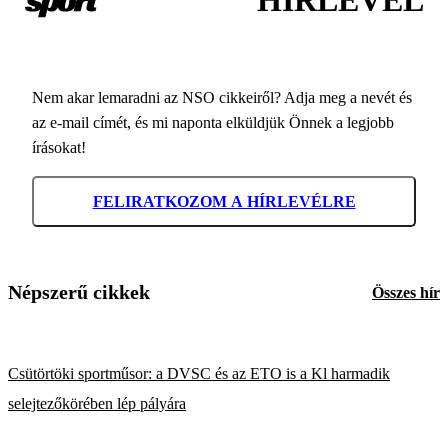
HÍRLEVÉL
Nem akar lemaradni az NSO cikkeiről? Adja meg a nevét és
az e-mail címét, és mi naponta elküldjük Önnek a legjobb
írásokat!
FELIRATKOZOM A HÍRLEVÉLRE
Népszerű cikkek
Összes hír
Csütörtöki sportműsor: a DVSC és az ETO is a Kl harmadik
selejtezőkörében lép pályára