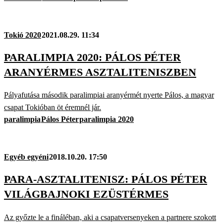
Tokió 2020
2021.08.29. 11:34
PARALIMPIA 2020: PÁLOS PÉTER
ARANYÉRMES ASZTALITENISZBEN
Pályafutása második paralimpiai aranyérmét nyerte Pálos, a magyar
csapat Tokióban öt éremnél jár.
paralimpia
Pálos Péter
paralimpia 2020
Egyéb egyéni
2018.10.20. 17:50
PARA-ASZTALITENISZ: PÁLOS PÉTER
VILÁGBAJNOKI EZÜSTÉRMES
Az győzte le a fináléban, aki a csapatversenyeken a partnere szokott