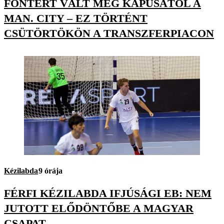
FONTÉRT VÁLT MEG KAPUSÁTÓL A
MAN. CITY – EZ TÖRTÉNT
CSÜTÖRTÖKÖN A TRANSZFERPIACON
Kézilabda
9 órája
FÉRFI KÉZILABDA IFJÚSÁGI EB: NEM
JUTOTT ELŐDÖNTŐBE A MAGYAR
CSAPAT