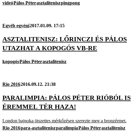
videó
Pálos Péter
asztalitenisz
pingpong
Egyéb egyéni
2017.01.09. 17:15
ASZTALITENISZ: LŐRINCZI ÉS PÁLOS
UTAZHAT A KOPOGÓS VB-RE
kopogós
Pálos Péter
asztalitenisz
Rio 2016
2016.09.12. 21:38
PARALIMPIA: PÁLOS PÉTER RIÓBÓL IS
ÉREMMEL TÉR HAZA!
London bajnoka ötszettes mérkőzésen szerezte meg a bronzérmet.
Rio 2016
para-asztalitenisz
paralimpia
Pálos Péter
asztalitenisz