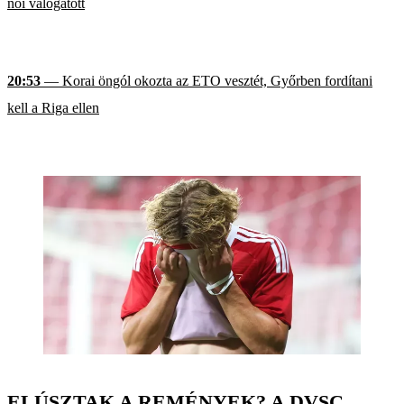
női válogatott
20:53
— Korai öngól okozta az ETO vesztét, Győrben fordítani
kell a Riga ellen
ELÚSZTAK A REMÉNYEK? A DVSC