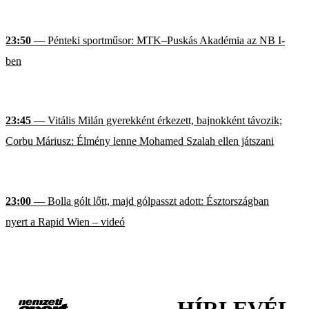
23:50
— Pénteki sportműsor: MTK–Puskás Akadémia az NB I-
ben
23:45
— Vitális Milán gyerekként érkezett, bajnokként távozik;
Corbu Máriusz: Élmény lenne Mohamed Szalah ellen játszani
23:00
— Bolla gólt lőtt, majd gólpasszt adott: Észtországban
nyert a Rapid Wien – videó