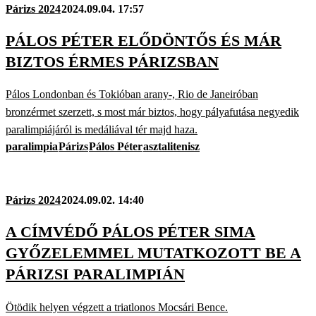
Párizs 2024
2024.09.04. 17:57
PÁLOS PÉTER ELŐDÖNTŐS ÉS MÁR
BIZTOS ÉRMES PÁRIZSBAN
Pálos Londonban és Tokióban arany-, Rio de Janeiróban
bronzérmet szerzett, s most már biztos, hogy pályafutása negyedik
paralimpiájáról is medáliával tér majd haza.
paralimpia
Párizs
Pálos Péter
asztalitenisz
Párizs 2024
2024.09.02. 14:40
A CÍMVÉDŐ PÁLOS PÉTER SIMA
GYŐZELEMMEL MUTATKOZOTT BE A
PÁRIZSI PARALIMPIÁN
Ötödik helyen végzett a triatlonos Mocsári Bence.