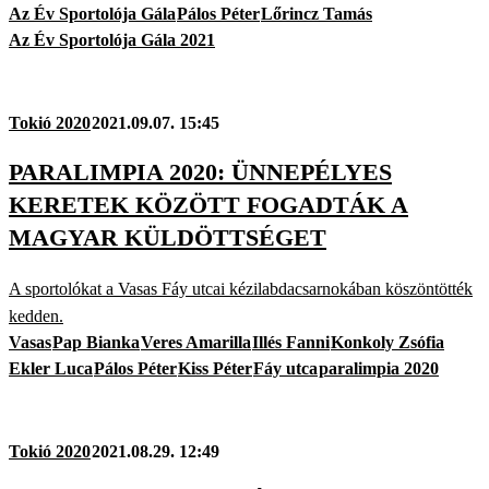
Az Év Sportolója Gála
Pálos Péter
Lőrincz Tamás
Az Év Sportolója Gála 2021
Tokió 2020
2021.09.07. 15:45
PARALIMPIA 2020: ÜNNEPÉLYES
KERETEK KÖZÖTT FOGADTÁK A
MAGYAR KÜLDÖTTSÉGET
A sportolókat a Vasas Fáy utcai kézilabdacsarnokában köszöntötték
kedden.
Vasas
Pap Bianka
Veres Amarilla
Illés Fanni
Konkoly Zsófia
Ekler Luca
Pálos Péter
Kiss Péter
Fáy utca
paralimpia 2020
Tokió 2020
2021.08.29. 12:49