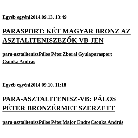
Egyéb egyéni
2014.09.13. 13:49
PARASPORT: KÉT MAGYAR BRONZ AZ
ASZTALITENISZEZŐK VB-JÉN
para-asztalitenisz
Pálos Péter
Zborai Gyula
parasport
Csonka András
Egyéb egyéni
2014.09.10. 11:18
PARA-ASZTALITENISZ-VB: PÁLOS
PÉTER BRONZÉRMET SZERZETT
para-asztalitenisz
Pálos Péter
Major Endre
Csonka András