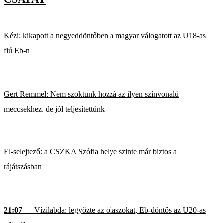
Kézi: kikapott a negyeddöntőben a magyar válogatott az U18-as
fiú Eb-n
Gert Remmel: Nem szoktunk hozzá az ilyen színvonalú
meccsekhez, de jól teljesítettünk
El-selejtező: a CSZKA Szófia helye szinte már biztos a
rájátszásban
21:07
— Vízilabda: legyőzte az olaszokat, Eb-döntős az U20-as