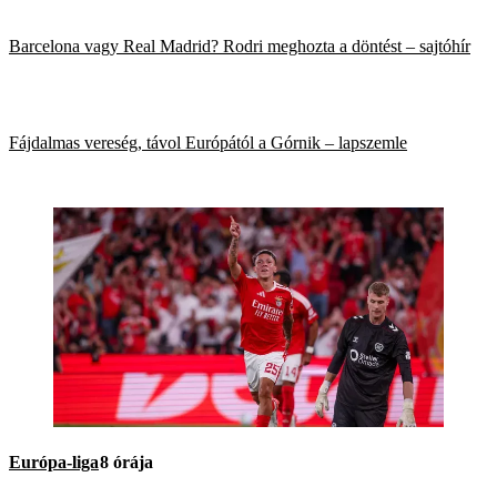
Barcelona vagy Real Madrid? Rodri meghozta a döntést – sajtóhír
Fájdalmas vereség, távol Európától a Górnik – lapszemle
Európa-liga
8 órája