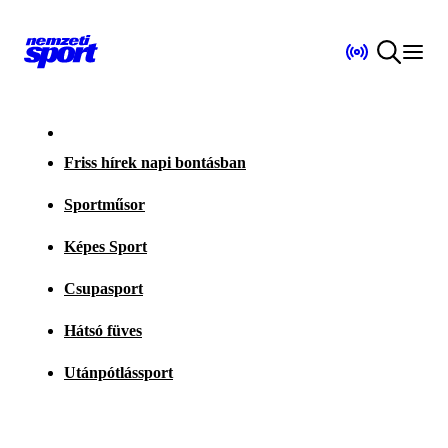
Friss hírek napi bontásban
Sportműsor
Képes Sport
Csupasport
Hátsó füves
Utánpótlássport