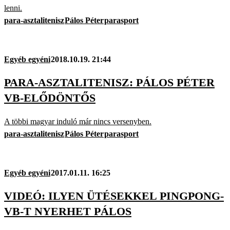
lenni.
para-asztalitenisz
Pálos Péter
parasport
Egyéb egyéni
2018.10.19. 21:44
PARA-ASZTALITENISZ: PÁLOS PÉTER
VB-ELŐDÖNTŐS
A többi magyar induló már nincs versenyben.
para-asztalitenisz
Pálos Péter
parasport
Egyéb egyéni
2017.01.11. 16:25
VIDEÓ: ILYEN ÜTÉSEKKEL PINGPONG-
VB-T NYERHET PÁLOS