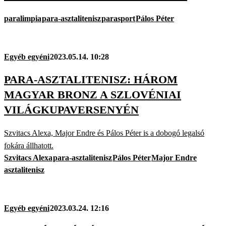
paralimpia
para-asztalitenisz
parasport
Pálos Péter
Egyéb egyéni
2023.05.14. 10:28
PARA-ASZTALITENISZ: HÁROM
MAGYAR BRONZ A SZLOVÉNIAI
VILÁGKUPAVERSENYÉN
Szvitacs Alexa, Major Endre és Pálos Péter is a dobogó legalsó
fokára állhatott.
Szvitacs Alexa
para-asztalitenisz
Pálos Péter
Major Endre
asztalitenisz
Egyéb egyéni
2023.03.24. 12:16