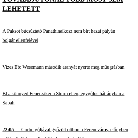
LEHETETT
A Paksot búcsúztató Panathinaikosz nem bírt hazai pályán
bolgár ellenfelével
Vizes Eb: Wesemann második aranyát nyerte meg műugrásban
BL: könnyed Fener-siker a Sturm ellen, egygólos hátrányban a
Sabah
22:05
— Corbu góljával győzött otthon a Ferencváros, előnyben