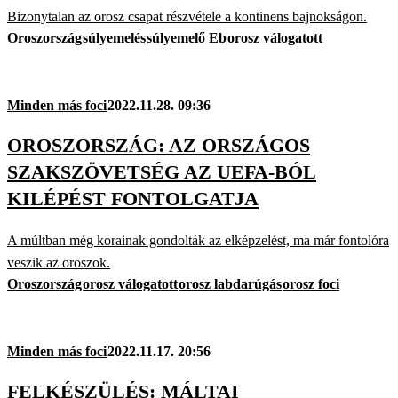
Bizonytalan az orosz csapat részvétele a kontinens bajnokságon.
Oroszország
súlyemelés
súlyemelő Eb
orosz válogatott
Minden más foci
2022.11.28. 09:36
OROSZORSZÁG: AZ ORSZÁGOS
SZAKSZÖVETSÉG AZ UEFA-BÓL
KILÉPÉST FONTOLGATJA
A múltban még korainak gondolták az elképzelést, ma már fontolóra
veszik az oroszok.
Oroszország
orosz válogatott
orosz labdarúgás
orosz foci
Minden más foci
2022.11.17. 20:56
FELKÉSZÜLÉS: MÁLTAI