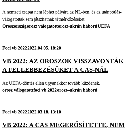
A nemzeti csapat nem léphet pályára az NL-ben, és az utánpótlás-
válogatottak sem játszhatnak tétmérkőzéseket.
Oroszország
orosz válogatott
orosz-ukrán háború
UEFA
Foci vb 2022
2022.04.05. 18:20
VB 2022: AZ OROSZOK VISSZAVONTÁK
A FELLEBBEZÉSÜKET A CAS-NÁL
Az UEFA-döntés ellen ugyanakkor tovább küzdenek.
orosz válogatott
foci vb 2022
orosz–ukrán háború
Foci vb 2022
2022.03.18. 13:10
VB 2022: A CAS MEGERŐSÍTETTE, NEM