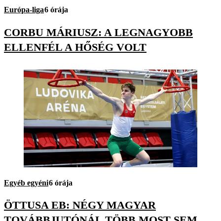
Európa-liga
6 órája
CORBU MÁRIUSZ: A LEGNAGYOBB
ELLENFÉL A HŐSÉG VOLT
Egyéb egyéni
6 órája
ÖTTUSA EB: NÉGY MAGYAR
TOVÁBBJUTÓNÁL TÖBB MOST SEM