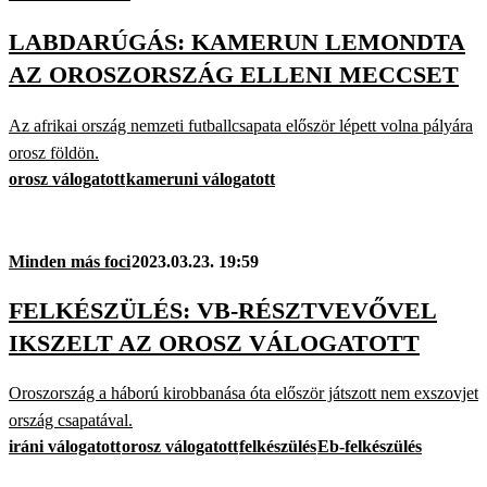
LABDARÚGÁS: KAMERUN LEMONDTA
AZ OROSZORSZÁG ELLENI MECCSET
Az afrikai ország nemzeti futballcsapata először lépett volna pályára
orosz földön.
orosz válogatott
kameruni válogatott
Minden más foci
2023.03.23. 19:59
FELKÉSZÜLÉS: VB-RÉSZTVEVŐVEL
IKSZELT AZ OROSZ VÁLOGATOTT
Oroszország a háború kirobbanása óta először játszott nem exszovjet
ország csapatával.
iráni válogatott
orosz válogatott
felkészülés
Eb-felkészülés