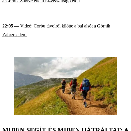
a Górnik Zabrze elleni El-visszavágó előtt
22:05
— Videó: Corbu távolról kilőtte a bal alsót a Górnik
Zabrze ellen!
MIBEN SEGÍT ÉS MIBEN HÁTRÁLTAT: A