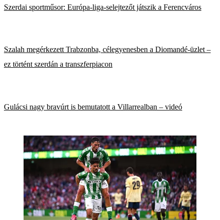
Szerdai sportműsor: Európa-liga-selejtezőt játszik a Ferencváros
Szalah megérkezett Trabzonba, célegyenesben a Diomandé-üzlet –
ez történt szerdán a transzferpiacon
Gulácsi nagy bravúrt is bemutatott a Villarrealban – videó