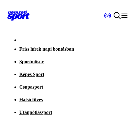
Friss hírek napi bontásban
Sportműsor
Képes Sport
Csupasport
Hátsó füves
Utánpótlássport