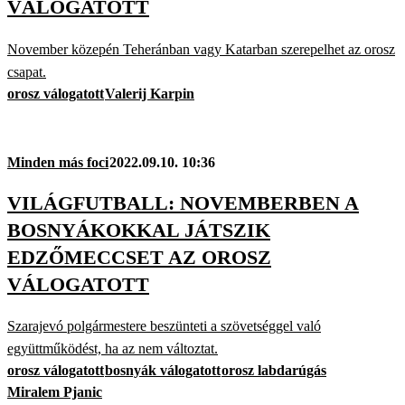
VÁLOGATOTT
November közepén Teheránban vagy Katarban szerepelhet az orosz
csapat.
orosz válogatott
Valerij Karpin
Minden más foci
2022.09.10. 10:36
VILÁGFUTBALL: NOVEMBERBEN A
BOSNYÁKOKKAL JÁTSZIK
EDZŐMECCSET AZ OROSZ
VÁLOGATOTT
Szarajevó polgármestere beszünteti a szövetséggel való
együttműködést, ha az nem változtat.
orosz válogatott
bosnyák válogatott
orosz labdarúgás
Miralem Pjanic