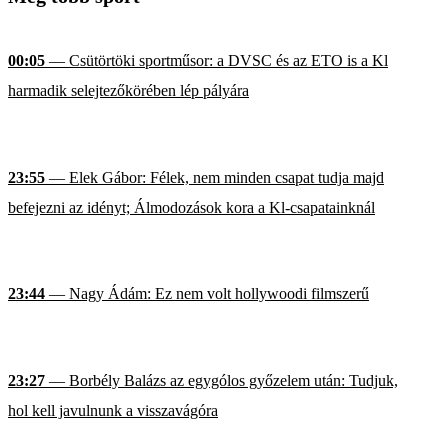
00:05
— Csütörtöki sportműsor: a DVSC és az ETO is a Kl
harmadik selejtezőkörében lép pályára
23:55
— Elek Gábor: Félek, nem minden csapat tudja majd
befejezni az idényt; Álmodozások kora a Kl-csapatainknál
23:44
— Nagy Ádám: Ez nem volt hollywoodi filmszerű
23:27
— Borbély Balázs az egygólos győzelem után: Tudjuk,
hol kell javulnunk a visszavágóra