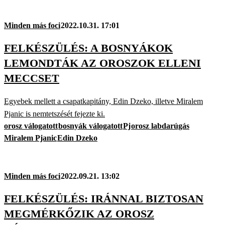
Minden más foci
2022.10.31. 17:01
FELKÉSZÜLÉS: A BOSNYÁKOK
LEMONDTÁK AZ OROSZOK ELLENI
MECCSET
Egyebek mellett a csapatkapitány, Edin Dzeko, illetve Miralem
Pjanic is nemtetszését fejezte ki.
orosz válogatott
bosnyák válogatott
Pj
orosz labdarúgás
Miralem Pjanic
Edin Dzeko
Minden más foci
2022.09.21. 13:02
FELKÉSZÜLÉS: IRÁNNAL BIZTOSAN
MEGMÉRKŐZIK AZ OROSZ