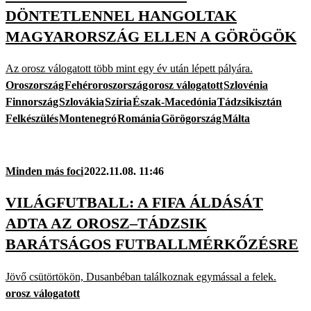
DÖNTETLENNEL HANGOLTAK
MAGYARORSZÁG ELLEN A GÖRÖGÖK
Az orosz válogatott több mint egy év után lépett pályára.
Oroszország
Fehéroroszország
orosz válogatott
Szlovénia
Finnország
Szlovákia
Szíria
Észak-Macedónia
Tádzsikisztán
Felkészülés
Montenegró
Románia
Görögország
Málta
Minden más foci
2022.11.08. 11:46
VILÁGFUTBALL: A FIFA ÁLDÁSÁT
ADTA AZ OROSZ–TÁDZSIK
BARÁTSÁGOS FUTBALLMÉRKŐZÉSRE
Jövő csütörtökön, Dusanbéban találkoznak egymással a felek.
orosz válogatott