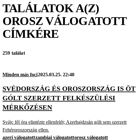
TALÁLATOK A(Z)
OROSZ VÁLOGATOTT
CÍMKÉRE
259 találat
Minden más foci
2025.03.25. 22:40
SVÉDORSZÁG ÉS OROSZORSZÁG IS ÖT
GÓLT SZERZETT FELKÉSZÜLÉSI
MÉRKŐZÉSEN
Svájc fél óra elintézte ellenfelét; Azerbajdzsán gólt sem szerzett
Fehéroroszország ellen.
azeri válogatott
zambiai válogatott
orosz válogatott