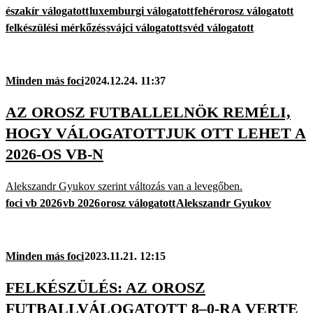
északír válogatott
luxemburgi válogatott
fehérorosz válogatott
felkészülési mérkőzés
svájci válogatott
svéd válogatott
Minden más foci
2024.12.24. 11:37
AZ OROSZ FUTBALLELNÖK REMÉLI,
HOGY VÁLOGATOTTJUK OTT LEHET A
2026-OS VB-N
Alekszandr Gyukov szerint változás van a levegőben.
foci vb 2026
vb 2026
orosz válogatott
Alekszandr Gyukov
Minden más foci
2023.11.21. 12:15
FELKÉSZÜLÉS: AZ OROSZ
FUTBALLVÁLOGATOTT 8–0-RA VERTE