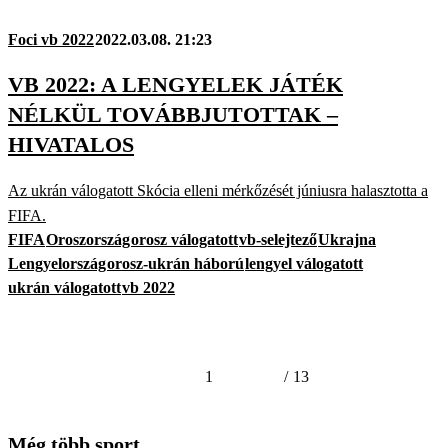
Foci vb 2022
2022.03.08. 21:23
VB 2022: A LENGYELEK JÁTÉK
NÉLKÜL TOVÁBBJUTOTTAK –
HIVATALOS
Az ukrán válogatott Skócia elleni mérkőzését júniusra halasztotta a
FIFA.
FIFA
Oroszország
orosz válogatott
vb-selejtező
Ukrajna
Lengyelország
orosz-ukrán háború
lengyel válogatott
ukrán válogatott
vb 2022
1
/
13
Még több sport