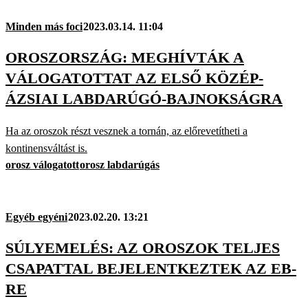
Minden más foci
2023.03.14. 11:04
OROSZORSZÁG: MEGHÍVTÁK A
VÁLOGATOTTAT AZ ELSŐ KÖZÉP-
ÁZSIAI LABDARÚGÓ-BAJNOKSÁGRA
Ha az oroszok részt vesznek a tornán, az előrevetítheti a
kontinensváltást is.
orosz válogatott
orosz labdarúgás
Egyéb egyéni
2023.02.20. 13:21
SÚLYEMELÉS: AZ OROSZOK TELJES
CSAPATTAL BEJELENTKEZTEK AZ EB-
RE