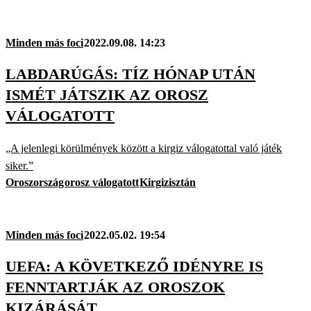
Minden más foci
2022.09.08. 14:23
LABDARÚGÁS: TÍZ HÓNAP UTÁN
ISMÉT JÁTSZIK AZ OROSZ
VÁLOGATOTT
„A jelenlegi körülmények között a kirgiz válogatottal való játék
siker.”
Oroszország
orosz válogatott
Kirgizisztán
Minden más foci
2022.05.02. 19:54
UEFA: A KÖVETKEZŐ IDÉNYRE IS
FENNTARTJÁK AZ OROSZOK
KIZÁRÁSÁT