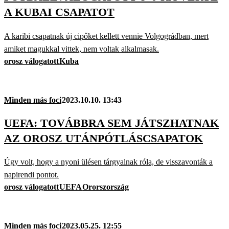
A KUBAI CSAPATOT
A karibi csapatnak új cipőket kellett vennie Volgográdban, mert
amiket magukkal vittek, nem voltak alkalmasak.
orosz válogatott
Kuba
Minden más foci
2023.10.10. 13:43
UEFA: TOVÁBBRA SEM JÁTSZHATNAK
AZ OROSZ UTÁNPÓTLÁSCSAPATOK
Úgy volt, hogy a nyoni ülésen tárgyalnak róla, de visszavonták a
napirendi pontot.
orosz válogatott
UEFA
Ororszország
Minden más foci
2023.05.25. 12:55