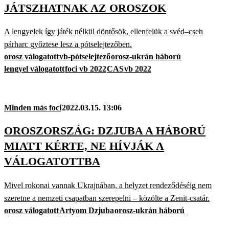
JÁTSZHATNAK AZ OROSZOK
A lengyelek így játék nélkül döntősök, ellenfelük a svéd–cseh
párharc győztese lesz a pótselejtezőben.
orosz válogatott
vb-pótselejtező
orosz-ukrán háború
lengyel válogatott
foci vb 2022
CAS
vb 2022
Minden más foci
2022.03.15. 13:06
OROSZORSZÁG: DZJUBA A HÁBORÚ
MIATT KÉRTE, NE HÍVJÁK A
VÁLOGATOTTBA
Mivel rokonai vannak Ukrajnában, a helyzet rendeződéséig nem
szeretne a nemzeti csapatban szerepelni – közölte a Zenit-csatár.
orosz válogatott
Artyom Dzjuba
orosz-ukrán háború