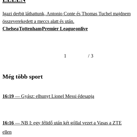
Igazi derbit láthattunk, Antonio Conte és Thomas Tuchel majdnem
összeverekedett a meccs alatt és után.
Chelsea
Tottenham
Premier League
onlive
1
/
3
Még több sport
16:19
— Gyász: elhunyt Lionel Messi édesapja
16:16
— NB I: egy félidő után két góllal vezet a Vasas a ZTE
ellen