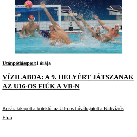
Utánpótlássport
1 órája
VÍZILABDA: A 9. HELYÉRT JÁTSZANAK
AZ U16-OS FIÚK A VB-N
Kosár: kikapott a britektől az U16-os fiúválogatott a B-divíziós
Eb-n