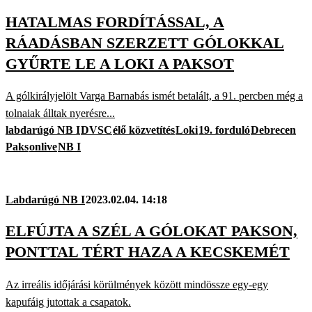
HATALMAS FORDÍTÁSSAL, A
RÁADÁSBAN SZERZETT GÓLOKKAL
GYŰRTE LE A LOKI A PAKSOT
A gólkirályjelölt Varga Barnabás ismét betalált, a 91. percben még a
tolnaiak álltak nyerésre...
labdarúgó NB I
DVSC
élő közvetítés
Loki
19. forduló
Debrecen
Paks
onlive
NB I
Labdarúgó NB I
2023.02.04. 14:18
ELFÚJTA A SZÉL A GÓLOKAT PAKSON,
PONTTAL TÉRT HAZA A KECSKEMÉT
Az irreális időjárási körülmények között mindössze egy-egy
kapufáig jutottak a csapatok.