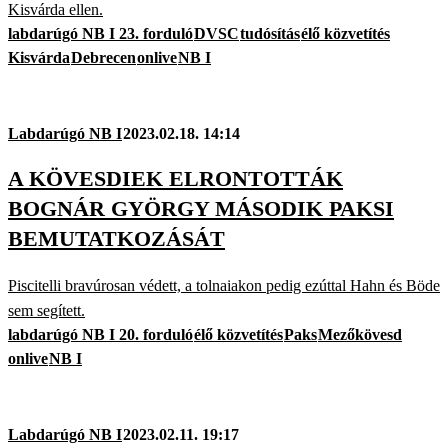
Kisvárda ellen.
labdarúgó NB I 23. forduló
DVSC
tudósítás
élő közvetítés
Kisvárda
Debrecen
onlive
NB I
Labdarúgó NB I
2023.02.18. 14:14
A KÖVESDIEK ELRONTOTTÁK
BOGNÁR GYÖRGY MÁSODIK PAKSI
BEMUTATKOZÁSÁT
Piscitelli bravúrosan védett, a tolnaiakon pedig ezúttal Hahn és Böde
sem segített.
labdarúgó NB I 20. forduló
élő közvetítés
Paks
Mezőkövesd
onlive
NB I
Labdarúgó NB I
2023.02.11. 19:17