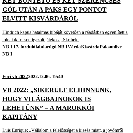
KÉT BÜNTETŐ ÉS KÉT SZERENCSÉS
GÓL UTÁN A PAKS EGY PONTOT
ELVITT KISVÁRDÁRÓL
Hindrich kapus hatalmas hibáját követően a ráadásban egyenlített a
tolnaiak frissen igazolt játékosa, Skribek.
NB I 17. forduló
labdarúgó NB I
Várda
Kisvárda
Paks
onlive
NB I
Foci vb 2022
2022.12.06. 19:40
VB 2022: „SIKERÜLT ELHINNÜNK,
HOGY VILÁGBAJNOKOK IS
LEHETÜNK” – A MAROKKÓI
KAPITÁNY
Luis Enrique: „Vállalom a felelősséget a kiesés miatt, a jövőmről