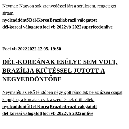
Neymar: Nagyon sok szenvedéssel járt a sérülésem, rengeteget
sírtam.
nyolcaddöntő
Dél-Korea
Brazília
brazil válogatott
dél-koreai válogatott
foci vb 2022
vb 2022
superfeed
onlive
Foci vb 2022
2022.12.05. 19:50
DÉL-KOREÁNAK ESÉLYE SEM VOLT,
BRAZÍLIA KIÜTÉSSEL JUTOTT A
NEGYEDDÖNTŐBE
Neymarék az első félidőben négy gólt rámoltak be az ázsiai csapat
kapujába, a koreaiak csak a szépítésnek örülhettek.
nyolcaddöntő
Dél-Korea
Brazília
brazil válogatott
dél-koreai válogatott
foci vb 2022
vb 2022
onlive