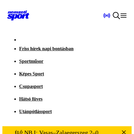
Friss hírek napi bontásban
Sportműsor
Képes Sport
Csupasport
Hátsó füves
Utánpótlássport
NB I: Vasas–Zalaegerszeg 2–0
ÉLŐ