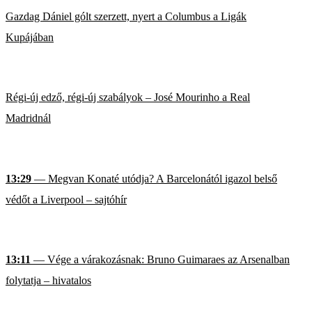
Gazdag Dániel gólt szerzett, nyert a Columbus a Ligák
Kupájában
Régi-új edző, régi-új szabályok – José Mourinho a Real
Madridnál
13:29
— Megvan Konaté utódja? A Barcelonától igazol belső
védőt a Liverpool – sajtóhír
13:11
— Vége a várakozásnak: Bruno Guimaraes az Arsenalban
folytatja – hivatalos