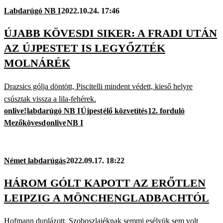
Labdarúgó NB I
2022.10.24. 17:46
ÚJABB KÖVESDI SIKER: A FRADI UTÁN
AZ ÚJPESTET IS LEGYŐZTÉK
MOLNÁRÉK
Drazsics gólja döntött, Piscitelli mindent védett, kieső helyre
csúsztak vissza a lila-fehérek.
onlive!
labdarúgó NB I
Újpest
élő közvetítés
12. forduló
Mezőkövesd
onlive
NB I
Német labdarúgás
2022.09.17. 18:22
HÁROM GÓLT KAPOTT AZ ERŐTLEN
LEIPZIG A MÖNCHENGLADBACHTÓL
Hofmann duplázott, Szoboszlaiéknak semmi esélyük sem volt