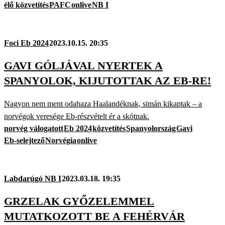
élő közvetítés
PAFC
onlive
NB I
Foci Eb 2024
2023.10.15. 20:35
GAVI GÓLJÁVAL NYERTEK A
SPANYOLOK, KIJUTOTTAK AZ EB-RE!
Nagyon nem ment odahaza Haalandéknak, simán kikaptak – a
norvégok veresége Eb-részvételt ér a skótnak.
norvég válogatott
Eb 2024
közvetítés
Spanyolország
Gavi
Eb-selejtező
Norvégia
onlive
Labdarúgó NB I
2023.03.18. 19:35
GRZELAK GYŐZELEMMEL
MUTATKOZOTT BE A FEHÉRVÁR