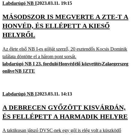
Labdarúgó NB I
2023.03.11. 19:15
MÁSODSZOR IS MEGVERTE A ZTE-T A
HONVÉD, ÉS ELLÉPETT A KIESŐ
HELYRŐL
Az élete első NB I-es gólját szerző, 20 esztendős Kocsis Dominik
találata döntötte el a három pont sorsát.
labdarúgó NB I 23. forduló
Honvéd
élő közvetítés
Zalaegerszeg
onlive
NB I
ZTE
Labdarúgó NB I
2023.03.11. 14:13
A DEBRECEN GYŐZÖTT KISVÁRDÁN,
ÉS FELLÉPETT A HARMADIK HELYRE
A taktikusan játszó DVSC-nek egy gól is elég volt a küszködő