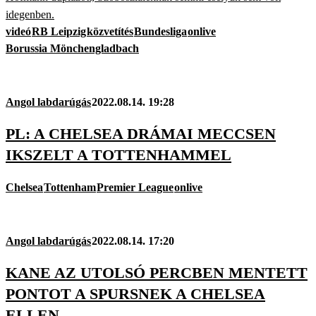
idegenben.
videó
RB Leipzig
közvetítés
Bundesliga
onlive
Borussia Mönchengladbach
Angol labdarúgás
2022.08.14. 19:28
PL: A CHELSEA DRÁMAI MECCSEN
IKSZELT A TOTTENHAMMEL
Chelsea
Tottenham
Premier League
onlive
Angol labdarúgás
2022.08.14. 17:20
KANE AZ UTOLSÓ PERCBEN MENTETT
PONTOT A SPURSNEK A CHELSEA
ELLEN