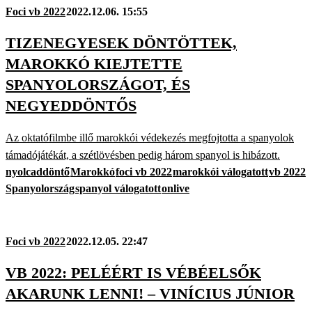
Foci vb 2022
2022.12.06. 15:55
TIZENEGYESEK DÖNTÖTTEK,
MAROKKÓ KIEJTETTE
SPANYOLORSZÁGOT, ÉS
NEGYEDDÖNTŐS
Az oktatófilmbe illő marokkói védekezés megfojtotta a spanyolok
támadójátékát, a szétlövésben pedig három spanyol is hibázott.
nyolcaddöntő
Marokkó
foci vb 2022
marokkói válogatott
vb 2022
Spanyolország
spanyol válogatott
onlive
Foci vb 2022
2022.12.05. 22:47
VB 2022: PELÉÉRT IS VÉBÉELSŐK
AKARUNK LENNI! – VINÍCIUS JÚNIOR