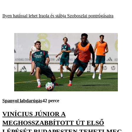
Ilyen hatással lehet Iraola és stábja Szoboszlai pontrúgásaira
Spanyol labdarúgás
42 perce
VINÍCIUS JÚNIOR A
MEGHOSSZABBÍTOTT ÚT ELSŐ
LÉPÉSÉT BUDAPESTEN TEHETI MEG