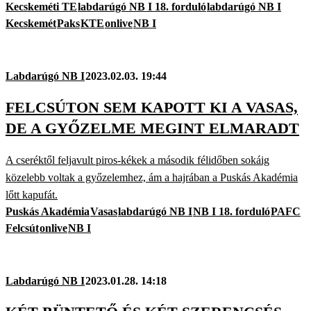
Kecskeméti TE
labdarúgó NB I 18. forduló
labdarúgó NB I
Kecskemét
Paks
KTE
onlive
NB I
Labdarúgó NB I
2023.02.03. 19:44
FELCSÚTON SEM KAPOTT KI A VASAS,
DE A GYŐZELME MEGINT ELMARADT
A cseréktől feljavult piros-kékek a második félidőben sokáig
közelebb voltak a győzelemhez, ám a hajrában a Puskás Akadémia
lőtt kapufát.
Puskás Akadémia
Vasas
labdarúgó NB I
NB I 18. forduló
PAFC
Felcsút
onlive
NB I
Labdarúgó NB I
2023.01.28. 14:18