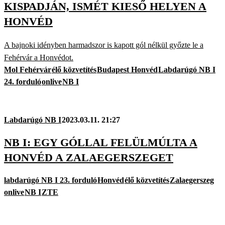
KISPADJÁN, ISMÉT KIESŐ HELYEN A
HONVÉD
A bajnoki idényben harmadszor is kapott gól nélkül győzte le a
Fehérvár a Honvédot.
Mol Fehérvár
élő közvetítés
Budapest Honvéd
Labdarúgó NB I
24. forduló
onlive
NB I
Labdarúgó NB I
2023.03.11. 21:27
NB I: EGY GÓLLAL FELÜLMÚLTA A
HONVÉD A ZALAEGERSZEGET
labdarúgó NB I 23. forduló
Honvéd
élő közvetítés
Zalaegerszeg
onlive
NB I
ZTE