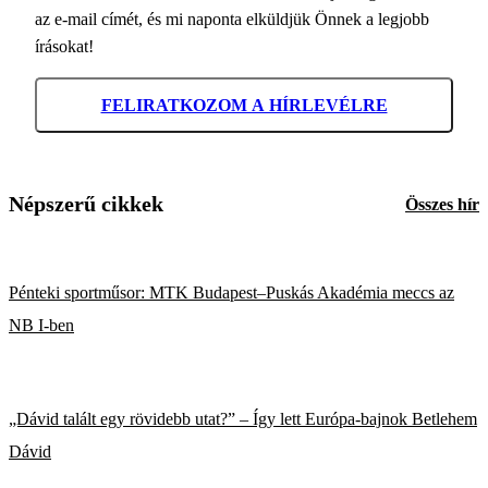
az e-mail címét, és mi naponta elküldjük Önnek a legjobb
írásokat!
FELIRATKOZOM A HÍRLEVÉLRE
Népszerű cikkek
Összes hír
Pénteki sportműsor: MTK Budapest–Puskás Akadémia meccs az
NB I-ben
„Dávid talált egy rövidebb utat?” – Így lett Európa-bajnok Betlehem
Dávid