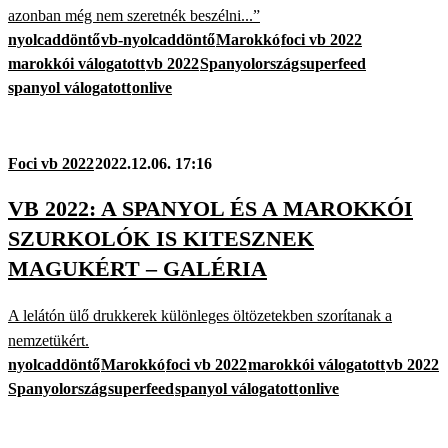
azonban még nem szeretnék beszélni...”
nyolcaddöntő
vb-nyolcaddöntő
Marokkó
foci vb 2022
marokkói válogatott
vb 2022
Spanyolország
superfeed
spanyol válogatott
onlive
Foci vb 2022
2022.12.06. 17:16
VB 2022: A SPANYOL ÉS A MAROKKÓI
SZURKOLÓK IS KITESZNEK
MAGUKÉRT – GALÉRIA
A lelátón ülő drukkerek különleges öltözetekben szorítanak a
nemzetükért.
nyolcaddöntő
Marokkó
foci vb 2022
marokkói válogatott
vb 2022
Spanyolország
superfeed
spanyol válogatott
onlive