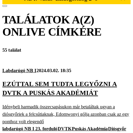
TALÁLATOK A(Z)
ONLIVE
CÍMKÉRE
55 találat
Labdarúgó NB I
2024.03.02. 18:35
EZÚTTAL SEM TUDTA LEGYŐZNI A
DVTK A PUSKÁS AKADÉMIÁT
Idénybeli harmadik összecsapásukon már betaláltak ugyan a
diósgyőriek a felcsútiaknak, Edomwonyi gólja azonban csak az egy
ponthoz volt elegendő
labdarúgó NB I 23. forduló
DVTK
Puskás Akadémia
Diósgyőr