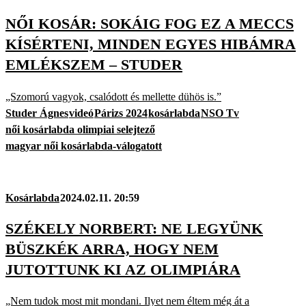
NŐI KOSÁR: SOKÁIG FOG EZ A MECCS
KÍSÉRTENI, MINDEN EGYES HIBÁMRA
EMLÉKSZEM – STUDER
„Szomorú vagyok, csalódott és mellette dühös is.”
Studer Ágnes
videó
Párizs 2024
kosárlabda
NSO Tv
női kosárlabda olimpiai selejtező
magyar női kosárlabda-válogatott
Kosárlabda
2024.02.11. 20:59
SZÉKELY NORBERT: NE LEGYÜNK
BÜSZKÉK ARRA, HOGY NEM
JUTOTTUNK KI AZ OLIMPIÁRA
„Nem tudok most mit mondani. Ilyet nem éltem még át a