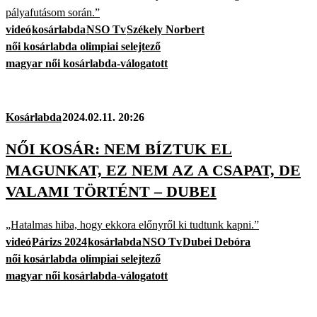
pályafutásom során.”
videó
kosárlabda
NSO Tv
Székely Norbert
női kosárlabda olimpiai selejtező
magyar női kosárlabda-válogatott
Kosárlabda
2024.02.11. 20:26
NŐI KOSÁR: NEM BÍZTUK EL
MAGUNKAT, EZ NEM AZ A CSAPAT, DE
VALAMI TÖRTÉNT – DUBEI
„Hatalmas hiba, hogy ekkora előnyről ki tudtunk kapni.”
videó
Párizs 2024
kosárlabda
NSO Tv
Dubei Debóra
női kosárlabda olimpiai selejtező
magyar női kosárlabda-válogatott