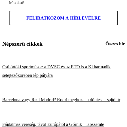
írásokat!
FELIRATKOZOM A HÍRLEVÉLRE
Népszerű cikkek
Összes hír
Csütörtöki sportműsor: a DVSC és az ETO is a Kl harmadik
selejtezőkörében lép pályára
Barcelona vagy Real Madrid? Rodri meghozta a döntést – sajtóhír
Fájdalmas vereség, távol Európától a Górnik – lapszemle