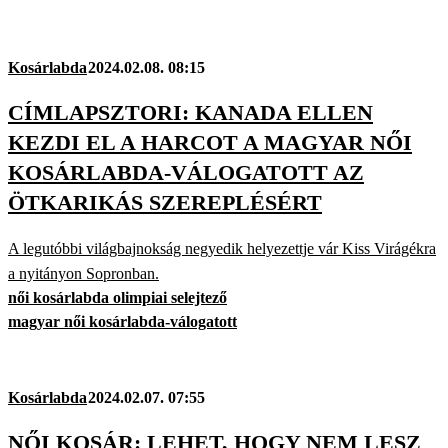
Kosárlabda
2024.02.08. 08:15
CÍMLAPSZTORI: KANADA ELLEN
KEZDI EL A HARCOT A MAGYAR NŐI
KOSÁRLABDA-VÁLOGATOTT AZ
ÖTKARIKÁS SZEREPLÉSÉRT
A legutóbbi világbajnokság negyedik helyezettje vár Kiss Virágékra
a nyitányon Sopronban.
női kosárlabda olimpiai selejtező
magyar női kosárlabda-válogatott
Kosárlabda
2024.02.07. 07:55
NŐI KOSÁR: LEHET, HOGY NEM LESZ