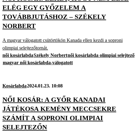
ELÉG EGY GYŐZELEM A
TOVÁBBJUTÁSHOZ – SZÉKELY
NORBERT
A magyar válogatott csütörtökön Kanada ellen kezdi a soproni
olimpiai selejtezőtornát.
női kosárlabda
Székely Norbert
női kosárlabda olimpiai selejtező
magyar női kosárlabda-válogatott
Kosárlabda
2024.01.23. 10:08
NŐI KOSÁR: A GYŐR KANADAI
JÁTÉKOSA KEMÉNY MECCSEKRE
SZÁMÍT A SOPRONI OLIMPIAI
SELEJTEZŐN