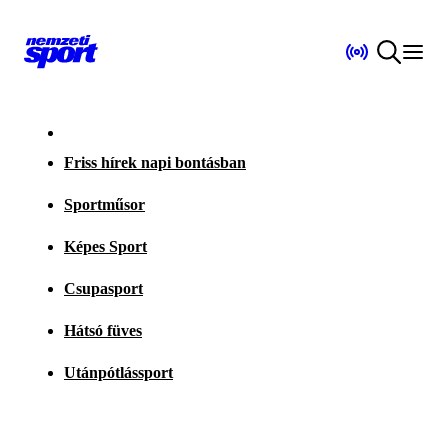
Friss hírek napi bontásban
Sportműsor
Képes Sport
Csupasport
Hátsó füves
Utánpótlássport