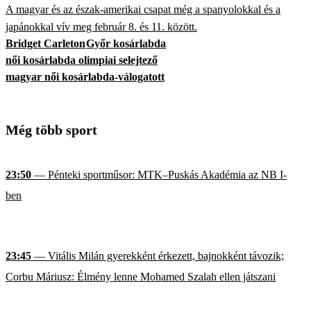
A magyar és az észak-amerikai csapat még a spanyolokkal és a
japánokkal vív meg február 8. és 11. között.
Bridget Carleton
Győr kosárlabda
női kosárlabda olimpiai selejtező
magyar női kosárlabda-válogatott
Még több sport
23:50
— Pénteki sportműsor: MTK–Puskás Akadémia az NB I-
ben
23:45
— Vitális Milán gyerekként érkezett, bajnokként távozik;
Corbu Máriusz: Élmény lenne Mohamed Szalah ellen játszani