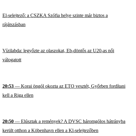
El-selejtező: a CSZKA Szófia helye szinte már biztos a
rájátszásban
Vízilabda: legyőzte az olaszokat, Eb-döntős az U20-as női
válogatott
20:53
— Korai öngól okozta az ETO vesztét, Győrben fordítani
kell a Riga ellen
20:50
— Elúsztak a remények? A DVSC háromgólos hátrányba
került otthon a Köbenhavn ellen a Kl-selejtezőben