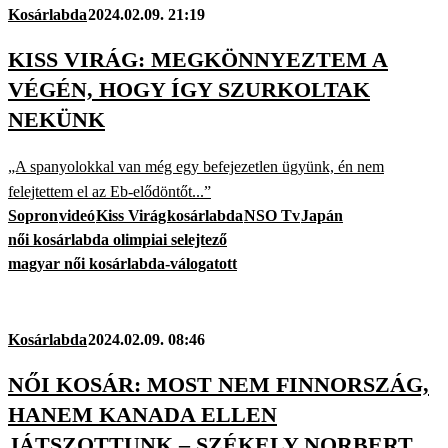
Kosárlabda
2024.02.09. 21:19
KISS VIRÁG: MEGKÖNNYEZTEM A
VÉGÉN, HOGY ÍGY SZURKOLTAK
NEKÜNK
„A spanyolokkal van még egy befejezetlen ügyünk, én nem
felejtettem el az Eb-elődöntőt...”
Sopron
videó
Kiss Virág
kosárlabda
NSO Tv
Japán
női kosárlabda olimpiai selejtező
magyar női kosárlabda-válogatott
Kosárlabda
2024.02.09. 08:46
NŐI KOSÁR: MOST NEM FINNORSZÁG,
HANEM KANADA ELLEN
JÁTSZOTTUNK – SZÉKELY NORBERT