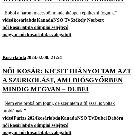
„Ebből a három meccsből mindenképpen építkezni fogunk.”
videó
kosárlabda
Kanada
NSO Tv
Székely Norbert
női kosárlabda olimpiai selejtező
magyar női kosárlabda-válogatott
Kosárlabda
2024.02.08. 21:54
NŐI KOSÁR: KICSIT HIÁNYOLTAM AZT
A SZURKOLÁST, AMI DIÓSGYŐRBEN
MINDIG MEGVAN – DUBEI
„Nem erre próbálom fogni, de szerintem a fújással is voltak
problémák.”
videó
Párizs 2024
kosárlabda
Kanada
NSO Tv
Dubei Debóra
női kosárlabda olimpiai selejtező
magyar női kosárlabda-válogatott