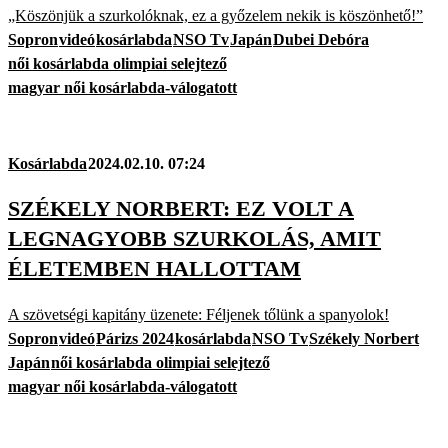
„Köszönjük a szurkolóknak, ez a győzelem nekik is köszönhető!”
Sopron
videó
kosárlabda
NSO Tv
Japán
Dubei Debóra
női kosárlabda olimpiai selejtező
magyar női kosárlabda-válogatott
Kosárlabda
2024.02.10. 07:24
SZÉKELY NORBERT: EZ VOLT A
LEGNAGYOBB SZURKOLÁS, AMIT
ÉLETEMBEN HALLOTTAM
A szövetségi kapitány üzenete: Féljenek tőlünk a spanyolok!
Sopron
videó
Párizs 2024
kosárlabda
NSO Tv
Székely Norbert
Japán
női kosárlabda olimpiai selejtező
magyar női kosárlabda-válogatott