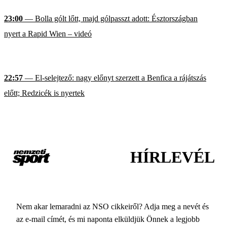
23:00
— Bolla gólt lőtt, majd gólpasszt adott: Észtországban
nyert a Rapid Wien – videó
22:57
— El-selejtező: nagy előnyt szerzett a Benfica a rájátszás
előtt; Redzicék is nyertek
HÍRLEVÉL
Nem akar lemaradni az NSO cikkeiről? Adja meg a nevét és
az e-mail címét, és mi naponta elküldjük Önnek a legjobb