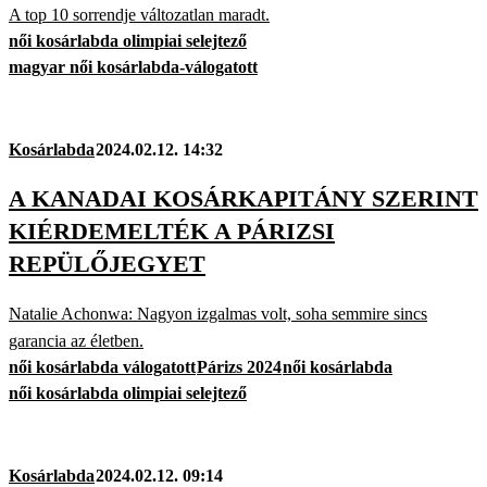
A top 10 sorrendje változatlan maradt.
női kosárlabda olimpiai selejtező
magyar női kosárlabda-válogatott
Kosárlabda
2024.02.12. 14:32
A KANADAI KOSÁRKAPITÁNY SZERINT
KIÉRDEMELTÉK A PÁRIZSI
REPÜLŐJEGYET
Natalie Achonwa: Nagyon izgalmas volt, soha semmire sincs
garancia az életben.
női kosárlabda válogatott
Párizs 2024
női kosárlabda
női kosárlabda olimpiai selejtező
Kosárlabda
2024.02.12. 09:14