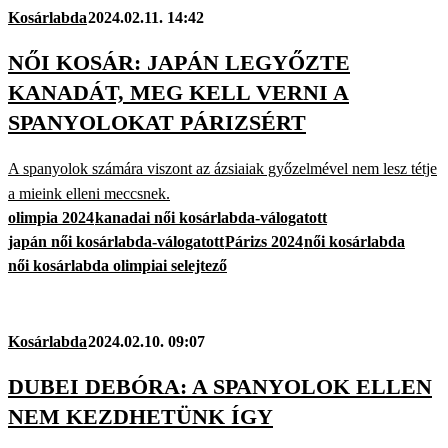
Kosárlabda
2024.02.11. 14:42
NŐI KOSÁR: JAPÁN LEGYŐZTE
KANADÁT, MEG KELL VERNI A
SPANYOLOKAT PÁRIZSÉRT
A spanyolok számára viszont az ázsiaiak győzelmével nem lesz tétje
a mieink elleni meccsnek.
olimpia 2024
kanadai női kosárlabda-válogatott
japán női kosárlabda-válogatott
Párizs 2024
női kosárlabda
női kosárlabda olimpiai selejtező
Kosárlabda
2024.02.10. 09:07
DUBEI DEBÓRA: A SPANYOLOK ELLEN
NEM KEZDHETÜNK ÍGY