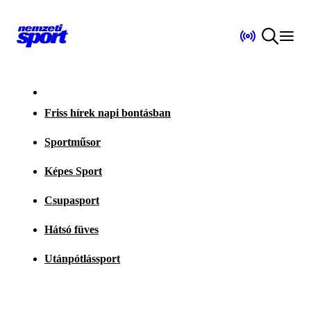
Friss hírek napi bontásban
Sportműsor
Képes Sport
Csupasport
Hátsó füves
Utánpótlássport