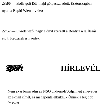
23:00
— Bolla gólt lőtt, majd gólpasszt adott: Észtországban
nyert a Rapid Wien – videó
22:57
— El-selejtező: nagy előnyt szerzett a Benfica a rájátszás
előtt; Redzicék is nyertek
HÍRLEVÉL
Nem akar lemaradni az NSO cikkeiről? Adja meg a nevét és
az e-mail címét, és mi naponta elküldjük Önnek a legjobb
írásokat!