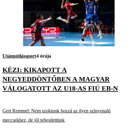
Utánpótlássport
4 órája
KÉZI: KIKAPOTT A
NEGYEDDÖNTŐBEN A MAGYAR
VÁLOGATOTT AZ U18-AS FIÚ EB-N
Gert Remmel: Nem szoktunk hozzá az ilyen színvonalú
meccsekhez, de jól teljesítettünk