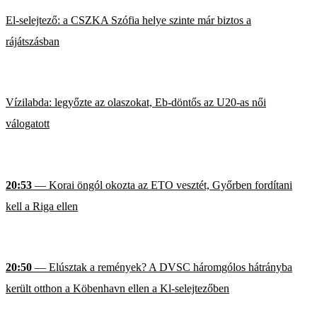
El-selejtező: a CSZKA Szófia helye szinte már biztos a
rájátszásban
Vízilabda: legyőzte az olaszokat, Eb-döntős az U20-as női
válogatott
20:53
— Korai öngól okozta az ETO vesztét, Győrben fordítani
kell a Riga ellen
20:50
— Elúsztak a remények? A DVSC háromgólos hátrányba
került otthon a Köbenhavn ellen a Kl-selejtezőben