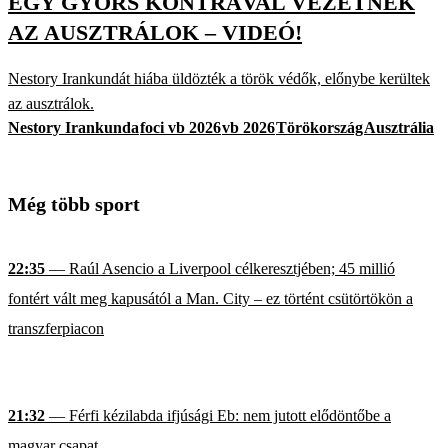
EGY GYORS KONTRÁVAL VEZETNEK
AZ AUSZTRÁLOK – VIDEÓ!
Nestory Irankundát hiába üldözték a török védők, előnybe kerültek
az ausztrálok.
Nestory Irankunda
foci vb 2026
vb 2026
Törökország
Ausztrália
Még több sport
22:35
— Raúl Asencio a Liverpool célkeresztjében; 45 millió
fontért vált meg kapusától a Man. City – ez történt csütörtökön a
transzferpiacon
21:32
— Férfi kézilabda ifjúsági Eb: nem jutott elődöntőbe a
magyar csapat