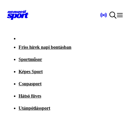
Friss hírek napi bontásban
Sportműsor
Képes Sport
Csupasport
Hátsó füves
Utánpótlássport