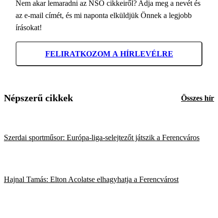
Nem akar lemaradni az NSO cikkeiről? Adja meg a nevét és
az e-mail címét, és mi naponta elküldjük Önnek a legjobb
írásokat!
FELIRATKOZOM A HÍRLEVÉLRE
Népszerű cikkek
Összes hír
Szerdai sportműsor: Európa-liga-selejtezőt játszik a Ferencváros
Hajnal Tamás: Elton Acolatse elhagyhatja a Ferencvárost