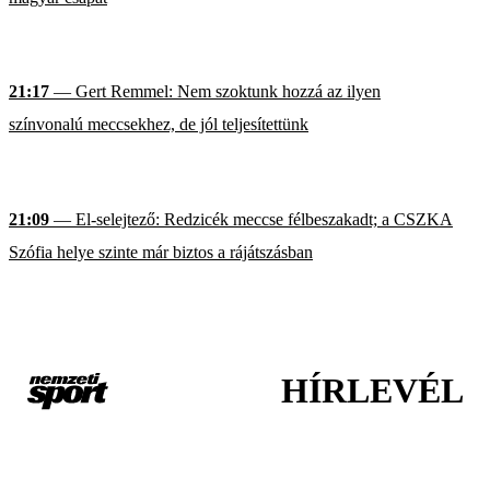
21:17
— Gert Remmel: Nem szoktunk hozzá az ilyen
színvonalú meccsekhez, de jól teljesítettünk
21:09
— El-selejtező: Redzicék meccse félbeszakadt; a CSZKA
Szófia helye szinte már biztos a rájátszásban
HÍRLEVÉL