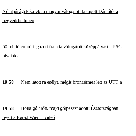
Női ifjúsági kézi-vb: a magyar válogatott kikapott Dániától a
negyeddöntőben
50 millió euróért igazolt francia válogatott középpályást a PSG –
hivatalos
19:58
— Nem látott rá esélyt, mégis bronzérmes lett az UTT-n
19:58
— Bolla gólt lőtt, majd gólpasszt adott: Észtországban
nyert a Rapid Wien – videó