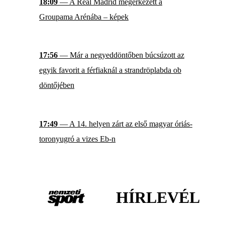
18:09
— A Real Madrid megérkezett a
Groupama Arénába – képek
17:56
— Már a negyeddöntőben búcsúzott az
egyik favorit a férfiaknál a strandröplabda ob
döntőjében
17:49
— A 14. helyen zárt az első magyar óriás-
toronyugró a vizes Eb-n
HÍRLEVÉL