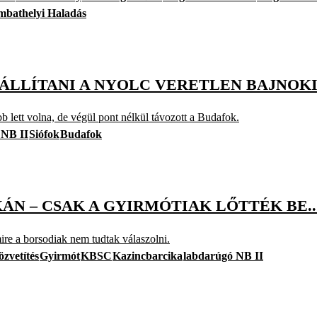
mbathelyi Haladás
ÁLLÍTANI A NYOLC VERETLEN BAJNOK
b lett volna, de végül pont nélkül távozott a Budafok.
 NB II
Siófok
Budafok
N – CSAK A GYIRMÓTIAK LŐTTÉK BE..
ire a borsodiak nem tudtak válaszolni.
özvetítés
Gyirmót
KBSC
Kazincbarcika
labdarúgó NB II