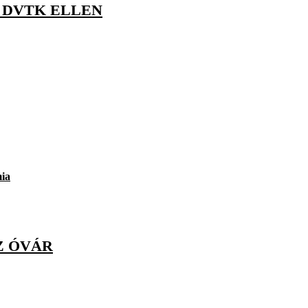
K DVTK ELLEN
ia
Z ÓVÁR