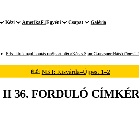
Kézi
Amerika
F1
Egyéni
Csapat
Galéria
Friss hírek napi bontásban
Sportműsor
Képes Sport
Csupasport
Hátsó füves
Utá
NB I: Kisvárda–Újpest 1–2
ÉLŐ!
 II 36. FORDULÓ
CÍMKÉR