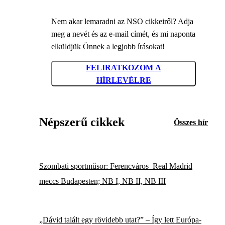
Nem akar lemaradni az NSO cikkeiről? Adja
meg a nevét és az e-mail címét, és mi naponta
elküldjük Önnek a legjobb írásokat!
FELIRATKOZOM A
HÍRLEVÉLRE
Népszerű cikkek
Összes hír
Szombati sportműsor: Ferencváros–Real Madrid
meccs Budapesten; NB I, NB II, NB III
„Dávid talált egy rövidebb utat?” – Így lett Európa-