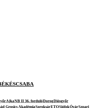
 BÉKÉSCSABA
yőr
Ajka
NB II 36. forduló
Dorog
Diósgyőr
ád Grosics Akadémia
Soroksár
ETO
Siófok
Óvár
Szpari