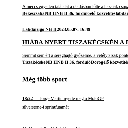
A meccs egyetlen találatát a ráadásban lőtte a hazaiak csa
Békéscsaba
NB II
NB II 36. forduló
élő közvetítés
labda
Labdarúgó NB II
2023.05.07. 16:49
HIÁBA NYERT TISZAKÉCSKÉN A
Semmit sem ért a sereghajtó győzelme, a vetélytársak pontsz
Tiszakécske
NB II
NB II 36. forduló
Dorog
élő közvetíté
Még több sport
18:22
— Jorge Martín nyerte meg a MotoGP
silverstone-i sprintfutamát