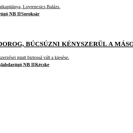
patkapitánya, Lovrencsics Balázs.
rúgó NB II
Soroksár
 DOROG, BÚCSÚZNI KÉNYSZERÜL A MÁ
erzései miatt biztossá vált a kiesése.
s
labdarúgó NB II
Kécske