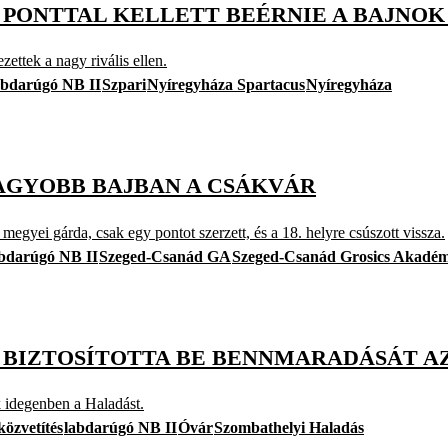
GY PONTTAL KELLETT BEÉRNIE A BAJNO
ettek a nagy rivális ellen.
abdarúgó NB II
Szpari
Nyíregyháza Spartacus
Nyíregyháza
NAGYOBB BAJBAN A CSÁKVÁR
megyei gárda, csak egy pontot szerzett, és a 18. helyre csúszott vissza.
abdarúgó NB II
Szeged-Csanád GA
Szeged-Csanád Grosics Akadém
BIZTOSÍTOTTA BE BENNMARADÁSÁT A
k idegenben a Haladást.
közvetítés
labdarúgó NB II
Óvár
Szombathelyi Haladás