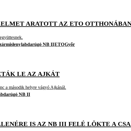
ZELMET ARATOTT AZ ETO OTTHONÁBA
együttesnek.
zármisleny
labdarúgó NB II
ETO
Győr
TÁK LE AZ AJKÁT
nc a második helyre vágyó Ajkánál.
abdarúgó NB II
ENÉRE IS AZ NB III FELÉ LÖKTE A CS