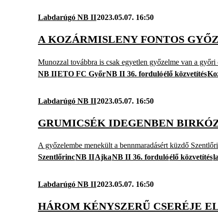
Labdarúgó NB II
2023.05.07. 16:50
A KOZÁRMISLENY FONTOS GYŐ
Munozzal továbbra is csak egyetlen győzelme van a győri 
NB II
ETO FC Győr
NB II 36. forduló
élő közvetítés
Ko
Labdarúgó NB II
2023.05.07. 16:50
GRUMICSÉK IDEGENBEN BIRKÓZ
A győzelembe menekült a bennmaradásért küzdő Szentlőri
Szentlőrinc
NB II
Ajka
NB II 36. forduló
élő közvetítés
l
Labdarúgó NB II
2023.05.07. 16:50
HÁROM KÉNYSZERŰ CSERÉJE ELL