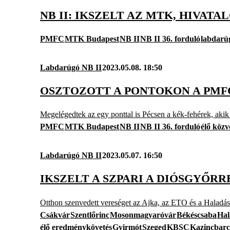
NB II: IKSZELT AZ MTK, HIVAT
PMFC
MTK Budapest
NB II
NB II 36. forduló
labdarú
Labdarúgó NB II
2023.05.08. 18:50
OSZTOZOTT A PONTOKON A PMFC
Megelégedtek az egy ponttal is Pécsen a kék-fehérek, akik
PMFC
MTK Budapest
NB II
NB II 36. forduló
élő közv
Labdarúgó NB II
2023.05.07. 16:50
IKSZELT A SZPARI A DIÓSGYŐRR
Otthon szenvedett vereséget az Ajka, az ETO és a Haladás 
Csákvár
Szentlőrinc
Mosonmagyaróvár
Békéscsaba
Hal
élő eredménykövetés
Gyirmót
Szeged
KBSC
Kazincbarc