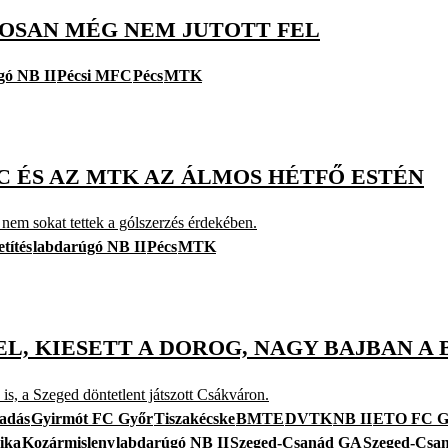
ALOSAN MÉG NEM JUTOTT FEL
gó NB II
Pécsi MFC
Pécs
MTK
 ÉS AZ MTK AZ ÁLMOS HÉTFŐ ESTÉN
 nem sokat tettek a gólszerzés érdekében.
etítés
labdarúgó NB II
Pécs
MTK
EL, KIESETT A DOROG, NAGY BAJBAN A
is, a Szeged döntetlent játszott Csákváron.
adás
Gyirmót FC Győr
Tiszakécske
BMTE
DVTK
NB II
ETO FC G
ika
Kozármisleny
labdarúgó NB II
Szeged-Csanád GA
Szeged-Csan