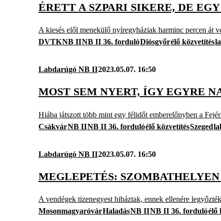
ÉRETT A SZPARI SIKERE, DE E
A kiesés elől menekülő nyíregyháziak harminc percen át vez
DVTK
NB II
NB II 36. forduló
Diósgyőr
élő közvetítés
l
Labdarúgó NB II
2023.05.07. 16:50
MOST SEM NYERT, ÍGY EGYRE 
Hiába játszott több mint egy félidőt emberelőnyben a Fejér 
Csákvár
NB II
NB II 36. forduló
élő közvetítés
Szeged
l
Labdarúgó NB II
2023.05.07. 16:50
MEGLEPETÉS: SZOMBATHELYEN 
A vendégek tizenegyest hibáztak, ennek ellenére legyőzté
Mosonmagyaróvár
Haladás
NB II
NB II 36. forduló
élő 