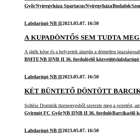
Győr
Nyíregyháza Spartacus
Nyíregyháza
Budafok
Szo
Labdarúgó NB II
2023.05.07. 16:50
A KUPADÖNTŐS SEM TUDTA MEG
A játék képe és a helyzetek alapján a döntetlen igazságosab
BMTE
NB II
NB II 36. forduló
élő közvetítés
labdarúgó
Labdarúgó NB II
2023.05.07. 16:50
KÉT BÜNTETŐ DÖNTÖTT BARCIKÁ
Soltész Dominik tizenegyesből szerezte meg a vezetést, am
Gyirmót FC Győr
NB II
NB II 36. forduló
Barcika
élő k
Labdarúgó NB II
2023.05.07. 16:50