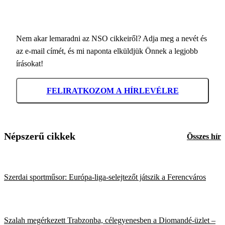
Nem akar lemaradni az NSO cikkeiről? Adja meg a nevét és
az e-mail címét, és mi naponta elküldjük Önnek a legjobb
írásokat!
FELIRATKOZOM A HÍRLEVÉLRE
Népszerű cikkek
Összes hír
Szerdai sportműsor: Európa-liga-selejtezőt játszik a Ferencváros
Szalah megérkezett Trabzonba, célegyenesben a Diomandé-üzlet –