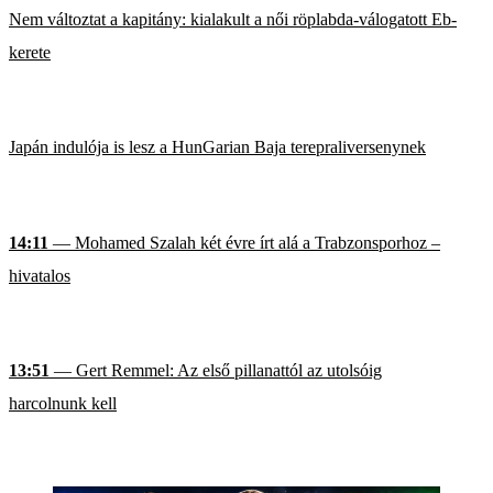
Nem változtat a kapitány: kialakult a női röplabda-válogatott Eb-
kerete
Japán indulója is lesz a HunGarian Baja terepraliversenynek
14:11
— Mohamed Szalah két évre írt alá a Trabzonsporhoz –
hivatalos
13:51
— Gert Remmel: Az első pillanattól az utolsóig
harcolnunk kell