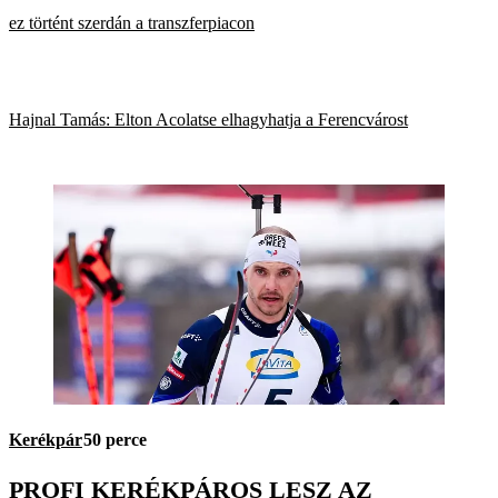
ez történt szerdán a transzferpiacon
Hajnal Tamás: Elton Acolatse elhagyhatja a Ferencvárost
Kerékpár
50 perce
PROFI KERÉKPÁROS LESZ AZ