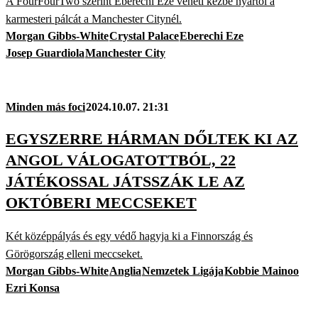
A FourFourTwo szerint Eberechi Eze veheti kézbe nyártól a
karmesteri pálcát a Manchester Citynél.
Morgan Gibbs-White
Crystal Palace
Eberechi Eze
Josep Guardiola
Manchester City
Minden más foci
2024.10.07. 21:31
EGYSZERRE HÁRMAN DŐLTEK KI AZ
ANGOL VÁLOGATOTTBÓL, 22
JÁTÉKOSSAL JÁTSSZÁK LE AZ
OKTÓBERI MECCSEKET
Két középpályás és egy védő hagyja ki a Finnország és
Görögország elleni meccseket.
Morgan Gibbs-White
Anglia
Nemzetek Ligája
Kobbie Mainoo
Ezri Konsa