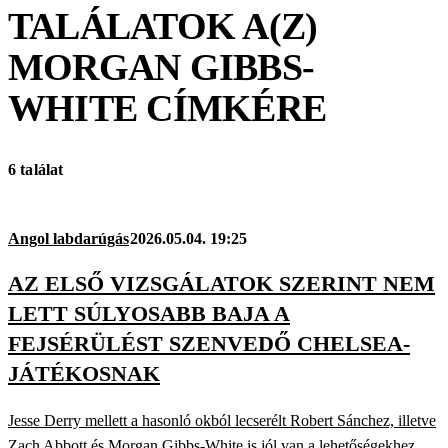
TALÁLATOK A(Z)
MORGAN GIBBS-
WHITE
CÍMKÉRE
6 találat
Angol labdarúgás
2026.05.04. 19:25
AZ ELSŐ VIZSGÁLATOK SZERINT NEM
LETT SÚLYOSABB BAJA A
FEJSÉRÜLÉST SZENVEDŐ CHELSEA-
JÁTÉKOSNAK
Jesse Derry mellett a hasonló okból lecserélt Robert Sánchez, illetve
Zach Abbott és Morgan Gibbs-White is jól van a lehetőségekhez