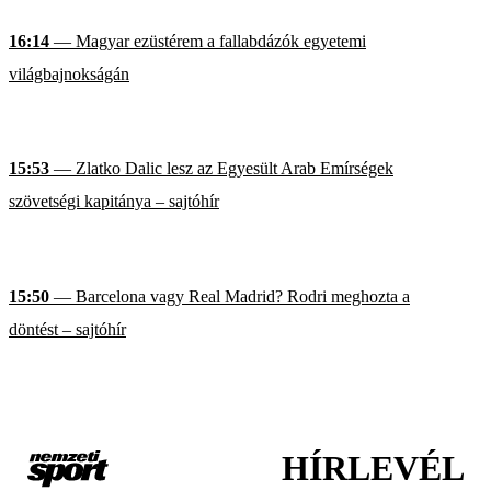
16:14
— Magyar ezüstérem a fallabdázók egyetemi
világbajnokságán
15:53
— Zlatko Dalic lesz az Egyesült Arab Emírségek
szövetségi kapitánya – sajtóhír
15:50
— Barcelona vagy Real Madrid? Rodri meghozta a
döntést – sajtóhír
HÍRLEVÉL