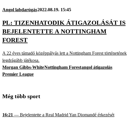
Angol labdarúgás
2022.08.19. 15:45
PL: TIZENHATODIK ÁTIGAZOLÁSÁT IS
BEJELENTETTE A NOTTINGHAM
FOREST
A 22 éves támadó középpályás lett a Nottingham Forest történetének
legdrágább játékosa.
Morgan Gibbs-White
Nottingham Forest
angol átigazolás
Premier League
Még több sport
16:21
— Bejelentette a Real Madrid Yan Diomandé érkezését