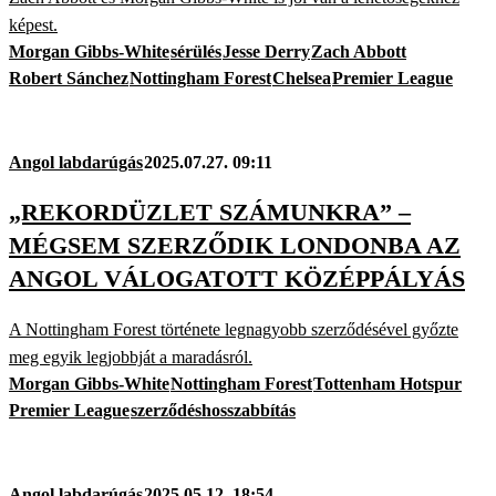
képest.
Morgan Gibbs-White
sérülés
Jesse Derry
Zach Abbott
Robert Sánchez
Nottingham Forest
Chelsea
Premier League
Angol labdarúgás
2025.07.27. 09:11
„REKORDÜZLET SZÁMUNKRA” –
MÉGSEM SZERZŐDIK LONDONBA AZ
ANGOL VÁLOGATOTT KÖZÉPPÁLYÁS
A Nottingham Forest története legnagyobb szerződésével győzte
meg egyik legjobbját a maradásról.
Morgan Gibbs-White
Nottingham Forest
Tottenham Hotspur
Premier League
szerződéshosszabbítás
Angol labdarúgás
2025.05.12. 18:54