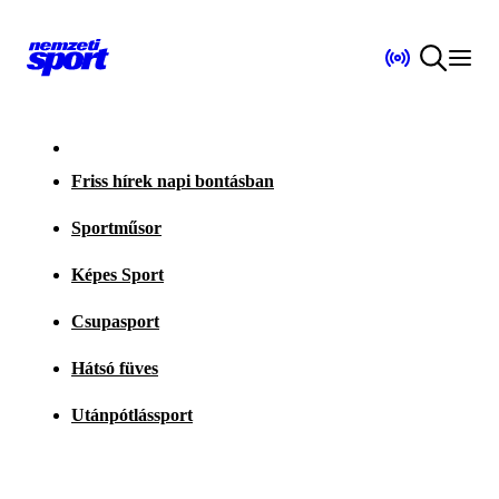
Friss hírek napi bontásban
Sportműsor
Képes Sport
Csupasport
Hátsó füves
Utánpótlássport