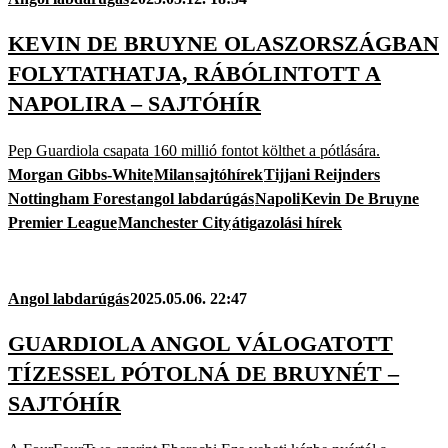
KEVIN DE BRUYNE OLASZORSZÁGBAN
FOLYTATHATJA, RÁBÓLINTOTT A
NAPOLIRA – SAJTÓHÍR
Pep Guardiola csapata 160 millió fontot költhet a pótlására.
Morgan Gibbs-White
Milan
sajtóhírek
Tijjani Reijnders
Nottingham Forest
angol labdarúgás
Napoli
Kevin De Bruyne
Premier League
Manchester City
átigazolási hírek
Angol labdarúgás
2025.05.06. 22:47
GUARDIOLA ANGOL VÁLOGATOTT
TÍZESSEL PÓTOLNÁ DE BRUYNÉT –
SAJTÓHÍR