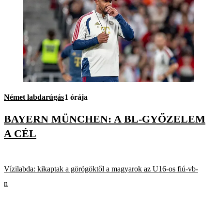
Német labdarúgás
1 órája
BAYERN MÜNCHEN: A BL-GYŐZELEM
A CÉL
Vízilabda: kikaptak a görögöktől a magyarok az U16-os fiú-vb-
n