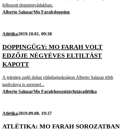
felhozott doppingvádakban.
Alberto Salazar
Mo Farah
dopping
Atlétika
2019.10.01. 09:38
DOPPINGÜGY: MO FARAH VOLT
EDZŐJE NÉGYÉVES ELTILTÁST
KAPOTT
A jelenleg zajló dohai világbajnokságon Alberto Salazar több
tanítványa is szerepel...
Alberto Salazar
Mo Farah
hosszútávfutás
atlétika
Atlétika
2019.09.08. 19:37
ATLÉTIKA: MO FARAH SOROZATBAN