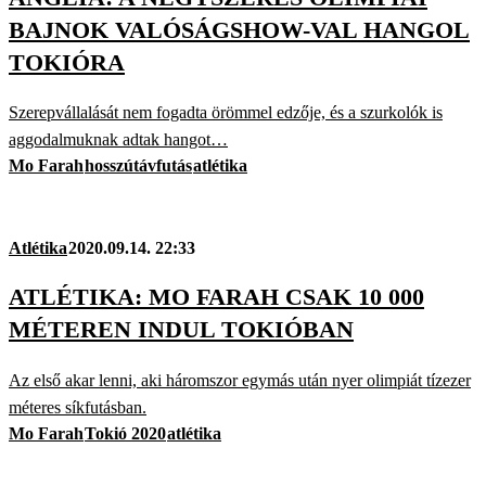
BAJNOK VALÓSÁGSHOW-VAL HANGOL
TOKIÓRA
Szerepvállalását nem fogadta örömmel edzője, és a szurkolók is
aggodalmuknak adtak hangot…
Mo Farah
hosszútávfutás
atlétika
Atlétika
2020.09.14. 22:33
ATLÉTIKA: MO FARAH CSAK 10 000
MÉTEREN INDUL TOKIÓBAN
Az első akar lenni, aki háromszor egymás után nyer olimpiát tízezer
méteres síkfutásban.
Mo Farah
Tokió 2020
atlétika