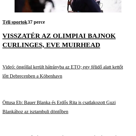
Téli sportok
37 perce
VISSZATÉR AZ OLIMPIAI BAJNOK
CURLINGES, EVE MUIRHEAD
Videó: öngóllal került hátrányba az ETO; egy félidő alatt kettőt
lőtt Debrecenben a Köbenhavn
Öttusa Eb: Bauer Blanka és Erdős Rita is csatlakozott Guzi
Blankához az isztambuli döntőben