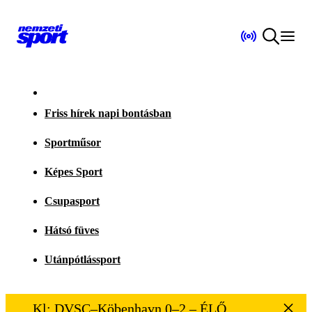
Friss hírek napi bontásban
Sportműsor
Képes Sport
Csupasport
Hátsó füves
Utánpótlássport
Kl: DVSC–Köbenhavn 0–2 – ÉLŐ