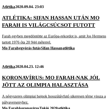
Atlétika
2020.09.04. 23:03
ATLÉTIKA: SIFAN HASSAN UTÁN MO
FARAH IS VILÁGCSÚCSOT FUTOTT
Farah egyben megdöntötte az Európa-rekordot is, amit Jos Hermens
tartott 1976 óta 20 944 méterrel.
Mo Farah
egyórás futás
Sifan Hassan
atlétika
Atlétika
2020.04.23. 12:46
KORONAVÍRUS: MO FARAH-NAK JÓL
JÖTT AZ OLIMPIA HALASZTÁSA
A négyszeres olimpiai bajnok hosszútávfutó sikeresen térne vissza a
pályaversenyhez.
Mo Farah
koronavírus
Tokió 2020
atlétika