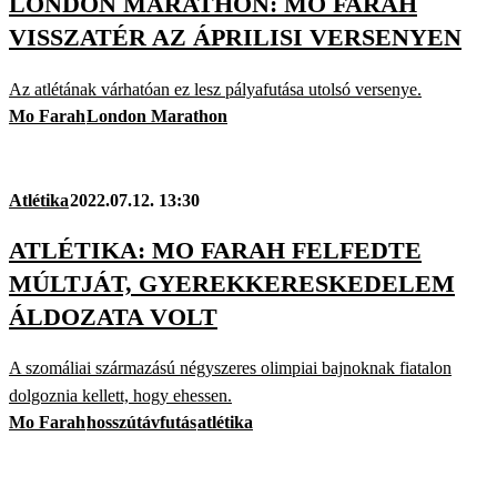
LONDON MARATHON: MO FARAH
VISSZATÉR AZ ÁPRILISI VERSENYEN
Az atlétának várhatóan ez lesz pályafutása utolsó versenye.
Mo Farah
London Marathon
Atlétika
2022.07.12. 13:30
ATLÉTIKA: MO FARAH FELFEDTE
MÚLTJÁT, GYEREKKERESKEDELEM
ÁLDOZATA VOLT
A szomáliai származású négyszeres olimpiai bajnoknak fiatalon
dolgoznia kellett, hogy ehessen.
Mo Farah
hosszútávfutás
atlétika