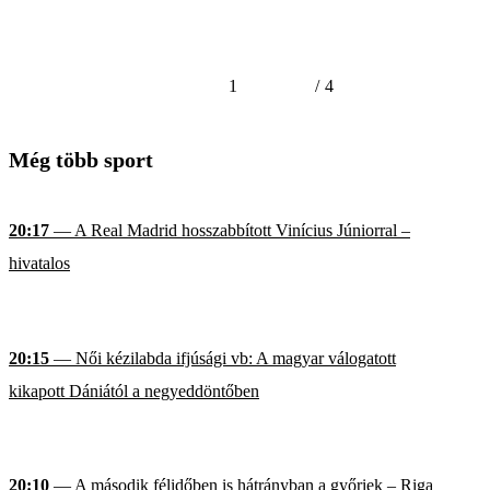
1
/
4
Még több sport
20:17
— A Real Madrid hosszabbított Vinícius Júniorral –
hivatalos
20:15
— Női kézilabda ifjúsági vb: A magyar válogatott
kikapott Dániától a negyeddöntőben
20:10
— A második félidőben is hátrányban a győriek – Riga