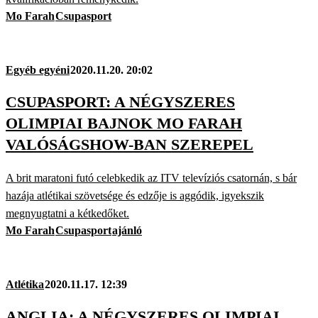
Mo Farah
Csupasport
Egyéb egyéni
2020.11.20. 20:02
CSUPASPORT: A NÉGYSZERES
OLIMPIAI BAJNOK MO FARAH
VALÓSÁGSHOW-BAN SZEREPEL
A brit maratoni futó celebkedik az ITV televíziós csatornán, s bár
hazája atlétikai szövetsége és edzője is aggódik, igyekszik
megnyugtatni a kétkedőket.
Mo Farah
Csupasport
ajánló
Atlétika
2020.11.17. 12:39
ANGLIA: A NÉGYSZERES OLIMPIAI