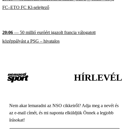
FC–ETO FC Kl-selejtező
20:06
— 50 millió euróért igazolt francia válogatott
középpályást a PSG – hivatalos
HÍRLEVÉL
Nem akar lemaradni az NSO cikkeiről? Adja meg a nevét és
az e-mail címét, és mi naponta elküldjük Önnek a legjobb
írásokat!