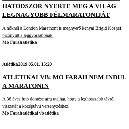
HATODSZOR NYERTE MEG A VILÁG
LEGNAGYOBB FÉLMARATONIJÁT
A nőknél a London Marathont is megnyerő kenyai Brigid Kosgei
bizonyult a leggyorsabbnak.
Mo Farah
atlétika
Atlétika
2019.05.01. 15:20
ATLÉTIKAI VB: MO FARAH NEM INDUL
A MARATONIN
A 36 éves futó döntése arra utalhat, hogy a leghosszabb távról
visszatér a középtávú versenyzéshez.
Mo Farah
atlétikai vb
atlétika