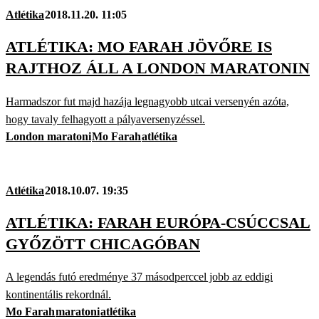
Atlétika
2018.11.20. 11:05
ATLÉTIKA: MO FARAH JÖVŐRE IS
RAJTHOZ ÁLL A LONDON MARATONIN
Harmadszor fut majd hazája legnagyobb utcai versenyén azóta,
hogy tavaly felhagyott a pályaversenyzéssel.
London maratoni
Mo Farah
atlétika
Atlétika
2018.10.07. 19:35
ATLÉTIKA: FARAH EURÓPA-CSÚCCSAL
GYŐZÖTT CHICAGÓBAN
A legendás futó eredménye 37 másodperccel jobb az eddigi
kontinentális rekordnál.
Mo Farah
maratoni
atlétika