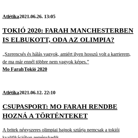
Atlétika
2021.06.26. 13:05
TOKIÓ 2020: FARAH MANCHESTERBEN
IS ELBUKOTT, ODA AZ OLIMPIA?
„Szerencsés és hálás vagyok, amiért ilyen hosszú volt a karrierem,
de ma már ennél többre nem vagyok képes.”
Mo Farah
Tokió 2020
Atlétika
2021.06.12. 22:10
CSUPASPORT: MO FARAH RENDBE
HOZNÁ A TÖRTÉNTEKET
A britek négyszeres olimpiai bajnok sztárja nemcsak a tokiói
kvalifikációban reménykedik.