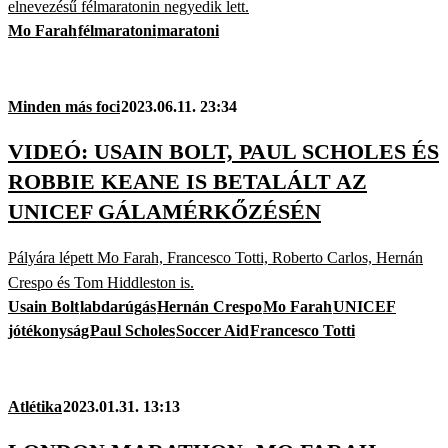
elnevezésű félmaratonin negyedik lett.
Mo Farah
félmaratoni
maratoni
Minden más foci
2023.06.11. 23:34
VIDEÓ: USAIN BOLT, PAUL SCHOLES ÉS
ROBBIE KEANE IS BETALÁLT AZ
UNICEF GÁLAMÉRKŐZÉSÉN
Pályára lépett Mo Farah, Francesco Totti, Roberto Carlos, Hernán
Crespo és Tom Hiddleston is.
Usain Bolt
labdarúgás
Hernán Crespo
Mo Farah
UNICEF
jótékonyság
Paul Scholes
Soccer Aid
Francesco Totti
Atlétika
2023.01.31. 13:13