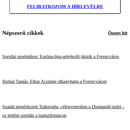
FELIRATKOZOM A HÍRLEVÉLRE
Népszerű cikkek
Összes hír
Szerdai sportműsor: Európa-liga-selejtezőt játszik a Ferencváros
Hajnal Tamás: Elton Acolatse elhagyhatja a Ferencvárost
Szalah megérkezett Trabzonba, célegyenesben a Diomandé-üzlet –
ez történt szerdán a transzferpiacon