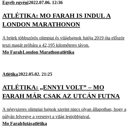
Egyéb egyéni
2022.07.06. 12:36
ATLÉTIKA: MO FARAH IS INDUL A
LONDON MARATHONON
A britek többszörös olimpiai és világbajnok futója 2019 óta először
teszi magát próbára a 42,195 kilométeres távon.
Mo Farah
London Marathon
atlétika
Atlétika
2022.05.02. 21:25
ATLÉTIKA: „ENNYI VOLT” – MO
FARAH MÁR CSAK AZ UTCÁN FUTNA
A négyszeres olimpiai bajnok szerint nincs olyan állapotban, hogy a
pályán felvegye a versenyt a világ legjobbjaival.
Mo Farah
futás
atlétika