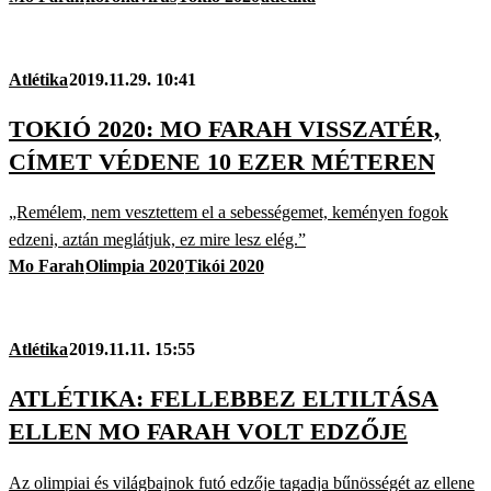
Atlétika
2019.11.29. 10:41
TOKIÓ 2020: MO FARAH VISSZATÉR,
CÍMET VÉDENE 10 EZER MÉTEREN
„Remélem, nem vesztettem el a sebességemet, keményen fogok
edzeni, aztán meglátjuk, ez mire lesz elég.”
Mo Farah
Olimpia 2020
Tikói 2020
Atlétika
2019.11.11. 15:55
ATLÉTIKA: FELLEBBEZ ELTILTÁSA
ELLEN MO FARAH VOLT EDZŐJE
Az olimpiai és világbajnok futó edzője tagadja bűnösségét az ellene