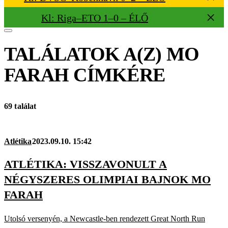
Kl: Riga–ETO 1–0 – ÉLŐ
TALÁLATOK A(Z)
MO
FARAH
CÍMKÉRE
69 találat
Atlétika
2023.09.10. 15:42
ATLÉTIKA: VISSZAVONULT A
NÉGYSZERES OLIMPIAI BAJNOK MO
FARAH
Utolsó versenyén, a Newcastle-ben rendezett Great North Run