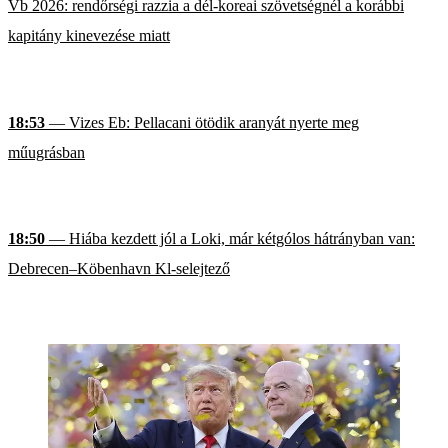
Vb 2026: rendőrségi razzia a dél-koreai szövetségnél a korábbi
kapitány kinevezése miatt
18:53
— Vizes Eb: Pellacani ötödik aranyát nyerte meg
műugrásban
18:50
— Hiába kezdett jól a Loki, már kétgólos hátrányban van:
Debrecen–Köbenhavn Kl-selejtező