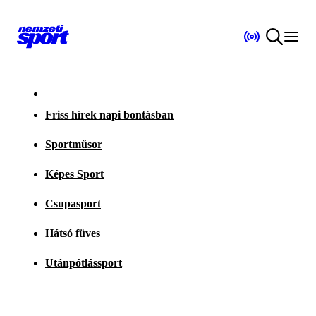
Friss hírek napi bontásban
Sportműsor
Képes Sport
Csupasport
Hátsó füves
Utánpótlássport