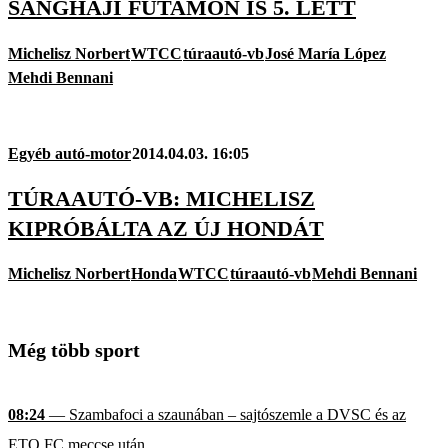
SANGHAJI FUTAMON IS 5. LETT
Michelisz Norbert
WTCC
túraautó-vb
José María López
Mehdi Bennani
Egyéb autó-motor
2014.04.03. 16:05
TÚRAAUTÓ-VB: MICHELISZ
KIPRÓBÁLTA AZ ÚJ HONDÁT
Michelisz Norbert
Honda
WTCC
túraautó-vb
Mehdi Bennani
Még több sport
08:24
— Szambafoci a szaunában – sajtószemle a DVSC és az
ETO FC meccse után