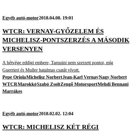
Egyéb autó-motor
2018.04.08. 19:01
WTCR: VERNAY-GYŐZELEM ÉS
MICHELISZ-PONTSZERZÉS A MÁSODIK
VERSENYEN
A hétvége eddigi embere, Tarquini nem szerzett pontot, míg
Guerrieri és Muller hatalmas csatát vívott.
Pepe Oriola
Michelisz Norbert
Jean-Karl Vernay
Nagy Norbert
WTCR
Marokkó
Szabó Zsolt
Zengő Motorsport
Mehdi Bennani
Marrákes
Egyéb autó-motor
2018.02.02. 12:04
WTCR: MICHELISZ KÉT RÉGI