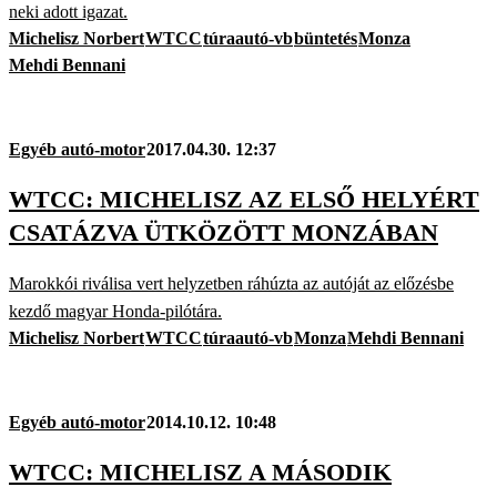
neki adott igazat.
Michelisz Norbert
WTCC
túraautó-vb
büntetés
Monza
Mehdi Bennani
Egyéb autó-motor
2017.04.30. 12:37
WTCC: MICHELISZ AZ ELSŐ HELYÉRT
CSATÁZVA ÜTKÖZÖTT MONZÁBAN
Marokkói riválisa vert helyzetben ráhúzta az autóját az előzésbe
kezdő magyar Honda-pilótára.
Michelisz Norbert
WTCC
túraautó-vb
Monza
Mehdi Bennani
Egyéb autó-motor
2014.10.12. 10:48
WTCC: MICHELISZ A MÁSODIK