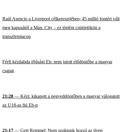
Raúl Asencio a Liverpool célkeresztjében; 45 millió fontért vált
meg kapusától a Man. City – ez történt csütörtökön a
transzferpiacon
Férfi kézilabda ifjúsági Eb: nem jutott elődöntőbe a magyar
csapat
21:28
— Kézi: kikapott a negyeddöntőben a magyar válogatott
az U18-as fiú Eb-n
21:17
— Gert Remmel: Nem szoktunk hozzá az ilyen