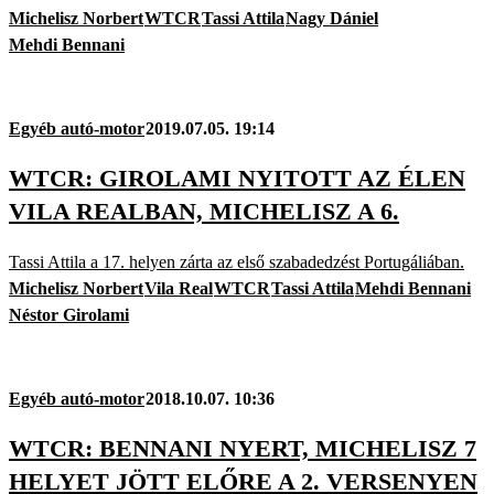
Michelisz Norbert
WTCR
Tassi Attila
Nagy Dániel
Mehdi Bennani
Egyéb autó-motor
2019.07.05. 19:14
WTCR: GIROLAMI NYITOTT AZ ÉLEN
VILA REALBAN, MICHELISZ A 6.
Tassi Attila a 17. helyen zárta az első szabadedzést Portugáliában.
Michelisz Norbert
Vila Real
WTCR
Tassi Attila
Mehdi Bennani
Néstor Girolami
Egyéb autó-motor
2018.10.07. 10:36
WTCR: BENNANI NYERT, MICHELISZ 7
HELYET JÖTT ELŐRE A 2. VERSENYEN