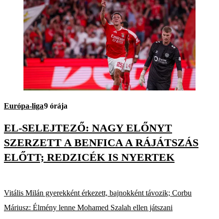
Európa-liga
9 órája
EL-SELEJTEZŐ: NAGY ELŐNYT
SZERZETT A BENFICA A RÁJÁTSZÁS
ELŐTT; REDZICÉK IS NYERTEK
Vitális Milán gyerekként érkezett, bajnokként távozik; Corbu
Máriusz: Élmény lenne Mohamed Szalah ellen játszani