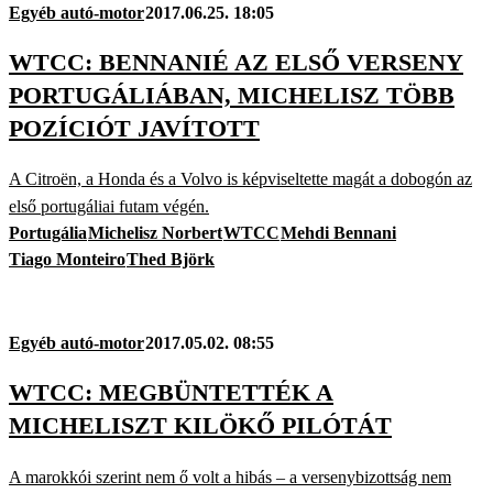
Egyéb autó-motor
2017.06.25. 18:05
WTCC: BENNANIÉ AZ ELSŐ VERSENY
PORTUGÁLIÁBAN, MICHELISZ TÖBB
POZÍCIÓT JAVÍTOTT
A Citroën, a Honda és a Volvo is képviseltette magát a dobogón az
első portugáliai futam végén.
Portugália
Michelisz Norbert
WTCC
Mehdi Bennani
Tiago Monteiro
Thed Björk
Egyéb autó-motor
2017.05.02. 08:55
WTCC: MEGBÜNTETTÉK A
MICHELISZT KILÖKŐ PILÓTÁT
A marokkói szerint nem ő volt a hibás – a versenybizottság nem