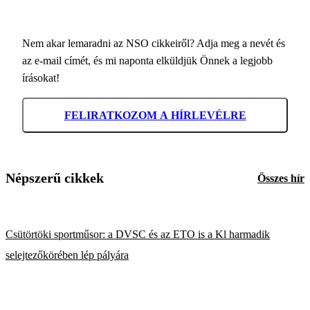
Nem akar lemaradni az NSO cikkeiről? Adja meg a nevét és
az e-mail címét, és mi naponta elküldjük Önnek a legjobb
írásokat!
FELIRATKOZOM A HÍRLEVÉLRE
Népszerű cikkek
Összes hír
Csütörtöki sportműsor: a DVSC és az ETO is a Kl harmadik
selejtezőkörében lép pályára