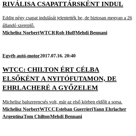
RIVÁLISA CSAPATTÁRSKÉNT INDUL
Eddig négy csapat indulását jelentették be, de biztosan megvan a 26
állandó szereplő.
Michelisz Norbert
WTCR
Rob Huff
Mehdi Bennani
Egyéb autó-motor
2017.07.16. 20:40
WTCC: CHILTON ÉRT CÉLBA
ELSŐKÉNT A NYITÓFUTAMON, DE
EHRLACHERÉ A GYŐZELEM
Michelisz balszerencsés volt, már az első körben eldőlt a sorsa.
Michelisz Norbert
WTCC
Esteban Guerrieri
Yann Ehrlacher
Argentína
Tom Chilton
Mehdi Bennani