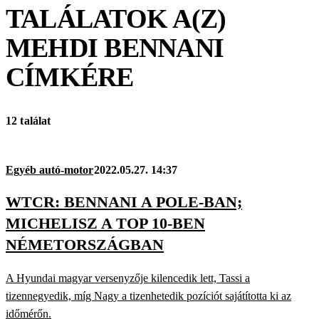
TALÁLATOK A(Z)
MEHDI BENNANI
CÍMKÉRE
12 találat
Egyéb autó-motor
2022.05.27. 14:37
WTCR: BENNANI A POLE-BAN;
MICHELISZ A TOP 10-BEN
NÉMETORSZÁGBAN
A Hyundai magyar versenyzője kilencedik lett, Tassi a
tizennegyedik, míg Nagy a tizenhetedik pozíciót sajátította ki az
időmérőn.