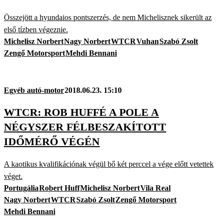
Összejött a hyundaios pontszerzés, de nem Michelisznek sikerült az
első tízben végeznie.
Michelisz Norbert
Nagy Norbert
WTCR
Vuhan
Szabó Zsolt
Zengő Motorsport
Mehdi Bennani
Egyéb autó-motor
2018.06.23. 15:10
WTCR: ROB HUFFÉ A POLE A
NÉGYSZER FÉLBESZAKÍTOTT
IDŐMÉRŐ VÉGÉN
A kaotikus kvalifikációnak végül bő két perccel a vége előtt vetettek
véget.
Portugália
Robert Huff
Michelisz Norbert
Vila Real
Nagy Norbert
WTCR
Szabó Zsolt
Zengő Motorsport
Mehdi Bennani