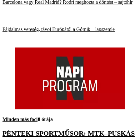
Barcelona vagy Real Madrid? Rodri meghozta a döntést – sajtóhír
Fájdalmas vereség, távol Európától a Górnik – lapszemle
Minden más foci
8 órája
PÉNTEKI SPORTMŰSOR: MTK–PUSKÁS