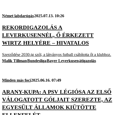
Német labdarúgás
2025.07.13. 10:26
REKORDIGAZOLÁS A
LEVERKUSENNÉL, Ő ÉRKEZETT
WIRTZ HELYÉRE – HIVATALOS
Szerződése 2030-ig szól, a látványos futball csábította őt a klubhoz.
Malik Tillman
Bundesliga
Bayer Leverkusen
átigazolás
Minden más foci
2025.06.16. 07:49
ARANY-KUPA: A PSV LÉGIÓSA AZ ELSŐ
VÁLOGATOTT GÓLJAIT SZEREZTE, AZ
EGYESÜLT ÁLLAMOK KIÜTÖTTE
ELLENFELÉT