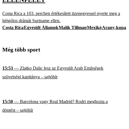
Costa Rica a 103. percben értékesített tizenegyessel nyerte meg a
hétgólos drámát Suriname ellen.
Costa Rica
Egyesült Államok
Malik Tillman
Mexikó
Arany-kupa
Még több sport
15:53
— Zlatko Dalic lesz az Egyesült Arab Emírségek
szövetségi kapitánya – sajtóhír
15:50
— Barcelona vagy Real Madrid? Rodri meghozta a
döntést – sajtóhír