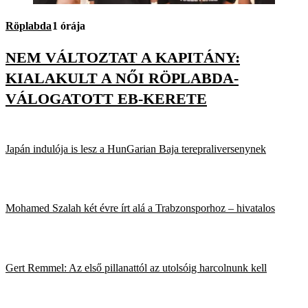
Röplabda
1 órája
NEM VÁLTOZTAT A KAPITÁNY:
KIALAKULT A NŐI RÖPLABDA-
VÁLOGATOTT EB-KERETE
Japán indulója is lesz a HunGarian Baja terepraliversenynek
Mohamed Szalah két évre írt alá a Trabzonsporhoz – hivatalos
Gert Remmel: Az első pillanattól az utolsóig harcolnunk kell