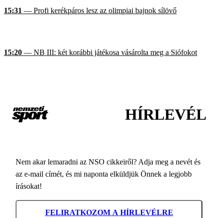
15:31
— Profi kerékpáros lesz az olimpiai bajnok sílövő
15:20
— NB III: két korábbi játékosa vásárolta meg a Siófokot
HÍRLEVÉL
Nem akar lemaradni az NSO cikkeiről? Adja meg a nevét és
az e-mail címét, és mi naponta elküldjük Önnek a legjobb
írásokat!
FELIRATKOZOM A HÍRLEVÉLRE