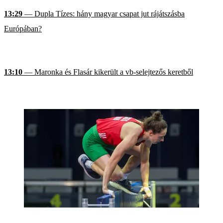
13:29
— Dupla Tízes: hány magyar csapat jut rájátszásba
Európában?
13:10
— Maronka és Flasár kikerült a vb-selejtezős keretből