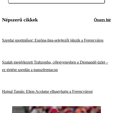
Népszerű cikkek
Összes hír
Szerdai sportműsor: Európa-liga-selejtezőt játszik a Ferencváros
Szalah megérkezett Trabzonba, célegyenesben a Diomandé-üzlet –
ez történt szerdán a transzferpiacon
Hajnal Tamás: Elton Acolatse elhagyhatja a Ferencvárost