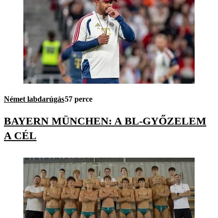
Német labdarúgás
57 perce
BAYERN MÜNCHEN: A BL-GYŐZELEM
A CÉL