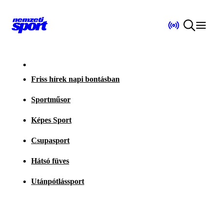
Friss hírek napi bontásban
Sportműsor
Képes Sport
Csupasport
Hátsó füves
Utánpótlássport