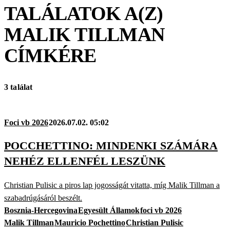
TALÁLATOK A(Z)
MALIK TILLMAN
CÍMKÉRE
3 találat
Foci vb 2026
2026.07.02. 05:02
POCCHETTINO: MINDENKI SZÁMÁRA
NEHÉZ ELLENFÉL LESZÜNK
Christian Pulisic a piros lap jogosságát vitatta, míg Malik Tillman a
szabadrúgásáról beszélt.
Bosznia-Hercegovina
Egyesült Államok
foci vb 2026
Malik Tillman
Mauricio Pochettino
Christian Pulisic