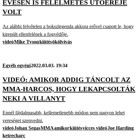
ÉVESEN IS FÉLELMETES ÜTŐEREJE
VOLT
Az alábbi felvételen a bokszlegenda akkora erővel csapott le, hogy
kirepült ellenfelének a fogvédője.
videó
Mike Tyson
kiütés
ökölvívás
Egyéb egyéni
2022.03.03. 19:34
VIDEÓ: AMIKOR ADDIG TÁNCOLT AZ
MMA-HARCOS, HOGY LEKAPCSOLTÁK
NEKI A VILLANYT
Ennél fájdalmasabb, kellemetlenebb módon nem nagyon lehet
vereséget szenvedni.
videó
Johan Segas
MMA
amikor
kiütés
vicces videó
Joe Harding
ketrecharc