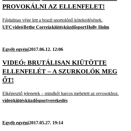
PROVOKÁLNI AZ ELLENFELET!
Fájdalmas vége lett a brazil sportolónő kötekedésének.
UFC
videó
Bethe Correia
kiütés
küzdősport
Holly Holm
Egyéb egyéni
2017.06.12. 12:06
VIDEÓ: BRUTÁLISAN KIÜTÖTTE
ELLENFELÉT – A SZURKOLÓK MEG
ŐT!
Elképesztő jelenetek – mindkét harcos mehetett az orvosokhoz.
videó
kiütés
küzdősport
verekedés
Egyéb egyéni
2017.05.27. 19:14