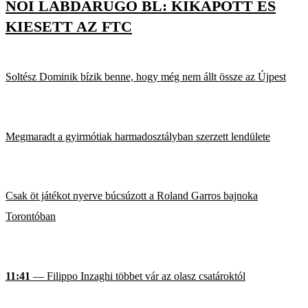
NŐI LABDARÚGÓ BL: KIKAPOTT ÉS
KIESETT AZ FTC
Soltész Dominik bízik benne, hogy még nem állt össze az Újpest
Megmaradt a gyirmótiak harmadosztályban szerzett lendülete
Csak öt játékot nyerve búcsúzott a Roland Garros bajnoka
Torontóban
11:41
— Filippo Inzaghi többet vár az olasz csatároktól