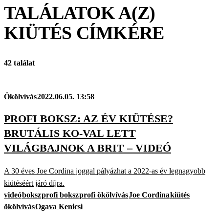
TALÁLATOK A(Z)
KIÜTÉS
CÍMKÉRE
42 találat
Ökölvívás
2022.06.05. 13:58
PROFI BOKSZ: AZ ÉV KIÜTÉSE?
BRUTÁLIS KO-VAL LETT
VILÁGBAJNOK A BRIT – VIDEÓ
A 30 éves Joe Cordina joggal pályázhat a 2022-as év legnagyobb
kiütéséért járó díjra.
videó
boksz
profi boksz
profi ökölvívás
Joe Cordina
kiütés
ökölvívás
Ogava Kenicsi