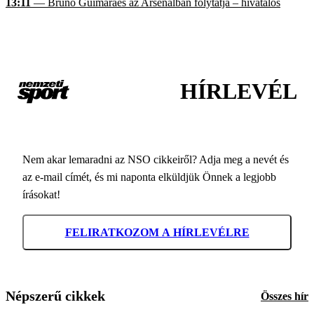
13:11
— Bruno Guimaraes az Arsenalban folytatja – hivatalos
HÍRLEVÉL
Nem akar lemaradni az NSO cikkeiről? Adja meg a nevét és
az e-mail címét, és mi naponta elküldjük Önnek a legjobb
írásokat!
FELIRATKOZOM A HÍRLEVÉLRE
Népszerű cikkek
Összes hír