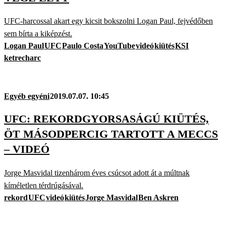
UFC-harcossal akart egy kicsit bokszolni Logan Paul, fejvédőben
sem bírta a kiképzést.
Logan Paul
UFC
Paulo Costa
YouTube
videó
kiütés
KSI
ketrecharc
Egyéb egyéni
2019.07.07. 10:45
UFC: REKORDGYORSASÁGÚ KIÜTÉS,
ÖT MÁSODPERCIG TARTOTT A MECCS
– VIDEÓ
Jorge Masvidal tizenhárom éves csúcsot adott át a múltnak
kíméletlen térdrúgásával.
rekord
UFC
videó
kiütés
Jorge Masvidal
Ben Askren