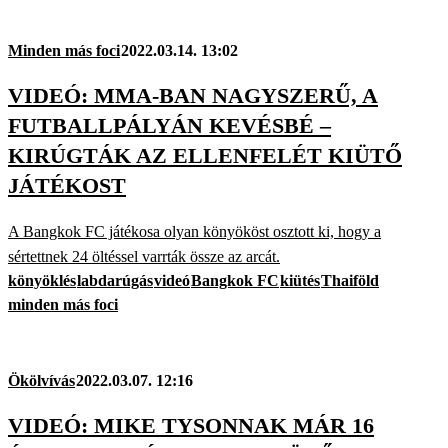
Minden más foci
2022.03.14. 13:02
VIDEÓ: MMA-BAN NAGYSZERŰ, A
FUTBALLPÁLYÁN KEVÉSBÉ –
KIRÚGTÁK AZ ELLENFELÉT KIÜTŐ
JÁTÉKOST
A Bangkok FC játékosa olyan könyököst osztott ki, hogy a
sértettnek 24 öltéssel varrták össze az arcát.
könyöklés
labdarúgás
videó
Bangkok FC
kiütés
Thaiföld
minden más foci
Ökölvívás
2022.03.07. 12:16
VIDEÓ: MIKE TYSONNAK MÁR 16