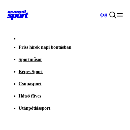
Friss hírek napi bontásban
Sportműsor
Képes Sport
Csupasport
Hátsó füves
Utánpótlássport