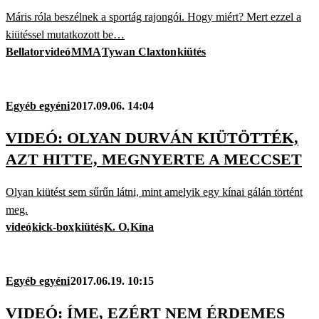
Máris róla beszélnek a sportág rajongói. Hogy miért? Mert ezzel a
kiütéssel mutatkozott be…
Bellator
videó
MMA
Tywan Claxton
kiütés
Egyéb egyéni
2017.09.06. 14:04
VIDEÓ: OLYAN DURVÁN KIÜTÖTTÉK,
AZT HITTE, MEGNYERTE A MECCSET
Olyan kiütést sem sűrűn látni, mint amelyik egy kínai gálán történt
meg.
videó
kick-box
kiütés
K. O.
Kína
Egyéb egyéni
2017.06.19. 10:15
VIDEÓ: ÍME, EZÉRT NEM ÉRDEMES