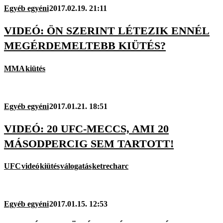
Egyéb egyéni
2017.02.19. 21:11
VIDEÓ: ÖN SZERINT LÉTEZIK ENNÉL
MEGÉRDEMELTEBB KIÜTÉS?
MMA
kiütés
Egyéb egyéni
2017.01.21. 18:51
VIDEÓ: 20 UFC-MECCS, AMI 20
MÁSODPERCIG SEM TARTOTT!
UFC
videó
kiütés
válogatás
ketrecharc
Egyéb egyéni
2017.01.15. 12:53