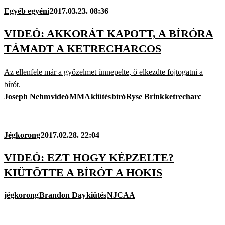
Egyéb egyéni
2017.03.23. 08:36
VIDEÓ: AKKORÁT KAPOTT, A BÍRÓRA
TÁMADT A KETRECHARCOS
Az ellenfele már a győzelmet ünnepelte, ő elkezdte fojtogatni a
bírót.
Joseph Nehm
videó
MMA
kiütés
bíró
Ryse Brink
ketrecharc
Jégkorong
2017.02.28. 22:04
VIDEÓ: EZT HOGY KÉPZELTE?
KIÜTÖTTE A BÍRÓT A HOKIS
jégkorong
Brandon Day
kiütés
NJCAA