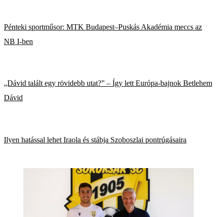
Pénteki sportműsor: MTK Budapest–Puskás Akadémia meccs az
NB I-ben
„Dávid talált egy rövidebb utat?” – Így lett Európa-bajnok Betlehem
Dávid
Ilyen hatással lehet Iraola és stábja Szoboszlai pontrúgásaira