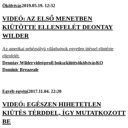
Ökölvívás
2019.05.19. 12:32
VIDEÓ: AZ ELSŐ MENETBEN
KIÜTÖTTE ELLENFELÉT DEONTAY
WILDER
Az amerikai nehézsúlyú világbajnok egyetlen ütéssel elintézte
ellenfelét.
Deontay Wilder
videó
profi boksz
kiütés
ökölvívás
KO
Dominic Breazeale
Egyéb egyéni
2017.11.04. 22:20
VIDEÓ: EGÉSZEN HIHETETLEN
KIÜTÉS TÉRDDEL, ÍGY MUTATKOZOTT
BE