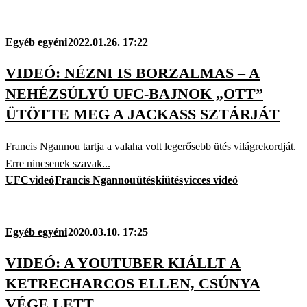
Egyéb egyéni
2022.01.26. 17:22
VIDEÓ: NÉZNI IS BORZALMAS – A
NEHÉZSÚLYÚ UFC-BAJNOK „OTT”
ÜTÖTTE MEG A JACKASS SZTÁRJÁT
Francis Ngannou tartja a valaha volt legerősebb ütés világrekordját.
Erre nincsenek szavak...
UFC
videó
Francis Ngannou
ütés
kiütés
vicces videó
Egyéb egyéni
2020.03.10. 17:25
VIDEÓ: A YOUTUBER KIÁLLT A
KETRECHARCOS ELLEN, CSÚNYA
VÉGE LETT