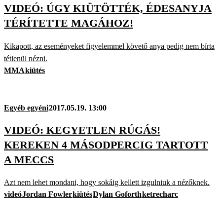
VIDEÓ: ÚGY KIÜTÖTTÉK, ÉDESANYJA
TÉRÍTETTE MAGÁHOZ!
Kikapott, az eseményeket figyelemmel követő anya pedig nem bírta
tétlenül nézni.
MMA
kiütés
Egyéb egyéni
2017.05.19. 13:00
VIDEÓ: KEGYETLEN RÚGÁS!
KEREKEN 4 MÁSODPERCIG TARTOTT
A MECCS
Azt nem lehet mondani, hogy sokáig kellett izgulniuk a nézőknek.
videó
Jordan Fowler
kiütés
Dylan Goforth
ketrecharc