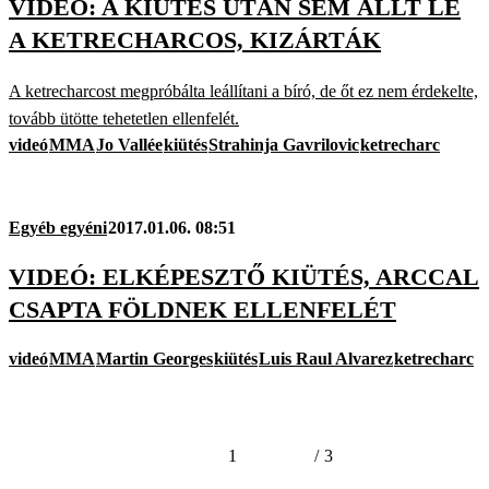
VIDEÓ: A KIÜTÉS UTÁN SEM ÁLLT LE
A KETRECHARCOS, KIZÁRTÁK
A ketrecharcost megpróbálta leállítani a bíró, de őt ez nem érdekelte,
tovább ütötte tehetetlen ellenfelét.
videó
MMA
Jo Vallée
kiütés
Strahinja Gavrilovic
ketrecharc
Egyéb egyéni
2017.01.06. 08:51
VIDEÓ: ELKÉPESZTŐ KIÜTÉS, ARCCAL
CSAPTA FÖLDNEK ELLENFELÉT
videó
MMA
Martin Georges
kiütés
Luis Raul Alvarez
ketrecharc
1
/
3