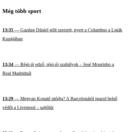
Még több sport
13:35
— Gazdag Dániel gólt szerzett, nyert a Columbus a Ligák
Kupájában
13:34
— Régi-új edző, régi-új szabályok – José Mourinho a
Real Madridnál
13:29
— Megvan Konaté utódja? A Barcelonától igazol belső
védőt a Liverpool – sajtóhír