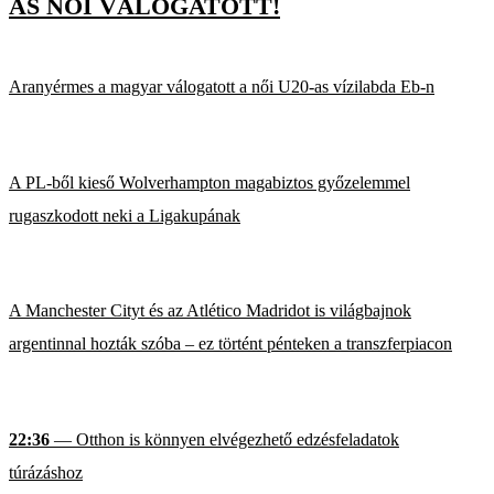
AS NŐI VÁLOGATOTT!
Aranyérmes a magyar válogatott a női U20-as vízilabda Eb-n
A PL-ből kieső Wolverhampton magabiztos győzelemmel
rugaszkodott neki a Ligakupának
A Manchester Cityt és az Atlético Madridot is világbajnok
argentinnal hozták szóba – ez történt pénteken a transzferpiacon
22:36
— Otthon is könnyen elvégezhető edzésfeladatok
túrázáshoz