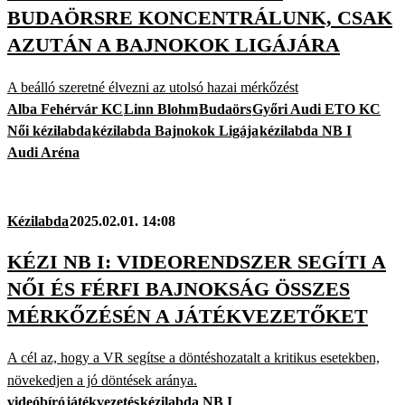
BUDAÖRSRE KONCENTRÁLUNK, CSAK
AZUTÁN A BAJNOKOK LIGÁJÁRA
A beálló szeretné élvezni az utolsó hazai mérkőzést
Alba Fehérvár KC
Linn Blohm
Budaörs
Győri Audi ETO KC
Női kézilabda
kézilabda Bajnokok Ligája
kézilabda NB I
Audi Aréna
Kézilabda
2025.02.01. 14:08
KÉZI NB I: VIDEORENDSZER SEGÍTI A
NŐI ÉS FÉRFI BAJNOKSÁG ÖSSZES
MÉRKŐZÉSÉN A JÁTÉKVEZETŐKET
A cél az, hogy a VR segítse a döntéshozatalt a kritikus esetekben,
növekedjen a jó döntések aránya.
videóbíró
játékvezetés
kézilabda NB I