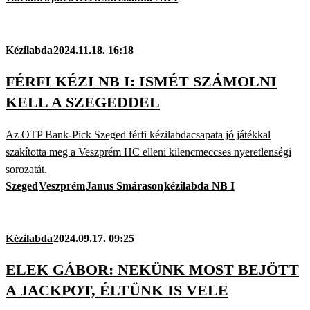
Kézilabda
2024.11.18. 16:18
FÉRFI KÉZI NB I: ISMÉT SZÁMOLNI
KELL A SZEGEDDEL
Az OTP Bank-Pick Szeged férfi kézilabdacsapata jó játékkal
szakította meg a Veszprém HC elleni kilencmeccses nyeretlenségi
sorozatát.
Szeged
Veszprém
Janus Smárason
kézilabda NB I
Kézilabda
2024.09.17. 09:25
ELEK GÁBOR: NEKÜNK MOST BEJÖTT
A JACKPOT, ÉLTÜNK IS VELE