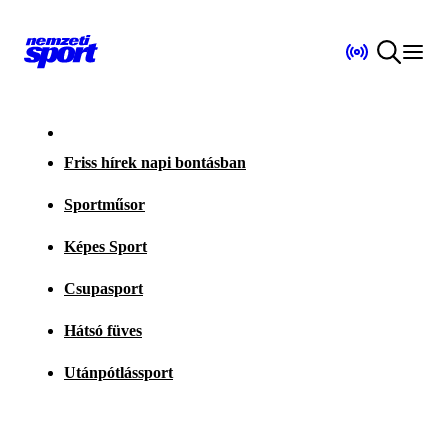
Friss hírek napi bontásban
Sportműsor
Képes Sport
Csupasport
Hátsó füves
Utánpótlássport