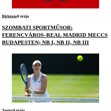
Birkózás
8 órája
SZOMBATI SPORTMŰSOR:
FERENCVÁROS–REAL MADRID MECCS
BUDAPESTEN; NB I, NB II, NB III
Tenisz
9 órája