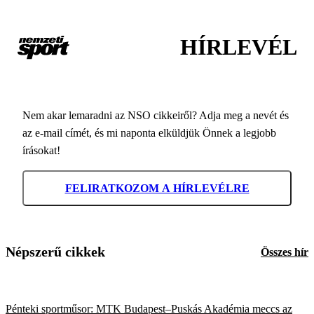
HÍRLEVÉL
Nem akar lemaradni az NSO cikkeiről? Adja meg a nevét és
az e-mail címét, és mi naponta elküldjük Önnek a legjobb
írásokat!
FELIRATKOZOM A HÍRLEVÉLRE
Népszerű cikkek
Összes hír
Pénteki sportműsor: MTK Budapest–Puskás Akadémia meccs az