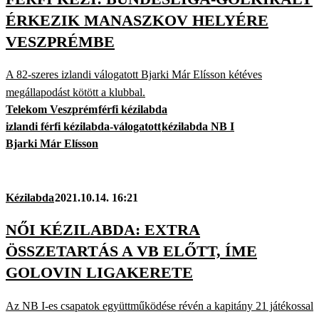
ÉRKEZIK MANASZKOV HELYÉRE
VESZPRÉMBE
A 82-szeres izlandi válogatott Bjarki Már Elísson kétéves
megállapodást kötött a klubbal.
Telekom Veszprém
férfi kézilabda
izlandi férfi kézilabda-válogatott
kézilabda NB I
Bjarki Már Elísson
Kézilabda
2021.10.14. 16:21
NŐI KÉZILABDA: EXTRA
ÖSSZETARTÁS A VB ELŐTT, ÍME
GOLOVIN LIGAKERETE
Az NB I-es csapatok együttműködése révén a kapitány 21 játékossal