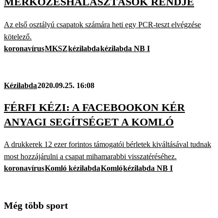
MÉRKŐZÉSHALASZTÁSOK RENDJE
Az első osztályú csapatok számára heti egy PCR-teszt elvégzése
kötelező.
koronavírus
MKSZ
kézilabda
kézilabda NB I
Kézilabda
2020.09.25. 16:08
FÉRFI KÉZI: A FACEBOOKON KÉR
ANYAGI SEGÍTSÉGET A KOMLÓ
A drukkerek 12 ezer forintos támogatói bérletek kiváltásával tudnak
most hozzájárulni a csapat mihamarabbi visszatéréséhez.
koronavírus
Komló kézilabda
Komló
kézilabda NB I
Még több sport