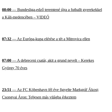
08:00
— Bundesliga-edző teremtené újra a futballt gyerekekkel
a Káli-medencében – VIDEÓ
07:32
— Az Európa-kupa elérése a tét a Mitrovica ellen
07:00
— A debreceni csatár, akit a grund nevelt – Kerekes
György 70 éves
23:51
— Az FC Köbenhavn fél éve figyelte Markgráf Ákost;
Csongvai Áron: Teljesen más világba érkeztem