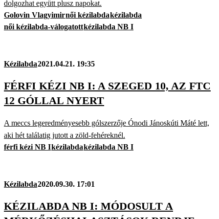
dolgozhat együtt plusz napokat.
Golovin Vlagyimir
női kézilabda
kézilabda
női kézilabda-válogatott
kézilabda NB I
Kézilabda
2021.04.21. 19:35
FÉRFI KÉZI NB I: A SZEGED 10, AZ FTC
12 GÓLLAL NYERT
A meccs legeredményesebb gólszerzője Ónodi Jánoskúti Máté lett,
aki hét találatig jutott a zöld-fehéreknél.
férfi kézi NB I
kézilabda
kézilabda NB I
Kézilabda
2020.09.30. 17:01
KÉZILABDA NB I: MÓDOSULT A