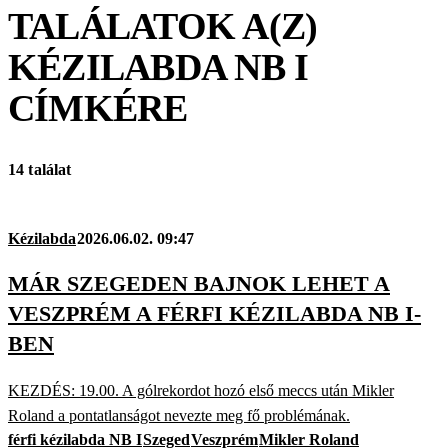
TALÁLATOK A(Z)
KÉZILABDA NB I
CÍMKÉRE
14 találat
Kézilabda
2026.06.02. 09:47
MÁR SZEGEDEN BAJNOK LEHET A
VESZPRÉM A FÉRFI KÉZILABDA NB I-
BEN
KEZDÉS: 19.00. A gólrekordot hozó első meccs után Mikler
Roland a pontatlanságot nevezte meg fő problémának.
férfi kézilabda NB I
Szeged
Veszprém
Mikler Roland