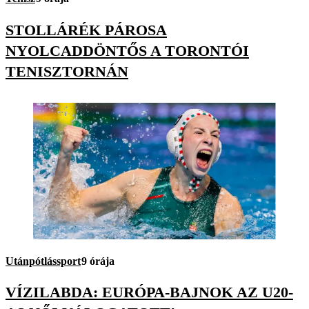
STOLLÁRÉK PÁROSA
NYOLCADDÖNTŐS A TORONTÓI
TENISZTORNÁN
Utánpótlássport
9 órája
VÍZILABDA: EURÓPA-BAJNOK AZ U20-