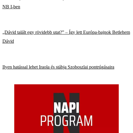
NB I-ben
„Dávid talált egy rövidebb utat?” – Így lett Európa-bajnok Betlehem
Dávid
Ilyen hatással lehet Iraola és stábja Szoboszlai pontrúgásaira