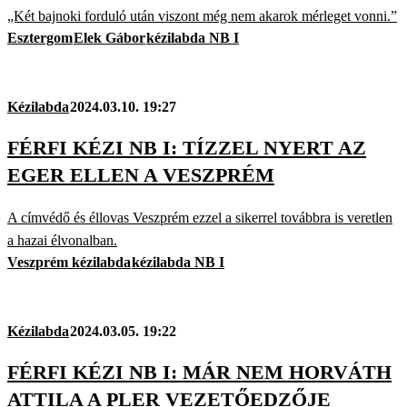
„Két bajnoki forduló után viszont még nem akarok mérleget vonni.”
Esztergom
Elek Gábor
kézilabda NB I
Kézilabda
2024.03.10. 19:27
FÉRFI KÉZI NB I: TÍZZEL NYERT AZ
EGER ELLEN A VESZPRÉM
A címvédő és éllovas Veszprém ezzel a sikerrel továbbra is veretlen
a hazai élvonalban.
Veszprém kézilabda
kézilabda NB I
Kézilabda
2024.03.05. 19:22
FÉRFI KÉZI NB I: MÁR NEM HORVÁTH
ATTILA A PLER VEZETŐEDZŐJE