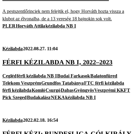
A pestszentlőrinciek nem felejtik el, hogy Horváth hozta vissza a
klubot az élvonalba, de a 13 vereség 18 bajnokin sok volt.
PLER
Horváth Attila
kézilabda NB I
Kézilabda
2022.08.27. 11:04
FÉRFI KÉZILABDA NB I, 2022–2023
Cegléd
férfi kézilabda NB I
Budai Farkasok
Balatonfüred
Telekom Veszprém
Grundfos Tatabánya
FTC férfi kézilabda
férfi kézilabda
Komló
Csurgó
Dabas
Gyöngyös
Veszprémi KKFT
Pick Szeged
Budakalász
NEKA
kézilabda NB I
Kézilabda
2022.02.18. 16:54
FÉRFI KÉZI: BUNDESLIGA-GÓLKIRÁLY