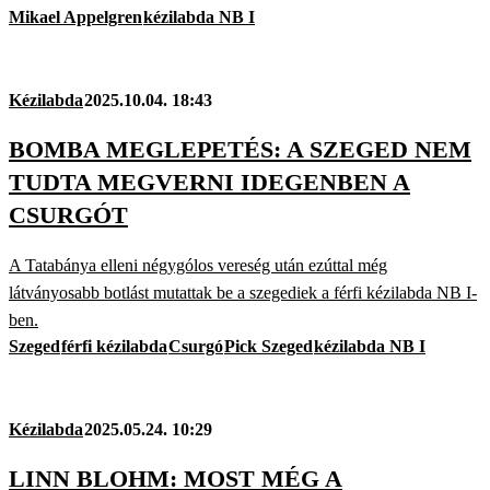
Mikael Appelgren
kézilabda NB I
Kézilabda
2025.10.04. 18:43
BOMBA MEGLEPETÉS: A SZEGED NEM
TUDTA MEGVERNI IDEGENBEN A
CSURGÓT
A Tatabánya elleni négygólos vereség után ezúttal még
látványosabb botlást mutattak be a szegediek a férfi kézilabda NB I-
ben.
Szeged
férfi kézilabda
Csurgó
Pick Szeged
kézilabda NB I
Kézilabda
2025.05.24. 10:29
LINN BLOHM: MOST MÉG A