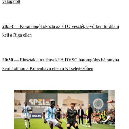
válogatott
20:53
— Korai öngól okozta az ETO vesztét, Győrben fordítani
kell a Riga ellen
20:50
— Elúsztak a remények? A DVSC háromgólos hátrányba
került otthon a Köbenhavn ellen a Kl-selejtezőben