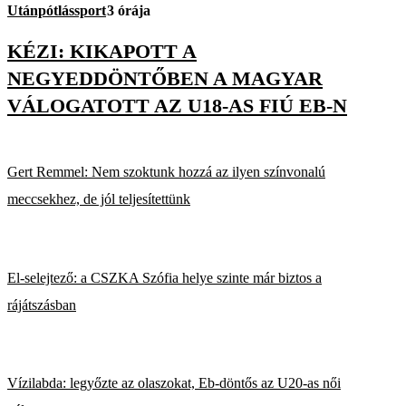
Utánpótlássport
3 órája
KÉZI: KIKAPOTT A
NEGYEDDÖNTŐBEN A MAGYAR
VÁLOGATOTT AZ U18-AS FIÚ EB-N
Gert Remmel: Nem szoktunk hozzá az ilyen színvonalú
meccsekhez, de jól teljesítettünk
El-selejtező: a CSZKA Szófia helye szinte már biztos a
rájátszásban
Vízilabda: legyőzte az olaszokat, Eb-döntős az U20-as női