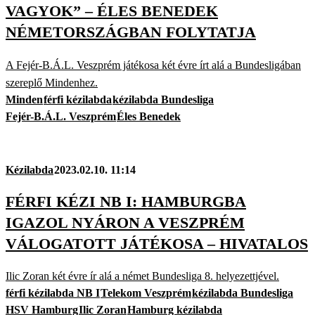
VAGYOK” – ÉLES BENEDEK
NÉMETORSZÁGBAN FOLYTATJA
A Fejér-B.Á.L. Veszprém játékosa két évre írt alá a Bundesligában
szereplő Mindenhez.
Minden
férfi kézilabda
kézilabda Bundesliga
Fejér-B.Á.L. Veszprém
Éles Benedek
Kézilabda
2023.02.10. 11:14
FÉRFI KÉZI NB I: HAMBURGBA
IGAZOL NYÁRON A VESZPRÉM
VÁLOGATOTT JÁTÉKOSA – HIVATALOS
Ilic Zoran két évre ír alá a német Bundesliga 8. helyezettjével.
férfi kézilabda NB I
Telekom Veszprém
kézilabda Bundesliga
HSV Hamburg
Ilic Zoran
Hamburg kézilabda