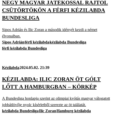
NÉGY MAGYAR JÁTÉKOSSAL RAJTOL
CSÜTÖRTÖKÖN A FÉRFI KÉZILABDA
BUNDESLIGA
Sipos Adrián és Ilic Zoran a második idényét kezdi a német
élvonalban.
Sipos Adrián
férfi kézilabda
kézilabda Bundesliga
férfi kézilabda Bundesliga
Kézilabda
2024.05.02. 21:39
KÉZILABDA: ILIC ZORAN ÖT GÓLT
LŐTT A HAMBURGBAN – KÖRKÉP
A Bundesliga honlapja szerint az olimpiai kvótás magyar válogatott
jobbátlövője nyolc kísérletből szerezte az öt találatát.
kézilabda Bundesliga
Ilic Zoran
Hamburg kézilabda