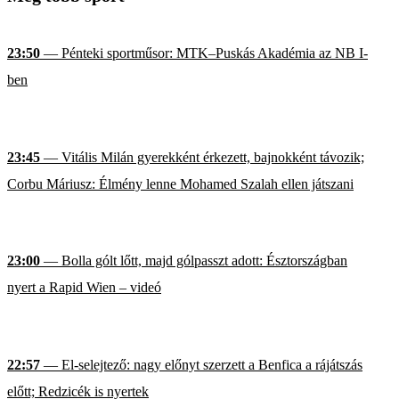
23:50
— Pénteki sportműsor: MTK–Puskás Akadémia az NB I-
ben
23:45
— Vitális Milán gyerekként érkezett, bajnokként távozik;
Corbu Máriusz: Élmény lenne Mohamed Szalah ellen játszani
23:00
— Bolla gólt lőtt, majd gólpasszt adott: Észtországban
nyert a Rapid Wien – videó
22:57
— El-selejtező: nagy előnyt szerzett a Benfica a rájátszás
előtt; Redzicék is nyertek