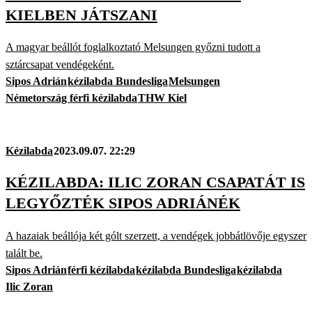
KIELBEN JÁTSZANI
A magyar beállót foglalkoztató Melsungen győzni tudott a
sztárcsapat vendégeként.
Sipos Adrián
kézilabda Bundesliga
Melsungen
Németország férfi kézilabda
THW Kiel
Kézilabda
2023.09.07. 22:29
KÉZILABDA: ILIC ZORAN CSAPATÁT IS
LEGYŐZTÉK SIPOS ADRIÁNÉK
A hazaiak beállója két gólt szerzett, a vendégek jobbátlövője egyszer
talált be.
Sipos Adrián
férfi kézilabda
kézilabda Bundesliga
kézilabda
Ilic Zoran