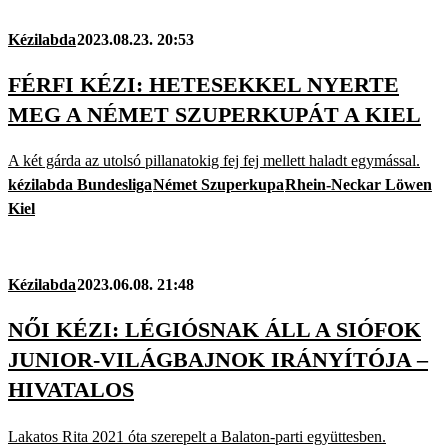
Kézilabda
2023.08.23. 20:53
FÉRFI KÉZI: HETESEKKEL NYERTE
MEG A NÉMET SZUPERKUPÁT A KIEL
A két gárda az utolsó pillanatokig fej fej mellett haladt egymással.
kézilabda Bundesliga
Német Szuperkupa
Rhein-Neckar Löwen
Kiel
Kézilabda
2023.06.08. 21:48
NŐI KÉZI: LÉGIÓSNAK ÁLL A SIÓFOK
JUNIOR-VILÁGBAJNOK IRÁNYÍTÓJA –
HIVATALOS
Lakatos Rita 2021 óta szerepelt a Balaton-parti együttesben.