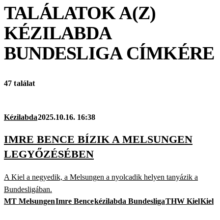
TALÁLATOK A(Z)
KÉZILABDA
BUNDESLIGA
CÍMKÉRE
47 találat
Kézilabda
2025.10.16. 16:38
IMRE BENCE BÍZIK A MELSUNGEN
LEGYŐZÉSÉBEN
A Kiel a negyedik, a Melsungen a nyolcadik helyen tanyázik a
Bundesligában.
MT Melsungen
Imre Bence
kézilabda Bundesliga
THW Kiel
Kiel