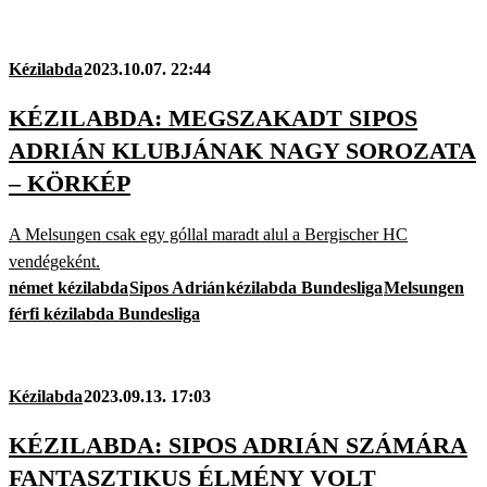
Kézilabda
2023.10.07. 22:44
KÉZILABDA: MEGSZAKADT SIPOS
ADRIÁN KLUBJÁNAK NAGY SOROZATA
– KÖRKÉP
A Melsungen csak egy góllal maradt alul a Bergischer HC
vendégeként.
német kézilabda
Sipos Adrián
kézilabda Bundesliga
Melsungen
férfi kézilabda Bundesliga
Kézilabda
2023.09.13. 17:03
KÉZILABDA: SIPOS ADRIÁN SZÁMÁRA
FANTASZTIKUS ÉLMÉNY VOLT