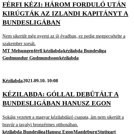
FÉRFI KÉZI: HÁROM FORDULÓ UTÁN
KIRÚGTÁK AZ IZLANDI KAPITÁNYT A
BUNDESLIGÁBAN
Nem sikerült még nyerni az új évadban, ez pedig megpecsételte a
szakember sorsát.
MT Melsungen
férfi kézilabda
kézilabda Bundesliga
Gudmundur Gudmundsson
kézilabda
Kézilabda
2021.09.10. 10:08
KÉZILABDA: GÓLLAL DEBÜTÁLT A
BUNDESLIGÁBAN HANUSZ EGON
Sokáig vezetett a magyar kézilabdázó csapata, ám nem sikerült a
bravúr a tavalyi bronzérmes otthonában.
kézilabda Bundesliga
Hanusz Egon
Magdeburg
Stuttgart