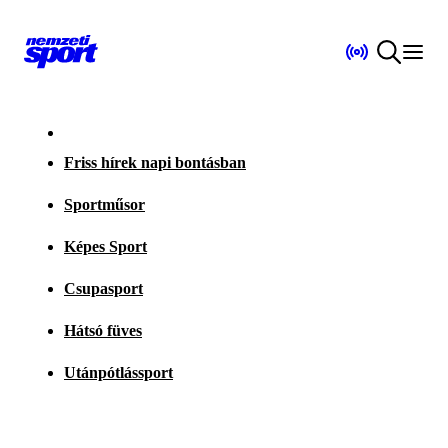
Friss hírek napi bontásban
Sportműsor
Képes Sport
Csupasport
Hátsó füves
Utánpótlássport