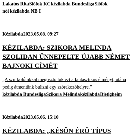
Lakatos Rita
Siófok KC
kézilabda Bundesliga
Siófok
női kézilabda NB I
Kézilabda
2023.05.08. 09:27
KÉZILABDA: SZIKORA MELINDA
SZOLIDAN ÜNNEPELTE ÚJABB NÉMET
BAJNOKI CÍMÉT
„A szurkolóinkkal megosztottuk ezt a fantasztikus élményt, utána
pedig átmentünk bulizni egy szórakozóhelyre.”
kézilabda Bundesliga
Szikora Melinda
kézilabda
Bietigheim
Kézilabda
2023.05.06. 15:10
KÉZILABDA: „KÉSŐN ÉRŐ TÍPUS