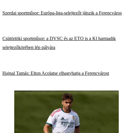
Szerdai sportműsor: Európa-liga-selejtezőt játszik a Ferencváros
Csütörtöki sportműsor: a DVSC és az ETO is a Kl harmadik
selejtezőkörében lép pályára
Hajnal Tamás: Elton Acolatse elhagyhatja a Ferencvárost