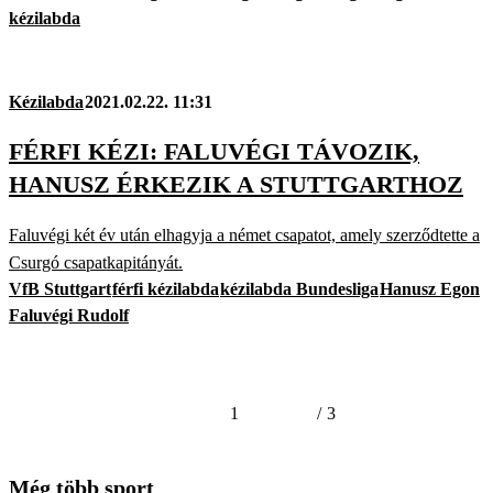
kézilabda
Kézilabda
2021.02.22. 11:31
FÉRFI KÉZI: FALUVÉGI TÁVOZIK,
HANUSZ ÉRKEZIK A STUTTGARTHOZ
Faluvégi két év után elhagyja a német csapatot, amely szerződtette a
Csurgó csapatkapitányát.
VfB Stuttgart
férfi kézilabda
kézilabda Bundesliga
Hanusz Egon
Faluvégi Rudolf
1
/
3
Még több sport