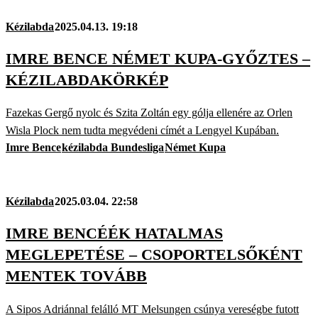
Kézilabda
2025.04.13. 19:18
IMRE BENCE NÉMET KUPA-GYŐZTES –
KÉZILABDAKÖRKÉP
Fazekas Gergő nyolc és Szita Zoltán egy gólja ellenére az Orlen
Wisla Plock nem tudta megvédeni címét a Lengyel Kupában.
Imre Bence
kézilabda Bundesliga
Német Kupa
Kézilabda
2025.03.04. 22:58
IMRE BENCÉÉK HATALMAS
MEGLEPETÉSE – CSOPORTELSŐKÉNT
MENTEK TOVÁBB
A Sipos Adriánnal felálló MT Melsungen csúnya vereségbe futott