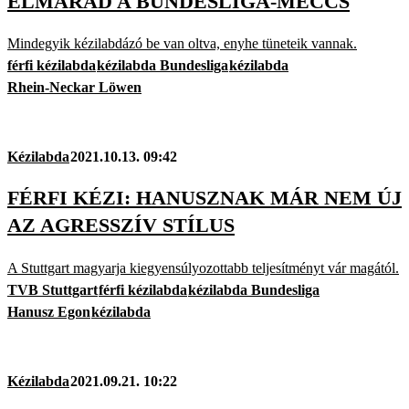
ELMARAD A BUNDESLIGA-MECCS
Mindegyik kézilabdázó be van oltva, enyhe tüneteik vannak.
férfi kézilabda
kézilabda Bundesliga
kézilabda
Rhein-Neckar Löwen
Kézilabda
2021.10.13. 09:42
FÉRFI KÉZI: HANUSZNAK MÁR NEM ÚJ
AZ AGRESSZÍV STÍLUS
A Stuttgart magyarja kiegyensúlyozottabb teljesítményt vár magától.
TVB Stuttgart
férfi kézilabda
kézilabda Bundesliga
Hanusz Egon
kézilabda
Kézilabda
2021.09.21. 10:22