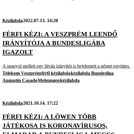
Kézilabda
2022.07.13. 14:20
FÉRFI KÉZI: A VESZPRÉM LEENDŐ
IRÁNYÍTÓJA A BUNDESLIGÁBA
IGAZOLT
A spanyol mellett egy litván irányítót is bejelentett a német együttes.
Telekom Veszprém
férfi kézilabda
kézilabda Bundesliga
Augustín Casado
Melsungen
kézilabda
Kézilabda
2021.10.14. 17:22
FÉRFI KÉZI: A LÖWEN TÖBB
JÁTÉKOSA IS KORONAVÍRUSOS,