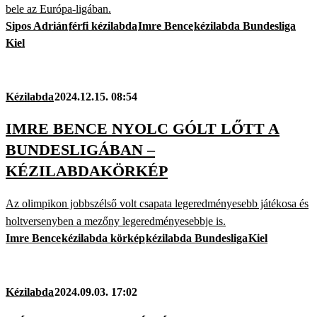
bele az Európa-ligában.
Sipos Adrián
férfi kézilabda
Imre Bence
kézilabda Bundesliga
Kiel
Kézilabda
2024.12.15. 08:54
IMRE BENCE NYOLC GÓLT LŐTT A
BUNDESLIGÁBAN –
KÉZILABDAKÖRKÉP
Az olimpikon jobbszélső volt csapata legeredményesebb játékosa és
holtversenyben a mezőny legeredményesebbje is.
Imre Bence
kézilabda körkép
kézilabda Bundesliga
Kiel
Kézilabda
2024.09.03. 17:02