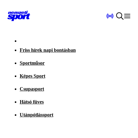
Friss hírek napi bontásban
Sportműsor
Képes Sport
Csupasport
Hátsó füves
Utánpótlássport