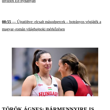
divíziós Eb nyitányán
08:55
— Újratöltve: elcsalt másodpercek – botrányos végjáték a
magyar–román világbajnoki mérkőzésen
TÖRÖK ÁGNES: BÁRMENNYIRE IS