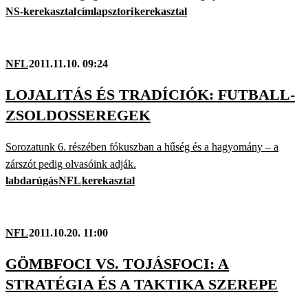
NS-kerekasztal
címlapsztori
kerekasztal
NFL
2011.11.10. 09:24
LOJALITÁS ÉS TRADÍCIÓK: FUTBALL-
ZSOLDOSSEREGEK
Sorozatunk 6. részében fókuszban a hűség és a hagyomány – a
zárszót pedig olvasóink adják.
labdarúgás
NFL
kerekasztal
NFL
2011.10.20. 11:00
GÖMBFOCI VS. TOJÁSFOCI: A
STRATÉGIA ÉS A TAKTIKA SZEREPE