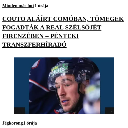
Minden más foci
1 órája
COUTO ALÁÍRT COMÓBAN, TÖMEGEK
FOGADTÁK A REAL SZÉLSŐJÉT
FIRENZÉBEN – PÉNTEKI
TRANSZFERHÍRADÓ
Jégkorong
1 órája