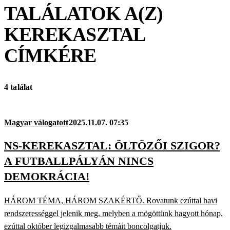
TALÁLATOK A(Z)
KEREKASZTAL
CÍMKÉRE
4 találat
Magyar válogatott
2025.11.07. 07:35
NS-KEREKASZTAL: ÖLTÖZŐI SZIGOR?
A FUTBALLPÁLYÁN NINCS
DEMOKRÁCIA!
HÁROM TÉMA, HÁROM SZAKÉRTŐ. Rovatunk ezúttal havi
rendszerességgel jelenik meg, melyben a mögöttünk hagyott hónap,
ezúttal október legizgalmasabb témáit boncolgatjuk.