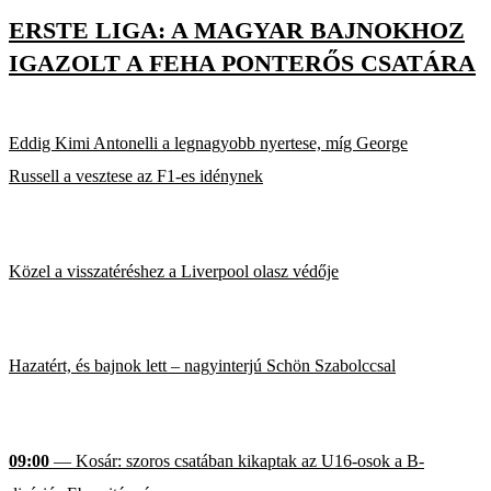
ERSTE LIGA: A MAGYAR BAJNOKHOZ
IGAZOLT A FEHA PONTERŐS CSATÁRA
Eddig Kimi Antonelli a legnagyobb nyertese, míg George
Russell a vesztese az F1-es idénynek
Közel a visszatéréshez a Liverpool olasz védője
Hazatért, és bajnok lett – nagyinterjú Schön Szabolccsal
09:00
— Kosár: szoros csatában kikaptak az U16-osok a B-