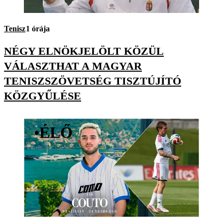
Tenisz
1 órája
NÉGY ELNÖKJELÖLT KÖZÜL
VÁLASZTHAT A MAGYAR
TENISZSZÖVETSÉG TISZTÚJÍTÓ
KÖZGYŰLÉSE
•
ÉLŐ