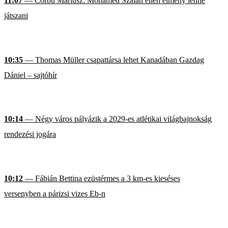
11:07
— Corbu Máriusz: Mohamed Szalah ellen élmény lenne
játszani
10:35
— Thomas Müller csapattársa lehet Kanadában Gazdag
Dániel – sajtóhír
10:14
— Négy város pályázik a 2029-es atlétikai világbajnokság
rendezési jogára
10:12
— Fábián Bettina ezüstérmes a 3 km-es kieséses
versenyben a párizsi vizes Eb-n