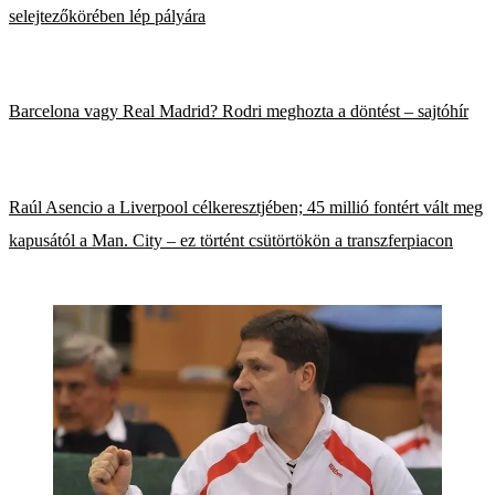
selejtezőkörében lép pályára
Barcelona vagy Real Madrid? Rodri meghozta a döntést – sajtóhír
Raúl Asencio a Liverpool célkeresztjében; 45 millió fontért vált meg
kapusától a Man. City – ez történt csütörtökön a transzferpiacon