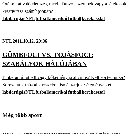
Órákon át való elemzés, meghatározott szerepek vagy a játékosok
kreativitása számít jobban?
labdarúgás
NFL
futball
amerikai futball
kerekasztal
NFL
2011.10.12. 20:36
GÖMBFOCI VS. TOJÁSFOCI:
SZABÁLYOK HÁLÓJÁBAN
Emberarcú futball vagy kőkemény profizmus? Kell-e a technika?
Sorozatunk második részében ismét várjuk véleményeiket!
labdarúgás
NFL
futball
amerikai futball
kerekasztal
Még több sport